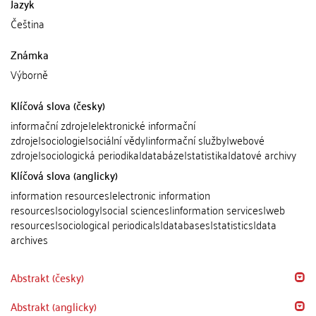
Jazyk
Čeština
Známka
Výborně
Klíčová slova (česky)
informační zdroje|elektronické informační
zdroje|sociologie|sociální vědy|informační služby|webové
zdroje|sociologická periodika|databáze|statistika|datové archivy
Klíčová slova (anglicky)
information resources|electronic information
resources|sociology|social sciences|information services|web
resources|sociological periodicals|databases|statistics|data
archives
Abstrakt (česky)
Abstrakt (anglicky)