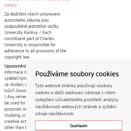
cuni.cz
Za dodržení všech ustanovení
autorského zákona jsou
zodpovědné jednotlivé složky
Univerzity Karlovy. / Each
constituent part of Charles
University is responsible for
adherence to all provisions of the
copyright law.
Upozornění / Notice:
Získané
Používáme soubory cookies
informace nemohou být použity k
výdělečným účelům nebo vydávány
za studijní, vědeckou nebo jinou
Tyto webové stránky používají soubory
tvůrčí činnost jiné osoby než autora.
cookies a další sledovací nástroje s cílem
/ Any retrieved information shall not
vylepšení uživatelského prostředí, analýzy
be used for any commercial
návštěvnosti webových stránek a zjištění
purposes or claimed as results of
zdroje návštěvnosti.
studying, scientific or any other
creative activities of any person
Souhlasím
other than the author.