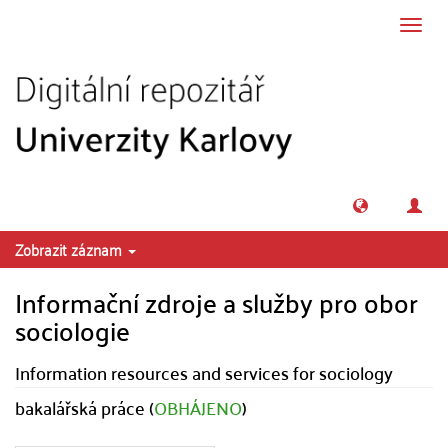
Přeskočit na obsah
Přepn
navig
Zobrazit záznam
Informační zdroje a služby pro obor
sociologie
Information resources and services for sociology
bakalářská práce (
OBHÁJENO
)