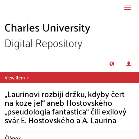
Skip to main content
Toggl
navig
View Item
„Laurinovi rozbiji držku, kdyby čert
na koze jel“ aneb Hostovského
„pseudologia fantastica“ čili exilový
svár E. Hostovského a A. Laurina
Článek