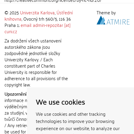
© 2025
Univerzita Karlova
,
Ústřední
Theme by
knihovna
, Ovocný trh 560/5, 116 36
Praha 1;
email: admin-repozitar [at]
cuni.cz
Za dodržení všech ustanovení
autorského zákona jsou
zodpovědné jednotlivé složky
Univerzity Karlovy. / Each
constituent part of Charles
University is responsible for
adherence to all provisions of the
copyright law.
Upozornění / Notice:
Získané
We use cookies
informace nemohou být použity k
výdělečným účelům nebo vydávány
za studijní, vědeckou nebo jinou
We use cookies and other tracking
tvůrčí činnost jiné osoby než autora.
technologies to improve your browsing
/ Any retrieved information shall not
experience on our website, to analyze our
be used for any commercial