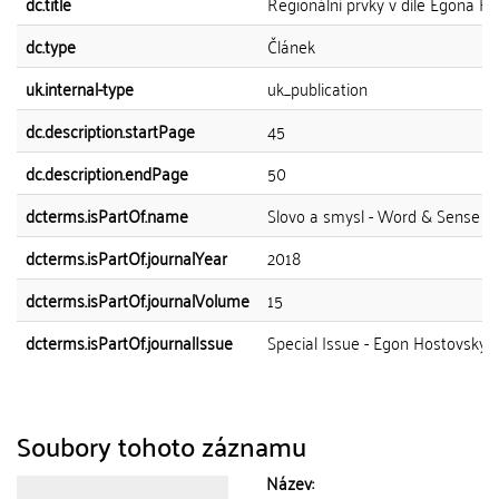
dc.title
Regionální prvky v díle Egona H
dc.type
Článek
uk.internal-type
uk_publication
dc.description.startPage
45
dc.description.endPage
50
dcterms.isPartOf.name
Slovo a smysl - Word & Sense
dcterms.isPartOf.journalYear
2018
dcterms.isPartOf.journalVolume
15
dcterms.isPartOf.journalIssue
Special Issue - Egon Hostovský
Soubory tohoto záznamu
Název: