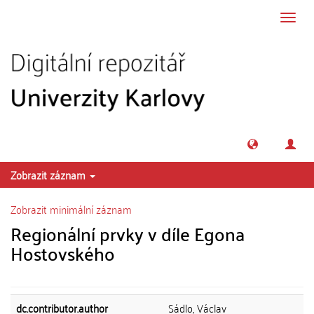
Přeskočit na obsah
Přepn
navig
Zobrazit záznam
Zobrazit minimální záznam
Regionální prvky v díle Egona
Hostovského
dc.contributor.author
Sádlo, Václav