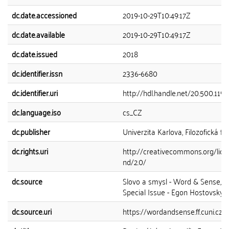
dc.date.accessioned
2019-10-29T10:49:17Z
dc.date.available
2019-10-29T10:49:17Z
dc.date.issued
2018
dc.identifier.issn
2336-6680
dc.identifier.uri
http://hdl.handle.net/20.500.119
dc.language.iso
cs_CZ
dc.publisher
Univerzita Karlova, Filozofická fa
dc.rights.uri
http://creativecommons.org/lice
nd/2.0/
dc.source
Slovo a smysl - Word & Sense, 20
Special Issue - Egon Hostovský, 
dc.source.uri
https://wordandsense.ff.cuni.cz