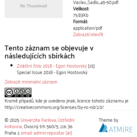
Vaclav_Sadlo_45-50.pdf
Velikost:
75.83Kb
Formát:
application/pdf
Zobrazit/
otevřít
Tento záznam se objevuje v
následujících sbírkách
Zvláštní číslo 2018 - Egon Hostovský
[15]
Special Issue 2018 - Egon Hostovský
Zobrazit minimální záznam
Kromě případů, kde je uvedeno jinak, licence tohoto záznamu je
http://creativecommons.org/licenses/by-nc-nd/2.0/
© 2025
Univerzita Karlova
,
Ústřední
Theme by
knihovna
, Ovocný trh 560/5, 116 36
Praha 1;
email: admin-repozitar [at]