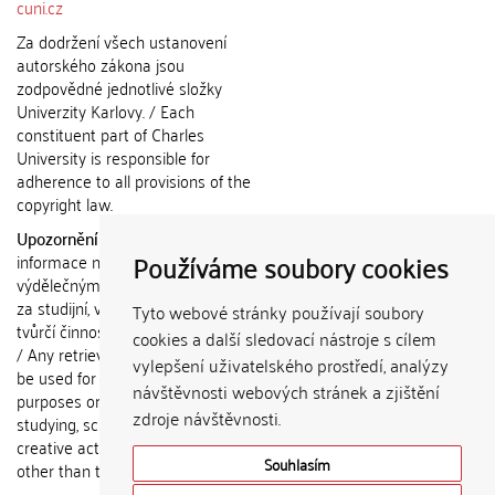
cuni.cz
Za dodržení všech ustanovení
autorského zákona jsou
zodpovědné jednotlivé složky
Univerzity Karlovy. / Each
constituent part of Charles
University is responsible for
adherence to all provisions of the
copyright law.
Upozornění / Notice:
Získané
Používáme soubory cookies
informace nemohou být použity k
výdělečným účelům nebo vydávány
za studijní, vědeckou nebo jinou
Tyto webové stránky používají soubory
tvůrčí činnost jiné osoby než autora.
cookies a další sledovací nástroje s cílem
/ Any retrieved information shall not
vylepšení uživatelského prostředí, analýzy
be used for any commercial
návštěvnosti webových stránek a zjištění
purposes or claimed as results of
zdroje návštěvnosti.
studying, scientific or any other
creative activities of any person
Souhlasím
other than the author.