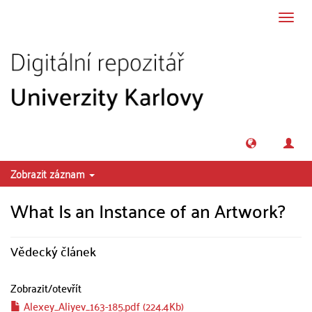
Přeskočit na obsah
Přepn
navig
Zobrazit záznam
What Is an Instance of an Artwork?
Vědecký článek
Zobrazit/
otevřít
Alexey_Aliyev_163-185.pdf (224.4Kb)