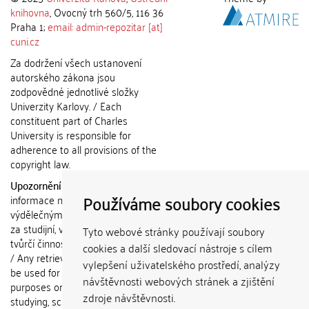
knihovna
, Ovocný trh 560/5, 116 36
Praha 1;
email: admin-repozitar [at]
cuni.cz
Za dodržení všech ustanovení
autorského zákona jsou
zodpovědné jednotlivé složky
Univerzity Karlovy. / Each
constituent part of Charles
University is responsible for
adherence to all provisions of the
copyright law.
Upozornění / Notice:
Získané
Používáme soubory cookies
informace nemohou být použity k
výdělečným účelům nebo vydávány
za studijní, vědeckou nebo jinou
Tyto webové stránky používají soubory
tvůrčí činnost jiné osoby než autora.
cookies a další sledovací nástroje s cílem
/ Any retrieved information shall not
vylepšení uživatelského prostředí, analýzy
be used for any commercial
návštěvnosti webových stránek a zjištění
purposes or claimed as results of
zdroje návštěvnosti.
studying, scientific or any other