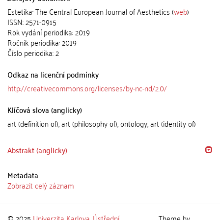
Estetika: The Central European Journal of Aesthetics (
web
)
ISSN: 2571-0915
Rok vydání periodika: 2019
Ročník periodika: 2019
Číslo periodika: 2
Odkaz na licenční podmínky
http://creativecommons.org/licenses/by-nc-nd/2.0/
Klíčová slova (anglicky)
art (definition of), art (philosophy of), ontology, art (identity of)
Abstrakt (anglicky)
Metadata
Zobrazit celý záznam
© 2025
Univerzita Karlova
,
Ústřední
Theme by