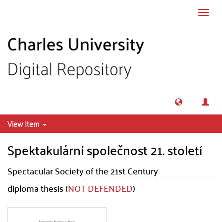
Skip to main content
Toggl
navig
View Item
Spektakulární společnost 21. století
Spectacular Society of the 21st Century
diploma thesis (
NOT DEFENDED
)