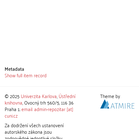
Metadata
Show full item record
© 2025
Univerzita Karlova
,
Ústřední
Theme by
knihovna
, Ovocný trh 560/5, 116 36
Praha 1;
email: admin-repozitar [at]
cuni.cz
Za dodržení všech ustanovení
autorského zákona jsou
zodpovědné jednotlivé složky