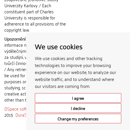
Univerzity Karlovy. / Each
constituent part of Charles
University is responsible for
adherence to all provisions of the
copyright law.
Upozornění / Notice:
Získané
We use cookies
informace nemohou být použity k
výdělečným účelům nebo vydávány
za studijní, vědeckou nebo jinou
We use cookies and other tracking
tvůrčí činnost jiné osoby než autora.
technologies to improve your browsing
/ Any retrieved information shall not
experience on our website, to analyze our
be used for any commercial
website traffic, and to understand where
purposes or claimed as results of
our visitors are coming from.
studying, scientific or any other
creative activities of any person
I agree
other than the author.
DSpace software
copyright © 2002-
I decline
2015
DuraSpace
Change my preferences