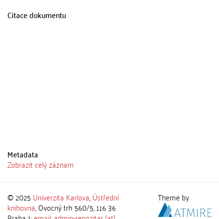
Citace dokumentu
Metadata
Zobrazit celý záznam
© 2025
Univerzita Karlova
,
Ústřední
Theme by
knihovna
, Ovocný trh 560/5, 116 36
Praha 1;
email: admin-repozitar [at]