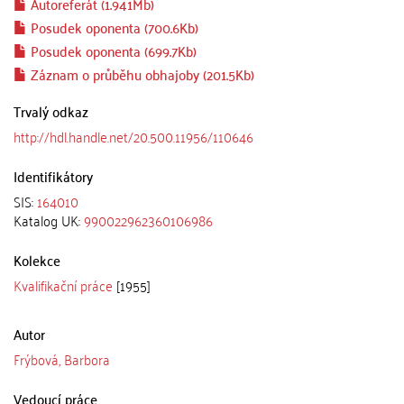
Autoreferát (1.941Mb)
Posudek oponenta (700.6Kb)
Posudek oponenta (699.7Kb)
Záznam o průběhu obhajoby (201.5Kb)
Trvalý odkaz
http://hdl.handle.net/20.500.11956/110646
Identifikátory
SIS:
164010
Katalog UK:
990022962360106986
Kolekce
Kvalifikační práce
[1955]
Autor
Frýbová, Barbora
Vedoucí práce