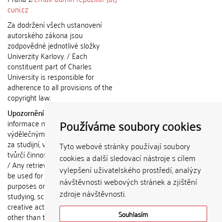
cuni.cz
Za dodržení všech ustanovení
autorského zákona jsou
zodpovědné jednotlivé složky
Univerzity Karlovy. / Each
constituent part of Charles
University is responsible for
adherence to all provisions of the
copyright law.
Upozornění / Notice:
Získané
Používáme soubory cookies
informace nemohou být použity k
výdělečným účelům nebo vydávány
za studijní, vědeckou nebo jinou
Tyto webové stránky používají soubory
tvůrčí činnost jiné osoby než autora.
cookies a další sledovací nástroje s cílem
/ Any retrieved information shall not
vylepšení uživatelského prostředí, analýzy
be used for any commercial
návštěvnosti webových stránek a zjištění
purposes or claimed as results of
zdroje návštěvnosti.
studying, scientific or any other
creative activities of any person
Souhlasím
other than the author.