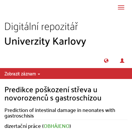
Přeskočit na obsah
Přepn
navig
Zobrazit záznam
Predikce poškození střeva u
novorozenců s gastroschízou
Prediction of intestinal damage in neonates with
gastroschisis
dizertační práce (
OBHÁJENO
)