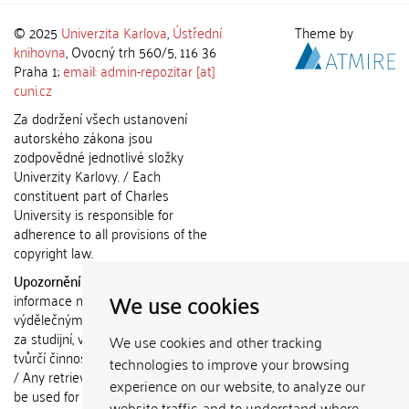
© 2025
Univerzita Karlova
,
Ústřední
Theme by
knihovna
, Ovocný trh 560/5, 116 36
Praha 1;
email: admin-repozitar [at]
cuni.cz
Za dodržení všech ustanovení
autorského zákona jsou
zodpovědné jednotlivé složky
Univerzity Karlovy. / Each
constituent part of Charles
University is responsible for
adherence to all provisions of the
copyright law.
Upozornění / Notice:
Získané
We use cookies
informace nemohou být použity k
výdělečným účelům nebo vydávány
za studijní, vědeckou nebo jinou
We use cookies and other tracking
tvůrčí činnost jiné osoby než autora.
technologies to improve your browsing
/ Any retrieved information shall not
experience on our website, to analyze our
be used for any commercial
website traffic, and to understand where