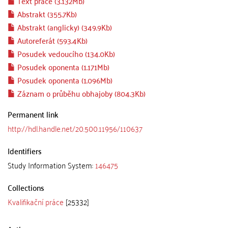
Text práce (3.132Mb)
Abstrakt (355.7Kb)
Abstrakt (anglicky) (349.9Kb)
Autoreferát (593.4Kb)
Posudek vedoucího (134.0Kb)
Posudek oponenta (1.171Mb)
Posudek oponenta (1.096Mb)
Záznam o průběhu obhajoby (804.3Kb)
Permanent link
http://hdl.handle.net/20.500.11956/110637
Identifiers
Study Information System:
146475
Collections
Kvalifikační práce
[25332]