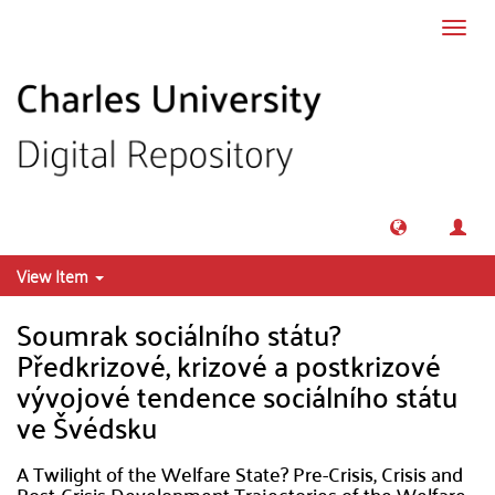
Skip to main content
Toggl
navig
View Item
Soumrak sociálního státu?
Předkrizové, krizové a postkrizové
vývojové tendence sociálního státu
ve Švédsku
A Twilight of the Welfare State? Pre-Crisis, Crisis and
Post-Crisis Development Trajectories of the Welfare