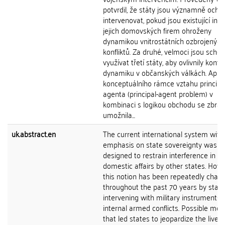
potvrdil, že státy jsou významně ochot
intervenovat, pokud jsou existující inve
jejich domovských firem ohroženy
dynamikou vnitrostátních ozbrojených
konfliktů. Za druhé, velmoci jsou scho
využívat třetí státy, aby ovlivnily konfli
dynamiku v občanských válkách. Aplik
konceptuálního rámce vztahu principá
agenta (principal-agent problem) v
kombinaci s logikou obchodu se zbra
umožnila...
uk.abstract.en
The current international system with 
emphasis on state sovereignty was
designed to restrain interference in
domestic affairs by other states. Howe
this notion has been repeatedly chall
throughout the past 70 years by stat
intervening with military instruments i
internal armed conflicts. Possible mot
that led states to jeopardize the lives 