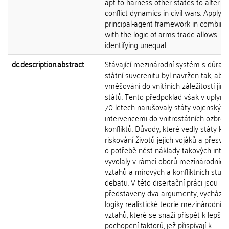
apt to harness other states to alter t
conflict dynamics in civil wars. Applyin
principal-agent framework in combina
with the logic of arms trade allows
identifying unequal...
dc.description.abstract
Stávající mezinárodní systém s důra
státní suverenitu byl navržen tak, aby
vměšování do vnitřních záležitostí jiný
států. Tento předpoklad však v uplynu
70 letech narušovaly státy vojenskými
intervencemi do vnitrostátních ozbroj
konfliktů. Důvody, které vedly státy k
riskování životů jejich vojáků a přesvěd
o potřebě nést náklady takových inter
vyvolaly v rámci oborů mezinárodních
vztahů a mírových a konfliktních studií
debatu. V této disertační práci jsou
představeny dva argumenty, vycházejí
logiky realistické teorie mezinárodních
vztahů, které se snaží přispět k lepší
pochopení faktorů, jež přispívají k