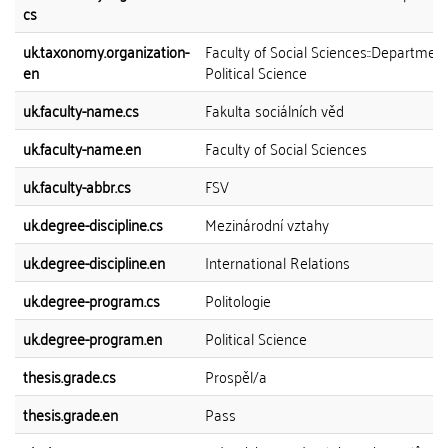
cs
uk.taxonomy.organization-
Faculty of Social Sciences::Department
en
Political Science
uk.faculty-name.cs
Fakulta sociálních věd
uk.faculty-name.en
Faculty of Social Sciences
uk.faculty-abbr.cs
FSV
uk.degree-discipline.cs
Mezinárodní vztahy
uk.degree-discipline.en
International Relations
uk.degree-program.cs
Politologie
uk.degree-program.en
Political Science
thesis.grade.cs
Prospěl/a
thesis.grade.en
Pass