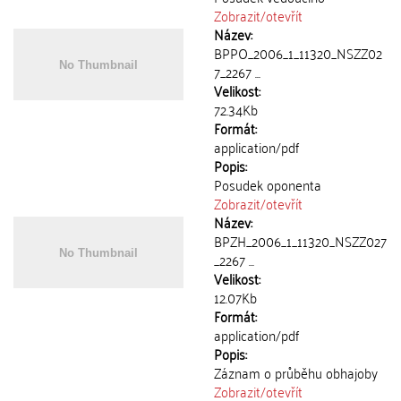
Zobrazit/
otevřít
Název:
BPPO_2006_1_11320_NSZZ02
7_2267 ...
Velikost:
72.34Kb
Formát:
application/pdf
Popis:
Posudek oponenta
Zobrazit/
otevřít
Název:
BPZH_2006_1_11320_NSZZ027
_2267 ...
Velikost:
12.07Kb
Formát:
application/pdf
Popis:
Záznam o průběhu obhajoby
Zobrazit/
otevřít