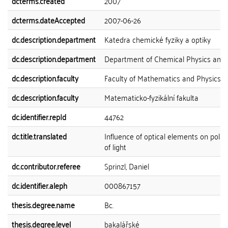
dcterms.created
2007
dcterms.dateAccepted
2007-06-26
dc.description.department
Katedra chemické fyziky a optiky
dc.description.department
Department of Chemical Physics and 
dc.description.faculty
Faculty of Mathematics and Physics
dc.description.faculty
Matematicko-fyzikální fakulta
dc.identifier.repId
44762
dc.title.translated
Influence of optical elements on polar
of light
dc.contributor.referee
Sprinzl, Daniel
dc.identifier.aleph
000867157
thesis.degree.name
Bc.
thesis.degree.level
bakalářské