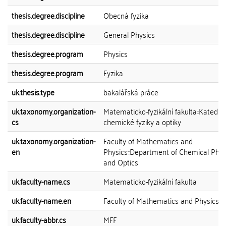
thesis.degree.discipline
Obecná fyzika
thesis.degree.discipline
General Physics
thesis.degree.program
Physics
thesis.degree.program
Fyzika
uk.thesis.type
bakalářská práce
uk.taxonomy.organization-
Matematicko-fyzikální fakulta::Katedra
cs
chemické fyziky a optiky
uk.taxonomy.organization-
Faculty of Mathematics and
en
Physics::Department of Chemical Phys
and Optics
uk.faculty-name.cs
Matematicko-fyzikální fakulta
uk.faculty-name.en
Faculty of Mathematics and Physics
uk.faculty-abbr.cs
MFF