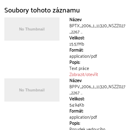
Soubory tohoto záznamu
Název:
BPTX_2006_1_11320_NSZZ027
_2267 ...
Velikost:
15.57Mb
Formát:
application/pdf
Popis:
Text práce
Zobrazit/
otevřít
Název:
BPPV_2006_1_11320_NSZZ027
_2267 ...
Velikost:
54.94Kb
Formát:
application/pdf
Popis:
Posudek vedoucího