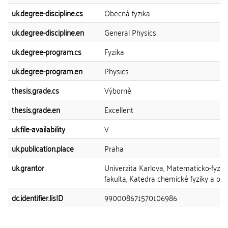
uk.degree-discipline.cs
Obecná fyzika
uk.degree-discipline.en
General Physics
uk.degree-program.cs
Fyzika
uk.degree-program.en
Physics
thesis.grade.cs
Výborně
thesis.grade.en
Excellent
uk.file-availability
V
uk.publication.place
Praha
uk.grantor
Univerzita Karlova, Matematicko-fyziká
fakulta, Katedra chemické fyziky a opt
dc.identifier.lisID
990008671570106986