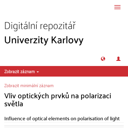
Přeskočit na obsah
Přepn
navig
Zobrazit záznam
Zobrazit minimální záznam
Vliv optických prvků na polarizaci
světla
Influence of optical elements on polarisation of light