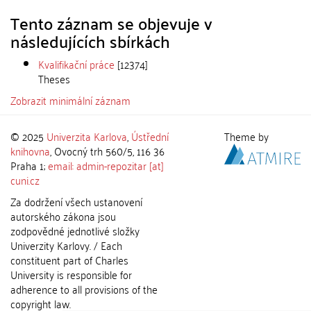
Tento záznam se objevuje v
následujících sbírkách
Kvalifikační práce
[12374]
Theses
Zobrazit minimální záznam
© 2025
Univerzita Karlova
,
Ústřední
Theme by
knihovna
, Ovocný trh 560/5, 116 36
Praha 1;
email: admin-repozitar [at]
cuni.cz
Za dodržení všech ustanovení
autorského zákona jsou
zodpovědné jednotlivé složky
Univerzity Karlovy. / Each
constituent part of Charles
University is responsible for
adherence to all provisions of the
copyright law.