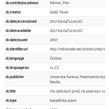
dc.contributor.advisor
Němec, Petr
dc.creator
Galář, Pavel
dc.date.accessioned
2017-04-04T12:16:10Z
dc.date.available
2017-04-04T12:16:10Z
dc.date.issued
2007
dc.identifier.uri
http://hdl.handle.net/20.500.11956/110
dc.language
Čeština
dc.language.iso
cs_CZ
dc.publisher
Univerzita Karlova, Matematicko-fyziká
fakulta
dc.title
Vliv optických prvků na polarizaci svět
dc.type
bakalářská práce