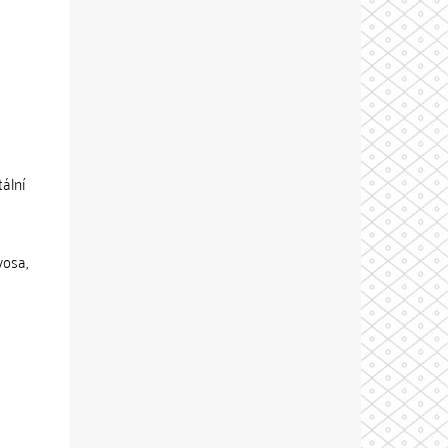
ální
vosa,