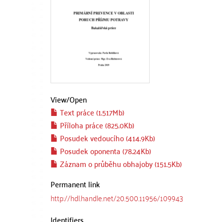
View/
Open
Text práce (1.517Mb)
Příloha práce (825.0Kb)
Posudek vedoucího (414.9Kb)
Posudek oponenta (78.24Kb)
Záznam o průběhu obhajoby (151.5Kb)
Permanent link
http://hdl.handle.net/20.500.11956/109943
Identifiers