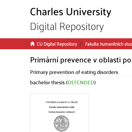
Skip to main content
CU Digital Repository
Fakulta humanitních stud
Primární prevence v oblasti p
Primary prevention of eating disorders
bachelor thesis (
DEFENDED
)