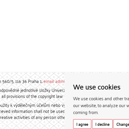
h 560/5, 116 36 Praha 1;
email: admin-repozitar [at] cuni.cz
We use cookies
povědné jednotlivé složky Univerzity Karlovy. / Each constituent
all provisions of the copyright law.
We use cookies and other tr
užity k výdělečným účelům nebo vydávány za studijní, vědeckou
our website, to analyze our w
etrieved information shall not be used for any commercial purposes
coming from.
creative activities of any person other than the author.
I agree
I decline
Change