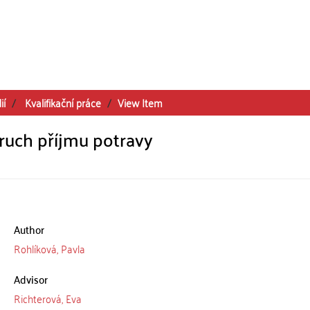
ií
Kvalifikační práce
View Item
oruch příjmu potravy
Author
Rohlíková, Pavla
Advisor
Richterová, Eva