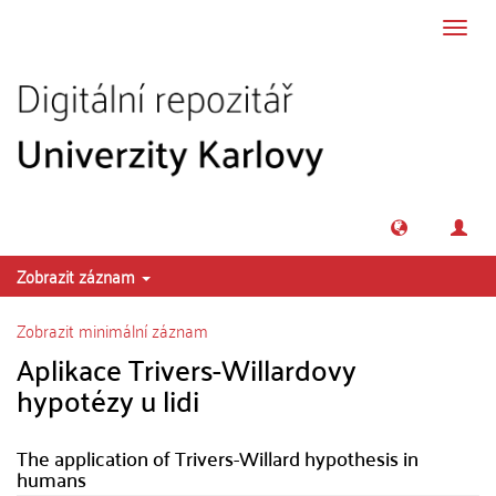
Přeskočit na obsah
Přepn
navig
Zobrazit záznam
Zobrazit minimální záznam
Aplikace Trivers-Willardovy
hypotézy u lidi
The application of Trivers-Willard hypothesis in
humans