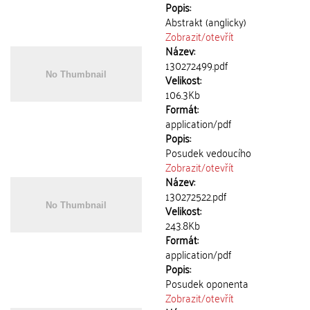
Popis:
Abstrakt (anglicky)
Zobrazit/
otevřít
Název:
130272499.pdf
Velikost:
106.3Kb
Formát:
application/pdf
Popis:
Posudek vedoucího
Zobrazit/
otevřít
Název:
130272522.pdf
Velikost:
243.8Kb
Formát:
application/pdf
Popis:
Posudek oponenta
Zobrazit/
otevřít