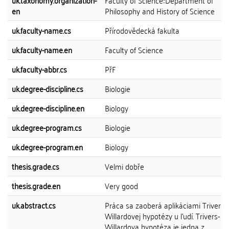
uk.taxonomy.organization-
Faculty of Science::Department of
en
Philosophy and History of Science
uk.faculty-name.cs
Přírodovědecká fakulta
uk.faculty-name.en
Faculty of Science
uk.faculty-abbr.cs
PřF
uk.degree-discipline.cs
Biologie
uk.degree-discipline.en
Biology
uk.degree-program.cs
Biologie
uk.degree-program.en
Biology
thesis.grade.cs
Velmi dobře
thesis.grade.en
Very good
uk.abstract.cs
Práca sa zaoberá aplikáciami Trivers-
Willardovej hypotézy u ľudí. Trivers-
Willardova hypotéza je jedna z