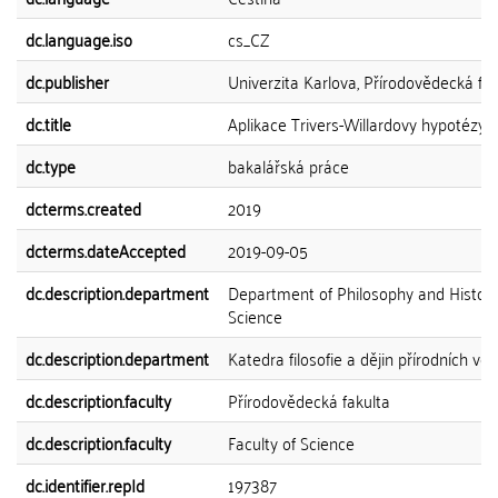
dc.language.iso
cs_CZ
dc.publisher
Univerzita Karlova, Přírodovědecká fak
dc.title
Aplikace Trivers-Willardovy hypotézy u 
dc.type
bakalářská práce
dcterms.created
2019
dcterms.dateAccepted
2019-09-05
dc.description.department
Department of Philosophy and History
Science
dc.description.department
Katedra filosofie a dějin přírodních věd
dc.description.faculty
Přírodovědecká fakulta
dc.description.faculty
Faculty of Science
dc.identifier.repId
197387