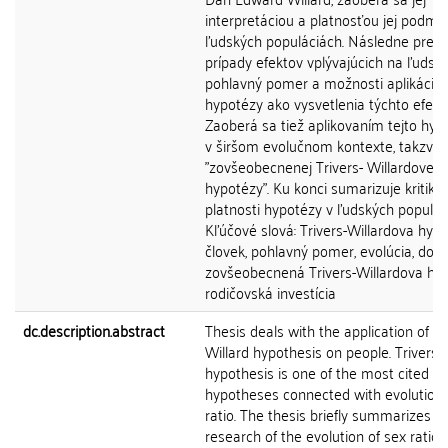
interpretáciou a platnosťou jej podmi
ľudských populáciách. Následne pred
prípady efektov vplývajúcich na ľudsk
pohlavný pomer a možnosti aplikácie
hypotézy ako vysvetlenia týchto efekt
Zaoberá sa tiež aplikovaním tejto hyp
v širšom evolučnom kontexte, takzvan
"zovšeobecnenej Trivers- Willardovej
hypotézy". Ku konci sumarizuje kritiku
platnosti hypotézy v ľudských populác
Kľúčové slová: Trivers-Willardova hypo
človek, pohlavný pomer, evolúcia, dobr
zovšeobecnená Trivers-Willardova hyp
rodičovská investícia
dc.description.abstract
Thesis deals with the application of Tr
Willard hypothesis on people. Trivers-
hypothesis is one of the most cited
hypotheses connected with evolution 
ratio. The thesis briefly summarizes
research of the evolution of sex ratio