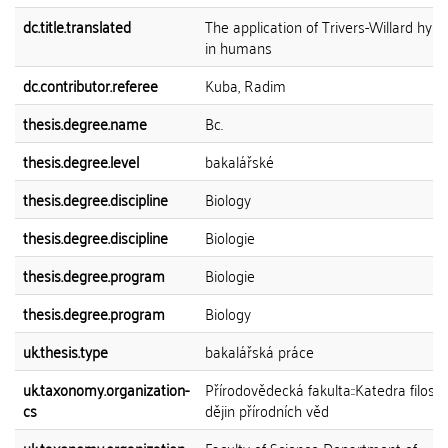
dc.title.translated
The application of Trivers-Willard hyp
in humans
dc.contributor.referee
Kuba, Radim
thesis.degree.name
Bc.
thesis.degree.level
bakalářské
thesis.degree.discipline
Biology
thesis.degree.discipline
Biologie
thesis.degree.program
Biologie
thesis.degree.program
Biology
uk.thesis.type
bakalářská práce
uk.taxonomy.organization-
Přírodovědecká fakulta::Katedra filosof
cs
dějin přírodních věd