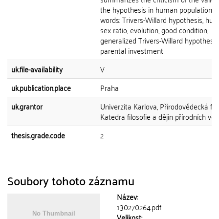
the hypothesis in human population. 
words: Trivers-Willard hypothesis, hum
sex ratio, evolution, good condition,
generalized Trivers-Willard hypothesis
parental investment
uk.file-availability
V
uk.publication.place
Praha
uk.grantor
Univerzita Karlova, Přírodovědecká fak
Katedra filosofie a dějin přírodních věd
thesis.grade.code
2
Soubory tohoto záznamu
Název:
130270264.pdf
Velikost: