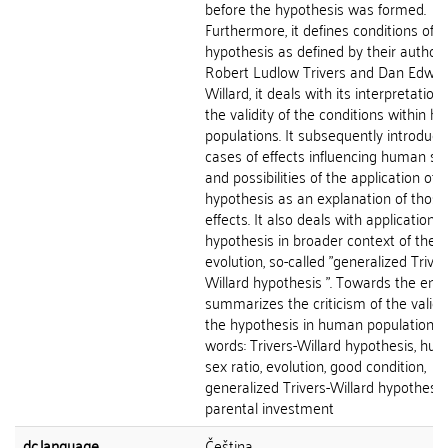
before the hypothesis was formed.
Furthermore, it defines conditions of t
hypothesis as defined by their author
Robert Ludlow Trivers and Dan Edwa
Willard, it deals with its interpretation
the validity of the conditions within 
populations. It subsequently introduce
cases of effects influencing human sex
and possibilities of the application of 
hypothesis as an explanation of those
effects. It also deals with application o
hypothesis in broader context of the
evolution, so-called "generalized Triver
Willard hypothesis ". Towards the end, 
summarizes the criticism of the validit
the hypothesis in human population. 
words: Trivers-Willard hypothesis, hum
sex ratio, evolution, good condition,
generalized Trivers-Willard hypothesis
parental investment
dc.language
Čeština