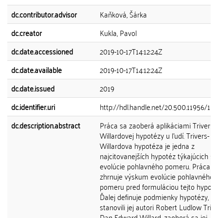
dc.contributor.advisor
Kaňková, Šárka
dc.creator
Kukla, Pavol
dc.date.accessioned
2019-10-17T14:12:24Z
dc.date.available
2019-10-17T14:12:24Z
dc.date.issued
2019
dc.identifier.uri
http://hdl.handle.net/20.500.11956/10
dc.description.abstract
Práca sa zaoberá aplikáciami Trivers-
Willardovej hypotézy u ľudí. Trivers-
Willardova hypotéza je jedna z
najcitovanejších hypotéz týkajúcich sa
evolúcie pohlavného pomeru. Práca k
zhrnuje výskum evolúcie pohlavného
pomeru pred formuláciou tejto hypoté
Ďalej definuje podmienky hypotézy, ak
stanovili jej autori Robert Ludlow Triv
Dan Edward Willard, zaoberá sa jej