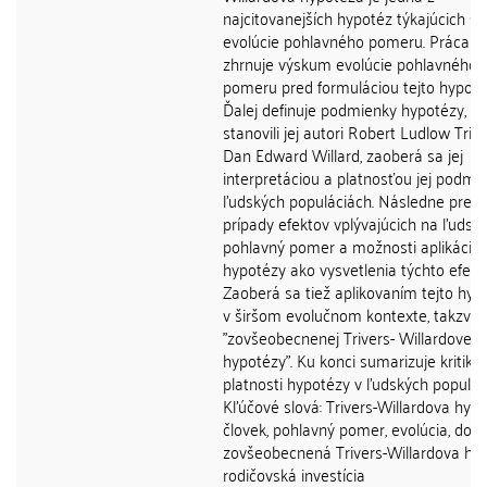
najcitovanejších hypotéz týkajúcich sa
evolúcie pohlavného pomeru. Práca k
zhrnuje výskum evolúcie pohlavného
pomeru pred formuláciou tejto hypoté
Ďalej definuje podmienky hypotézy, ak
stanovili jej autori Robert Ludlow Triv
Dan Edward Willard, zaoberá sa jej
interpretáciou a platnosťou jej podmi
ľudských populáciách. Následne pred
prípady efektov vplývajúcich na ľudsk
pohlavný pomer a možnosti aplikácie
hypotézy ako vysvetlenia týchto efekt
Zaoberá sa tiež aplikovaním tejto hyp
v širšom evolučnom kontexte, takzvan
"zovšeobecnenej Trivers- Willardovej
hypotézy". Ku konci sumarizuje kritiku
platnosti hypotézy v ľudských populác
Kľúčové slová: Trivers-Willardova hypo
človek, pohlavný pomer, evolúcia, dobr
zovšeobecnená Trivers-Willardova hyp
rodičovská investícia