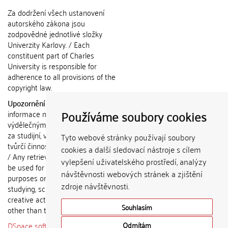
Za dodržení všech ustanovení
autorského zákona jsou
zodpovědné jednotlivé složky
Univerzity Karlovy. / Each
constituent part of Charles
University is responsible for
adherence to all provisions of the
copyright law.
Upozornění / Notice:
Získané
Používáme soubory cookies
informace nemohou být použity k
výdělečným účelům nebo vydávány
za studijní, vědeckou nebo jinou
Tyto webové stránky používají soubory
tvůrčí činnost jiné osoby než autora.
cookies a další sledovací nástroje s cílem
/ Any retrieved information shall not
vylepšení uživatelského prostředí, analýzy
be used for any commercial
návštěvnosti webových stránek a zjištění
purposes or claimed as results of
zdroje návštěvnosti.
studying, scientific or any other
creative activities of any person
Souhlasím
other than the author.
DSpace software
copyright © 2002-
Odmítám