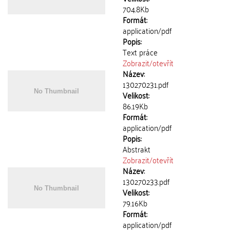
704.8Kb
Formát:
application/pdf
Popis:
Text práce
Zobrazit/
otevřít
Název:
130270231.pdf
Velikost:
86.19Kb
Formát:
application/pdf
Popis:
Abstrakt
Zobrazit/
otevřít
Název:
130270233.pdf
Velikost:
79.16Kb
Formát:
application/pdf