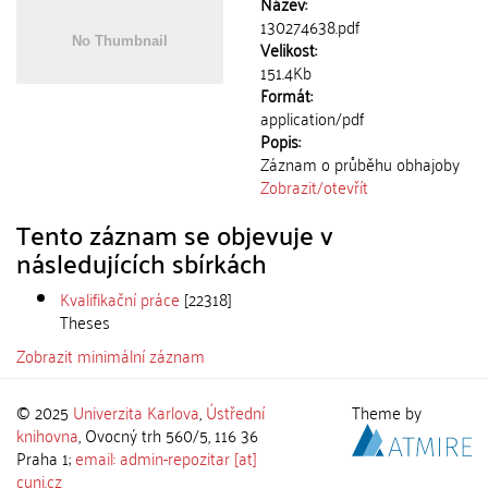
Název:
130274638.pdf
Velikost:
151.4Kb
Formát:
application/pdf
Popis:
Záznam o průběhu obhajoby
Zobrazit/
otevřít
Tento záznam se objevuje v
následujících sbírkách
Kvalifikační práce
[22318]
Theses
Zobrazit minimální záznam
© 2025
Univerzita Karlova
,
Ústřední
Theme by
knihovna
, Ovocný trh 560/5, 116 36
Praha 1;
email: admin-repozitar [at]
cuni.cz