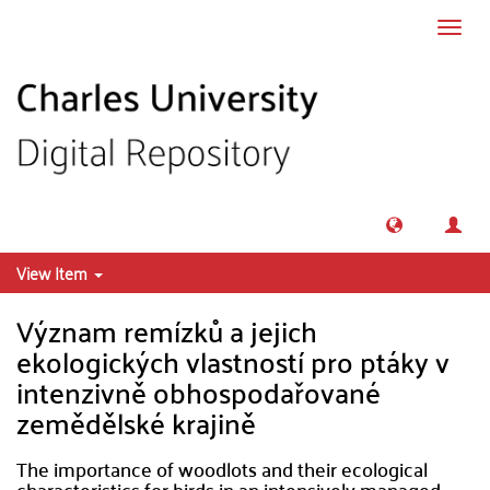
Skip to main content
Toggl
navig
View Item
Význam remízků a jejich
ekologických vlastností pro ptáky v
intenzivně obhospodařované
zemědělské krajině
The importance of woodlots and their ecological
characteristics for birds in an intensively managed