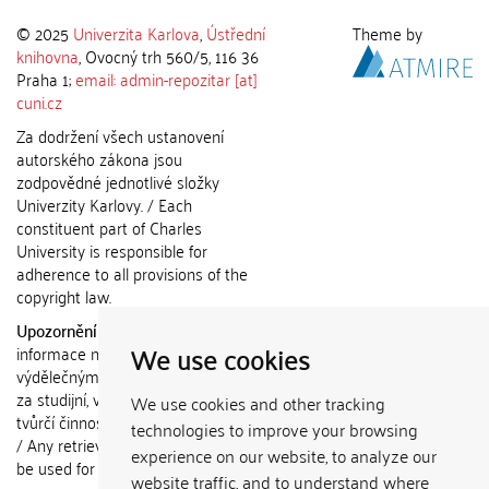
© 2025
Univerzita Karlova
,
Ústřední
Theme by
knihovna
, Ovocný trh 560/5, 116 36
Praha 1;
email: admin-repozitar [at]
cuni.cz
Za dodržení všech ustanovení
autorského zákona jsou
zodpovědné jednotlivé složky
Univerzity Karlovy. / Each
constituent part of Charles
University is responsible for
adherence to all provisions of the
copyright law.
Upozornění / Notice:
Získané
We use cookies
informace nemohou být použity k
výdělečným účelům nebo vydávány
za studijní, vědeckou nebo jinou
We use cookies and other tracking
tvůrčí činnost jiné osoby než autora.
technologies to improve your browsing
/ Any retrieved information shall not
experience on our website, to analyze our
be used for any commercial
website traffic, and to understand where