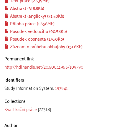
Text práce (2.639Mb)
Abstrakt (318.8Kb)
Abstrakt (anglicky) (315.0Kb)
Příloha práce (1.656Mb)
Posudek vedoucího (90.58Kb)
Posudek oponenta (176.0Kb)
Záznam o průběhu obhajoby (151.6Kb)
Permanent link
http://hdl.handle.net/20.500.11956/109790
Identifiers
Study Information System:
197941
Collections
Kvalifikační práce
[22318]
Author