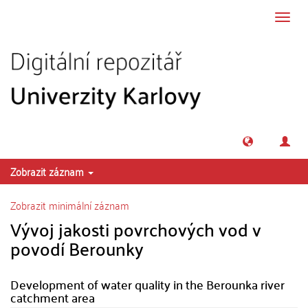
Přeskočit na obsah
Přepn
navig
Zobrazit záznam
Zobrazit minimální záznam
Vývoj jakosti povrchových vod v
povodí Berounky
Development of water quality in the Berounka river
catchment area