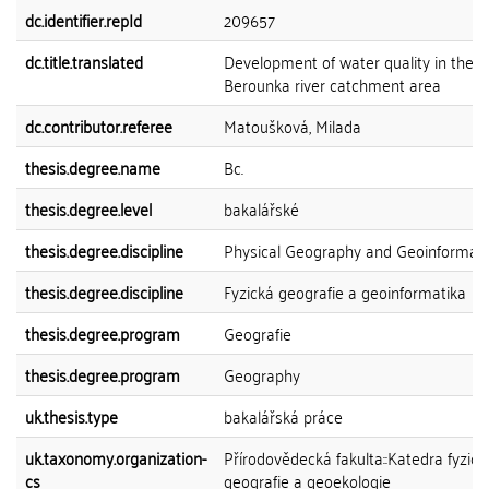
dc.identifier.repId
209657
dc.title.translated
Development of water quality in the
Berounka river catchment area
dc.contributor.referee
Matoušková, Milada
thesis.degree.name
Bc.
thesis.degree.level
bakalářské
thesis.degree.discipline
Physical Geography and Geoinformati
thesis.degree.discipline
Fyzická geografie a geoinformatika
thesis.degree.program
Geografie
thesis.degree.program
Geography
uk.thesis.type
bakalářská práce
uk.taxonomy.organization-
Přírodovědecká fakulta::Katedra fyzick
cs
geografie a geoekologie