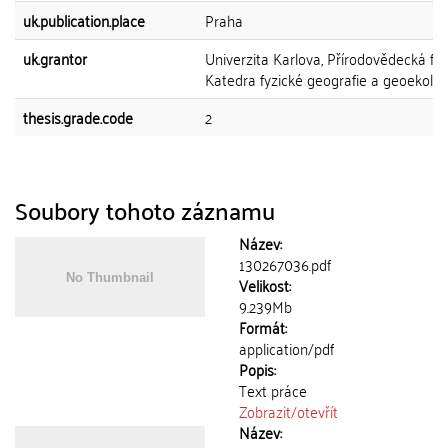
uk.publication.place
Praha
uk.grantor
Univerzita Karlova, Přírodovědecká fak
Katedra fyzické geografie a geoekolog
thesis.grade.code
2
Soubory tohoto záznamu
Název:
130267036.pdf
Velikost:
9.239Mb
Formát:
application/pdf
Popis:
Text práce
Zobrazit/
otevřít
Název: