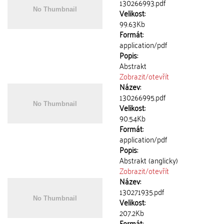
130266993.pdf
Velikost:
99.63Kb
Formát:
application/pdf
Popis:
Abstrakt
Zobrazit/
otevřít
Název:
130266995.pdf
Velikost:
90.54Kb
Formát:
application/pdf
Popis:
Abstrakt (anglicky)
Zobrazit/
otevřít
Název:
130271935.pdf
Velikost:
207.2Kb
Formát: