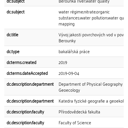
dc.subject
Berounka river;water quality
dc.subject
water régime;nitrate;organic
substances;water pollution;water quali
mapping
dc.title
Vývoj jakosti povrchových vod v povod
Berounky
dc.type
bakalářská práce
dcterms.created
2019
dcterms.dateAccepted
2019-09-04
dc.description.department
Department of Physical Geography a
Geoecology
dc.description.department
Katedra fyzické geografie a geoekolog
dc.description.faculty
Přírodovědecká fakulta
dc.description.faculty
Faculty of Science