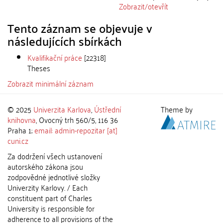
Zobrazit/
otevřít
Tento záznam se objevuje v
následujících sbírkách
Kvalifikační práce
[22318]
Theses
Zobrazit minimální záznam
© 2025
Univerzita Karlova
,
Ústřední
Theme by
knihovna
, Ovocný trh 560/5, 116 36
Praha 1;
email: admin-repozitar [at]
cuni.cz
Za dodržení všech ustanovení
autorského zákona jsou
zodpovědné jednotlivé složky
Univerzity Karlovy. / Each
constituent part of Charles
University is responsible for
adherence to all provisions of the