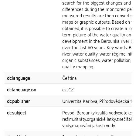
search for the biggest changes and
differences during the monitored peri
measured results are then converted 
maps or graphic outputs. Based on th
obtained, it is possible to create a lon
term picture of the water quality and i
development in the Berounka river ba
over the last 60 years. Key words: Be
river, water quality, water régime, nitra
organic substances, water pollution, w
quality mapping
dc.language
Čeština
dc.language.iso
cs_CZ
dc.publisher
Univerzita Karlova, Přírodovědecká fak
dc.subject
Povodí Berounky;kvalita vody;odtokov
režim;nitráty;organické látky;znečištění
vody;mapování jakosti vody