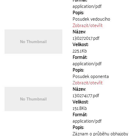
application/pdf
Popis:
Posudek vedoucího
Zobrazit/
otevřít
Název:
130272017.pdf
Velikost:
225.1Kb
Formát:
application/pdf
Popis:
Posudek oponenta
Zobrazit/
otevřít
Název:
130274177.pdf
Velikost:
151.8Kb
Formát:
application/pdf
Popis:
Záznam o průběhu obhajoby