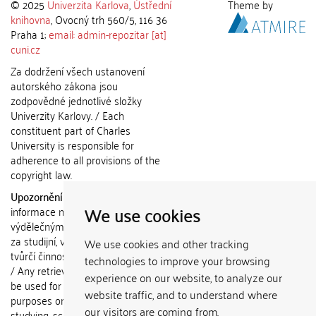
© 2025
Univerzita Karlova
,
Ústřední
Theme by
knihovna
, Ovocný trh 560/5, 116 36
Praha 1;
email: admin-repozitar [at]
cuni.cz
Za dodržení všech ustanovení
autorského zákona jsou
zodpovědné jednotlivé složky
Univerzity Karlovy. / Each
constituent part of Charles
University is responsible for
adherence to all provisions of the
copyright law.
Upozornění / Notice:
Získané
We use cookies
informace nemohou být použity k
výdělečným účelům nebo vydávány
za studijní, vědeckou nebo jinou
We use cookies and other tracking
tvůrčí činnost jiné osoby než autora.
technologies to improve your browsing
/ Any retrieved information shall not
experience on our website, to analyze our
be used for any commercial
website traffic, and to understand where
purposes or claimed as results of
our visitors are coming from.
studying, scientific or any other