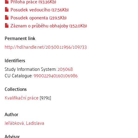
Příloha práce (93.16Kb)
Posudek vedoucího (17.56Kb)
Posudek oponenta (219.5Kb)
Záznam o průběhu obhajoby (152.0Kb)
Permanent link
http://hdl.handle.net/20.500.11956/109733
Identifiers
Study Information System:
205068
CU Catalogue:
990022940160106986
Collections
Kvalifikační práce
[9791]
Author
Jeřábková, Ladislava
Advisor