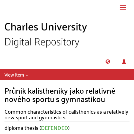
Skip to main content
Toggl
navig
View Item
Průnik kalistheniky jako relativně
nového sportu s gymnastikou
Common characteristics of calisthenics as a relatively
new sport and gymnastics
diploma thesis (
DEFENDED
)