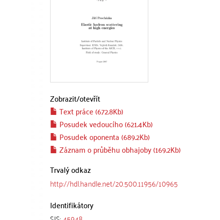
Zobrazit/
otevřít
Text práce (672.8Kb)
Posudek vedoucího (621.4Kb)
Posudek oponenta (689.2Kb)
Záznam o průběhu obhajoby (169.2Kb)
Trvalý odkaz
http://hdl.handle.net/20.500.11956/10965
Identifikátory
SIS:
45948