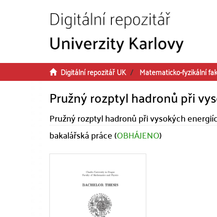
Přeskočit na obsah
Digitální repozitář UK
Matematicko-fyzikální fak
Pružný rozptyl hadronů při vy
Pružný rozptyl hadronů při vysokých energií
bakalářská práce (
OBHÁJENO
)