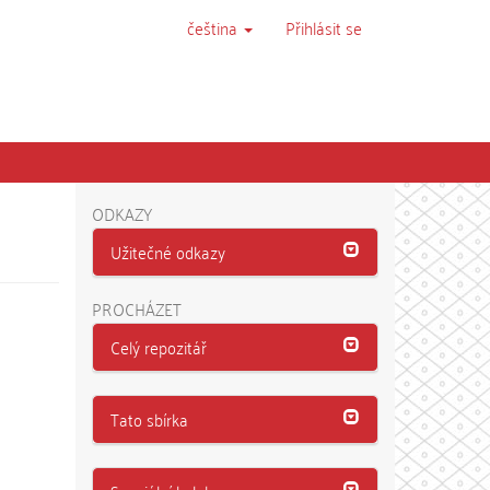
čeština
Přihlásit se
ODKAZY
Užitečné odkazy
PROCHÁZET
Celý repozitář
Tato sbírka