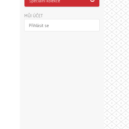
Speciální kolekce
MŮJ ÚČET
Přihlásit se