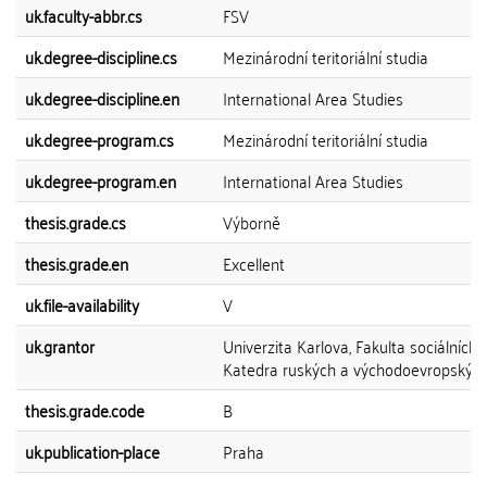
uk.faculty-abbr.cs
FSV
uk.degree-discipline.cs
Mezinárodní teritoriální studia
uk.degree-discipline.en
International Area Studies
uk.degree-program.cs
Mezinárodní teritoriální studia
uk.degree-program.en
International Area Studies
thesis.grade.cs
Výborně
thesis.grade.en
Excellent
uk.file-availability
V
uk.grantor
Univerzita Karlova, Fakulta sociálních 
Katedra ruských a východoevropských 
thesis.grade.code
B
uk.publication-place
Praha