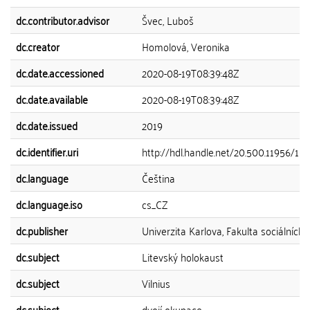
dc.contributor.advisor
Švec, Luboš
dc.creator
Homolová, Veronika
dc.date.accessioned
2020-08-19T08:39:48Z
dc.date.available
2020-08-19T08:39:48Z
dc.date.issued
2019
dc.identifier.uri
http://hdl.handle.net/20.500.11956/10
dc.language
Čeština
dc.language.iso
cs_CZ
dc.publisher
Univerzita Karlova, Fakulta sociálních 
dc.subject
Litevský holokaust
dc.subject
Vilnius
dc.subject
dvojí okupace