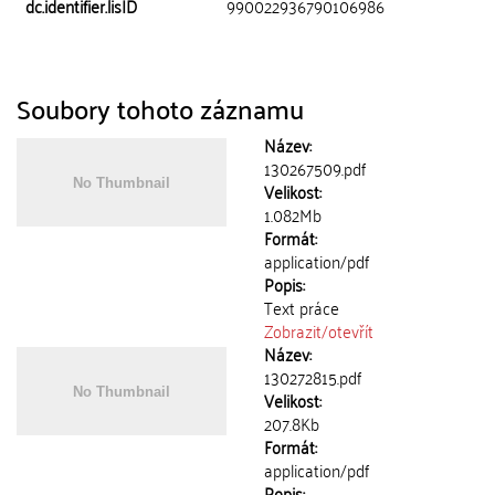
dc.identifier.lisID
990022936790106986
Soubory tohoto záznamu
Název:
130267509.pdf
Velikost:
1.082Mb
Formát:
application/pdf
Popis:
Text práce
Zobrazit/
otevřít
Název:
130272815.pdf
Velikost:
207.8Kb
Formát:
application/pdf
Popis: