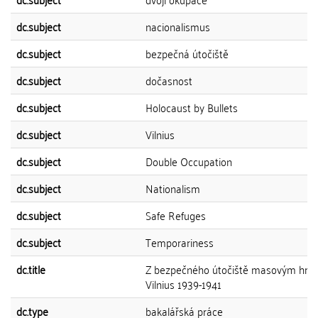
dc.subject
nacionalismus
dc.subject
bezpečná útočiště
dc.subject
dočasnost
dc.subject
Holocaust by Bullets
dc.subject
Vilnius
dc.subject
Double Occupation
dc.subject
Nationalism
dc.subject
Safe Refuges
dc.subject
Temporariness
dc.title
Z bezpečného útočiště masovým hro
Vilnius 1939-1941
dc.type
bakalářská práce