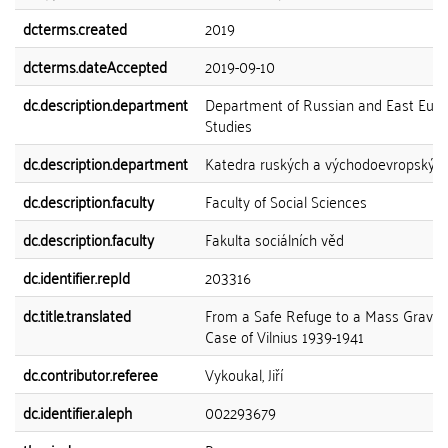
dcterms.created
2019
dcterms.dateAccepted
2019-09-10
dc.description.department
Department of Russian and East Eur
Studies
dc.description.department
Katedra ruských a východoevropských 
dc.description.faculty
Faculty of Social Sciences
dc.description.faculty
Fakulta sociálních věd
dc.identifier.repId
203316
dc.title.translated
From a Safe Refuge to a Mass Grave:
Case of Vilnius 1939-1941
dc.contributor.referee
Vykoukal, Jiří
dc.identifier.aleph
002293679