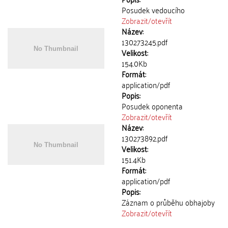
Posudek vedoucího
Zobrazit/
otevřít
Název:
130273245.pdf
Velikost:
154.0Kb
Formát:
application/pdf
Popis:
Posudek oponenta
Zobrazit/
otevřít
Název:
130273892.pdf
Velikost:
151.4Kb
Formát:
application/pdf
Popis:
Záznam o průběhu obhajoby
Zobrazit/
otevřít