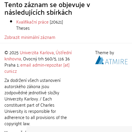
Tento záznam se objevuje v
následujících sbírkách
Kvalifikační práce
[20621]
Theses
Zobrazit minimální záznam
© 2025
Univerzita Karlova
,
Ústřední
Theme by
knihovna
, Ovocný trh 560/5, 116 36
Praha 1;
email: admin-repozitar [at]
cuni.cz
Za dodržení všech ustanovení
autorského zákona jsou
zodpovědné jednotlivé složky
Univerzity Karlovy. / Each
constituent part of Charles
University is responsible for
adherence to all provisions of the
copyright law.