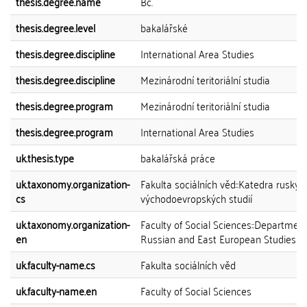
thesis.degree.name
Bc.
thesis.degree.level
bakalářské
thesis.degree.discipline
International Area Studies
thesis.degree.discipline
Mezinárodní teritoriální studia
thesis.degree.program
Mezinárodní teritoriální studia
thesis.degree.program
International Area Studies
uk.thesis.type
bakalářská práce
uk.taxonomy.organization-
Fakulta sociálních věd::Katedra ruskýc
cs
východoevropských studií
uk.taxonomy.organization-
Faculty of Social Sciences::Department
en
Russian and East European Studies
uk.faculty-name.cs
Fakulta sociálních věd
uk.faculty-name.en
Faculty of Social Sciences