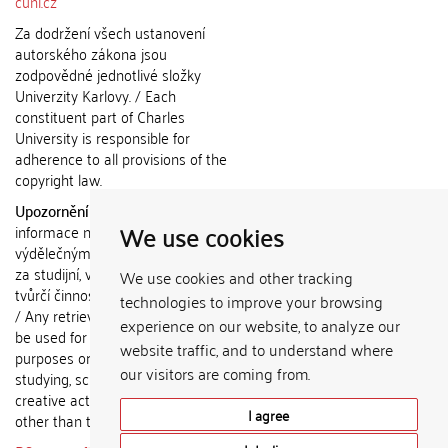
cuni.cz
Za dodržení všech ustanovení
autorského zákona jsou
zodpovědné jednotlivé složky
Univerzity Karlovy. / Each
constituent part of Charles
University is responsible for
adherence to all provisions of the
copyright law.
Upozornění / Notice:
Získané
We use cookies
informace nemohou být použity k
výdělečným účelům nebo vydávány
za studijní, vědeckou nebo jinou
We use cookies and other tracking
tvůrčí činnost jiné osoby než autora.
technologies to improve your browsing
/ Any retrieved information shall not
experience on our website, to analyze our
be used for any commercial
website traffic, and to understand where
purposes or claimed as results of
our visitors are coming from.
studying, scientific or any other
creative activities of any person
I agree
other than the author.