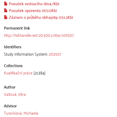
Posudek vedoucího (804.7Kb)
Posudek oponenta (972.0Kb)
Záznam o průběhu obhajoby (151.3Kb)
Permanent link
http://hdl.handle.net/20.500.11956/109307
Identifiers
Study Information System:
203507
Collections
Kvalifikační práce
[21384]
Author
Valtová, Věra
Advisor
Tureckiová, Michaela