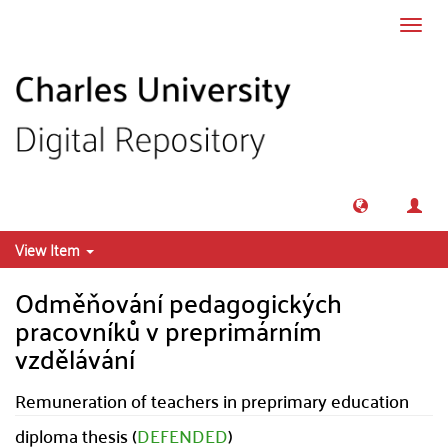
Skip to main content
Toggl
navig
View Item
Odměňování pedagogických
pracovníků v preprimárním
vzdělávání
Remuneration of teachers in preprimary education
diploma thesis (
DEFENDED
)