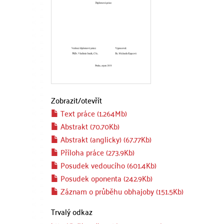
Zobrazit/
otevřít
Text práce (1.264Mb)
Abstrakt (70.70Kb)
Abstrakt (anglicky) (67.77Kb)
Příloha práce (273.9Kb)
Posudek vedoucího (601.4Kb)
Posudek oponenta (242.9Kb)
Záznam o průběhu obhajoby (151.5Kb)
Trvalý odkaz