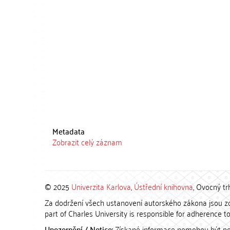
Metadata
Zobrazit celý záznam
© 2025
Univerzita Karlova
,
Ústřední knihovna
, Ovocný tr
Za dodržení všech ustanovení autorského zákona jsou zod
part of Charles University is responsible for adherence to 
Upozornění / Notice:
Získané informace nemohou být po