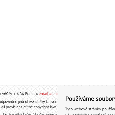
h 560/5, 116 36 Praha 1;
email: admin-repozitar [at] cuni.cz
Používáme soubor
povědné jednotlivé složky Univerzity Karlovy. / Each constituent
all provisions of the copyright law.
Tyto webové stránky používaj
užity k výdělečným účelům nebo vydávány za studijní, vědeckou
uživatelského prostředí, ana