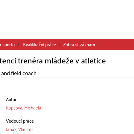
a sportu
Kvalifikační práce
Zobrazit záznam
ncí trenéra mládeže v atletice
 and field coach
Autor
Kapcová, Michaela
Vedoucí práce
Janák, Vladimír