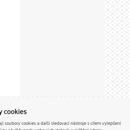
Theme by
y cookies
í soubory cookies a další sledovací nástroje s cílem vylepšení
lýzy návštěvnosti webových stránek a zjištění zdroje