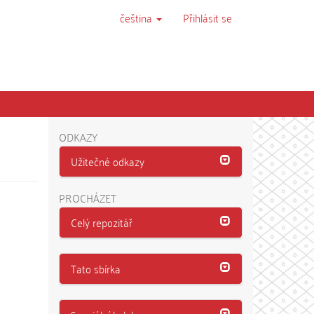
čeština
Přihlásit se
ODKAZY
Užitečné odkazy
PROCHÁZET
Celý repozitář
Tato sbírka