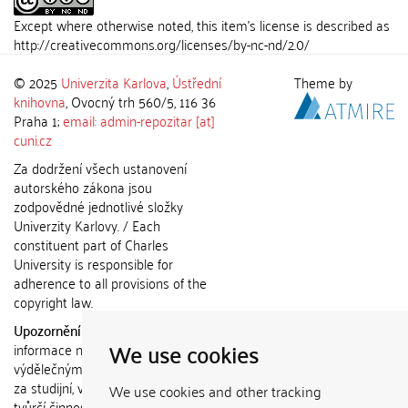
Except where otherwise noted, this item's license is described as
http://creativecommons.org/licenses/by-nc-nd/2.0/
© 2025
Univerzita Karlova
,
Ústřední
Theme by
knihovna
, Ovocný trh 560/5, 116 36
Praha 1;
email: admin-repozitar [at]
cuni.cz
Za dodržení všech ustanovení
autorského zákona jsou
zodpovědné jednotlivé složky
Univerzity Karlovy. / Each
constituent part of Charles
University is responsible for
adherence to all provisions of the
copyright law.
Upozornění / Notice:
Získané
We use cookies
informace nemohou být použity k
výdělečným účelům nebo vydávány
za studijní, vědeckou nebo jinou
We use cookies and other tracking
tvůrčí činnost jiné osoby než autora.