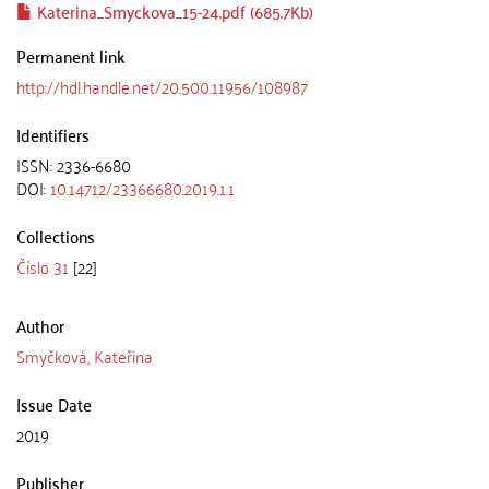
Katerina_Smyckova_15-24.pdf (685.7Kb)
Permanent link
http://hdl.handle.net/20.500.11956/108987
Identifiers
ISSN: 2336-6680
DOI:
10.14712/23366680.2019.1.1
Collections
Číslo 31
[22]
Author
Smyčková, Kateřina
Issue Date
2019
Publisher