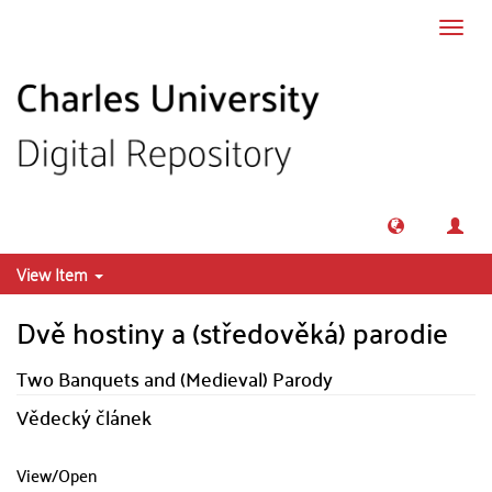
Skip to main content
Toggl
navig
View Item
Dvě hostiny a (středověká) parodie
Two Banquets and (Medieval) Parody
Vědecký článek
View/
Open