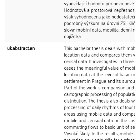
vypovídající hodnotu pro povrchové an
Hodnotová a prostorová nepřesnost b
však vyhodnocena jako nedostatečná
podrobný výzkum na úrovni ZSJ. Klíčo
slova: mobilní data, mobilita, denní ryt
dojížďka
uk.abstract.en
This bachelor thesis deals with mobile
location data and compares them wit
censal data. It investigates in three di
cases the meaningful value of mobile
location data at the level of basic unit
settlement in Prague and its surround
Part of the work is comparison and
cartographic processing of population
distribution. The thesis also deals with
processing of daily rhythms of four P
areas using mobile data and compari
mobile and censual data on the case 
commuting flows to basic unit of sett
Vysoké školy. In the results, mobile da
proved to be worthwhile for surface