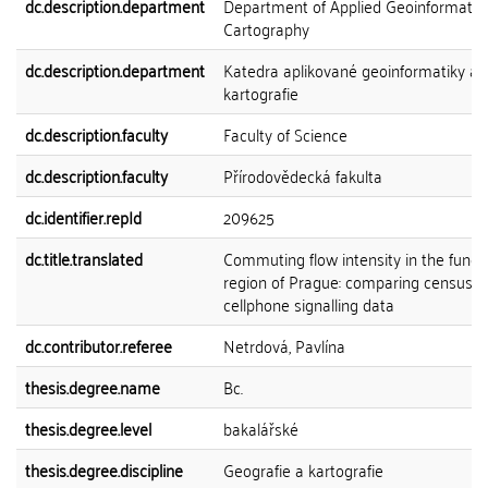
dc.description.department
Department of Applied Geoinformatic
Cartography
dc.description.department
Katedra aplikované geoinformatiky a
kartografie
dc.description.faculty
Faculty of Science
dc.description.faculty
Přírodovědecká fakulta
dc.identifier.repId
209625
dc.title.translated
Commuting flow intensity in the funct
region of Prague: comparing census 
cellphone signalling data
dc.contributor.referee
Netrdová, Pavlína
thesis.degree.name
Bc.
thesis.degree.level
bakalářské
thesis.degree.discipline
Geografie a kartografie