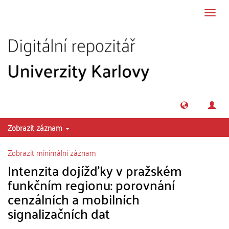
Přeskočit na obsah
Přepn
navig
Zobrazit záznam
Zobrazit minimální záznam
Intenzita dojížďky v pražském
funkčním regionu: porovnání
cenzálních a mobilních
signalizačních dat