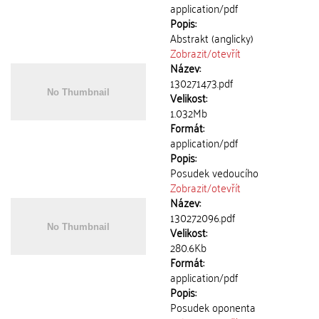
application/pdf
Popis:
Abstrakt (anglicky)
Zobrazit/
otevřít
Název:
130271473.pdf
Velikost:
1.032Mb
Formát:
application/pdf
Popis:
Posudek vedoucího
Zobrazit/
otevřít
Název:
130272096.pdf
Velikost:
280.6Kb
Formát:
application/pdf
Popis:
Posudek oponenta