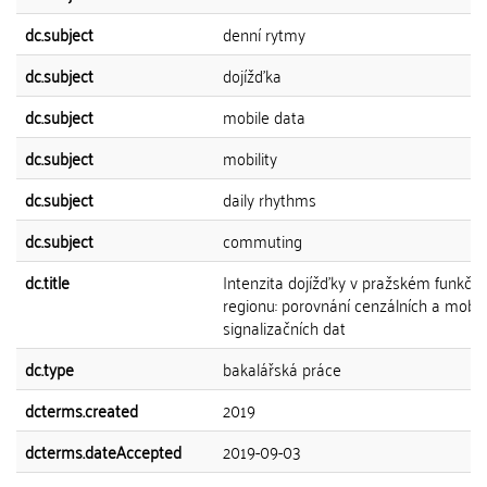
dc.subject
denní rytmy
dc.subject
dojížďka
dc.subject
mobile data
dc.subject
mobility
dc.subject
daily rhythms
dc.subject
commuting
dc.title
Intenzita dojížďky v pražském funkčn
regionu: porovnání cenzálních a mobil
signalizačních dat
dc.type
bakalářská práce
dcterms.created
2019
dcterms.dateAccepted
2019-09-03