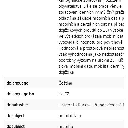
obyvatelstva. Dále se práce věnuje
zpracování denních rytmů čtyř pražsk
oblastí na základě mobilních dat a po
mobilních a cenzálních dat na případu
dojížďkových proudů do ZSJ Vysoké šk
Ve výsledcích prokázala mobilní data s
vypovídající hodnotu pro povrchové an
Hodnotová a prostorová nepřesnost b
však vyhodnocena jako nedostatečná
podrobný výzkum na úrovni ZSJ. Klíčo
slova: mobilní data, mobilita, denní ryt
dojížďka
dc.language
Čeština
dc.language.iso
cs_CZ
dc.publisher
Univerzita Karlova, Přírodovědecká fak
dc.subject
mobilní data
dc.subject
mobilita