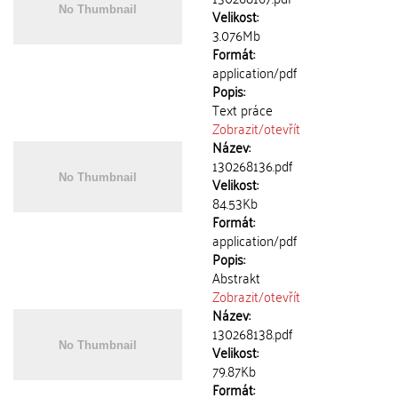
Velikost:
3.076Mb
Formát:
application/pdf
Popis:
Text práce
Zobrazit/
otevřít
Název:
130268136.pdf
Velikost:
84.53Kb
Formát:
application/pdf
Popis:
Abstrakt
Zobrazit/
otevřít
Název:
130268138.pdf
Velikost:
79.87Kb
Formát: