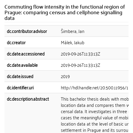
Commuting flow intensity in the functional region of
Prague: comparing census and cellphone signalling
data
dc.contributor.advisor
Šimbera, Jan
dc.creator
Málek, Jakub
dc.date.accessioned
2019-09-26T11:33:13Z
dc.date.available
2019-09-26T11:33:13Z
dc.date.issued
2019
dc.identifier.uri
http://hdl.handle.net/20.500.11956/10
dc.description.abstract
This bachelor thesis deals with mobile
location data and compares them wit
censal data. It investigates in three di
cases the meaningful value of mobile
location data at the level of basic unit
settlement in Prague and its surround