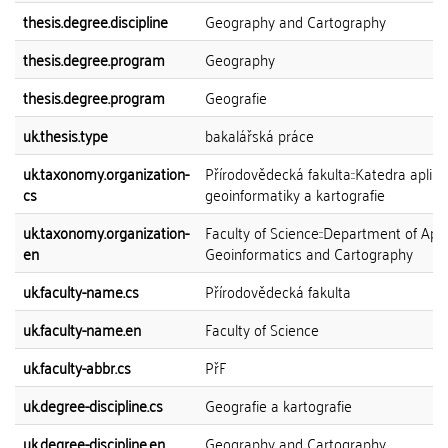
thesis.degree.discipline
Geography and Cartography
thesis.degree.program
Geography
thesis.degree.program
Geografie
uk.thesis.type
bakalářská práce
uk.taxonomy.organization-
Přírodovědecká fakulta::Katedra aplik
cs
geoinformatiky a kartografie
uk.taxonomy.organization-
Faculty of Science::Department of App
en
Geoinformatics and Cartography
uk.faculty-name.cs
Přírodovědecká fakulta
uk.faculty-name.en
Faculty of Science
uk.faculty-abbr.cs
PřF
uk.degree-discipline.cs
Geografie a kartografie
uk.degree-discipline.en
Geography and Cartography