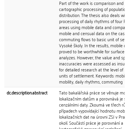
Part of the work is comparison and
cartographic processing of population
distribution. The thesis also deals with
processing of daily rhythms of four P
areas using mobile data and compari
mobile and censual data on the case 
commuting flows to basic unit of sett
Vysoké školy. In the results, mobile da
proved to be worthwhile for surface
analyzes. However, the value and spat
inaccuracies were assessed as insuffi
for detailed research at the level of ba
units of settlement. Keywords: mobile 
mobility, daily rhythms, commuting
dc.description.abstract
Tato bakalářská práce se věnuje mobi
lokalizačním datům a porovnává je s
cenzálními daty. Zkoumá ve třech růz
případech vypovídající hodnotu mobiln
lokalizačních dat na úrovni ZSJ v Praz
okolí. Součástí práce je porovnání a
kartografické zpracování rozložení