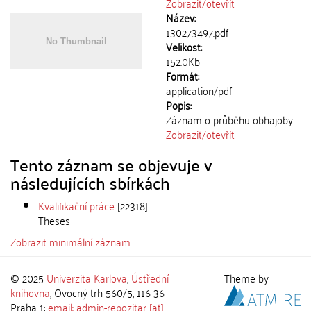
Zobrazit/
otevřít
Název:
130273497.pdf
Velikost:
152.0Kb
Formát:
application/pdf
Popis:
Záznam o průběhu obhajoby
Zobrazit/
otevřít
Tento záznam se objevuje v
následujících sbírkách
Kvalifikační práce
[22318]
Theses
Zobrazit minimální záznam
© 2025
Univerzita Karlova
,
Ústřední
Theme by
knihovna
, Ovocný trh 560/5, 116 36
Praha 1;
email: admin-repozitar [at]