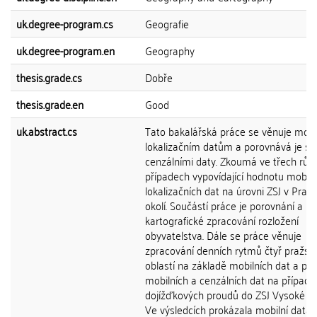
uk.degree-program.cs
Geografie
uk.degree-program.en
Geography
thesis.grade.cs
Dobře
thesis.grade.en
Good
uk.abstract.cs
Tato bakalářská práce se věnuje mobi
lokalizačním datům a porovnává je s
cenzálními daty. Zkoumá ve třech růz
případech vypovídající hodnotu mobiln
lokalizačních dat na úrovni ZSJ v Praz
okolí. Součástí práce je porovnání a
kartografické zpracování rozložení
obyvatelstva. Dále se práce věnuje
zpracování denních rytmů čtyř pražsk
oblastí na základě mobilních dat a po
mobilních a cenzálních dat na případu
dojížďkových proudů do ZSJ Vysoké šk
Ve výsledcích prokázala mobilní data s