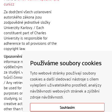
cuni.cz
Za dodržení všech ustanovení
autorského zákona jsou
zodpovědné jednotlivé složky
Univerzity Karlovy. / Each
constituent part of Charles
University is responsible for
adherence to all provisions of the
copyright law.
Upozornění / Notice:
Získané
Používáme soubory cookies
informace nemohou být použity k
výdělečným účelům nebo vydávány
za studijní, vědeckou nebo jinou
Tyto webové stránky používají soubory
tvůrčí činnost jiné osoby než autora.
cookies a další sledovací nástroje s cílem
/ Any retrieved information shall not
vylepšení uživatelského prostředí, analýzy
be used for any commercial
návštěvnosti webových stránek a zjištění
purposes or claimed as results of
zdroje návštěvnosti.
studying, scientific or any other
creative activities of any person
Souhlasím
other than the author.