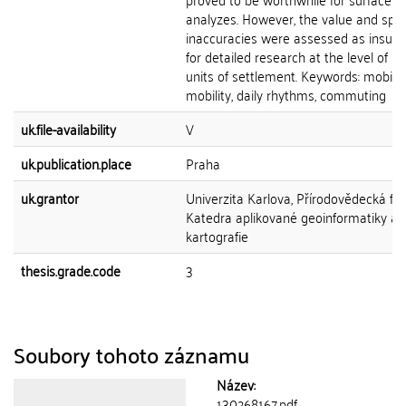
analyzes. However, the value and spat
inaccuracies were assessed as insuffi
for detailed research at the level of ba
units of settlement. Keywords: mobile 
mobility, daily rhythms, commuting
uk.file-availability
V
uk.publication.place
Praha
uk.grantor
Univerzita Karlova, Přírodovědecká fak
Katedra aplikované geoinformatiky a
kartografie
thesis.grade.code
3
Soubory tohoto záznamu
Název:
130268167.pdf