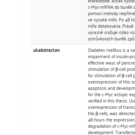
krátkodobé, avšak vysoké
c-Myc-mRNA do buněk di
pomocí metody nepřímé 
ve vysoké míře. Po 48 h
míře detekována. Právě 
výrazně snižuje riziko 
ostrůvkových buněk způso
uk.abstract.en
Diabetes mellitus is a s
impairment of insulin-pr
effective ways of pancre
stimulation of β-cell pro
for stimulation of β-cel
overexpression of this on
apoptosis and developmen
for the c-Myc ectopic ex
verified in this thesis.
overexpression of transcr
the β-cells, was detecte
48 hours the expression l
degradation of c-Myc-mRN
development. Transfection