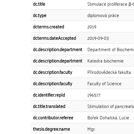
dc.title
Stimulace proliferace 
dc.type
diplomová práce
dcterms.created
2019
dcterms.dateAccepted
2019-09-03
dc.description.department
Department of Biochemi
dc.description.department
Katedra biochemie
dc.description.faculty
Přírodovědecká fakulta
dc.description.faculty
Faculty of Science
dc.identifier.repId
196577
dc.title.translated
Stimulation of pancreati
dc.contributor.referee
Bořek Dohalská, Lucie
thesis.degree.name
Mgr.