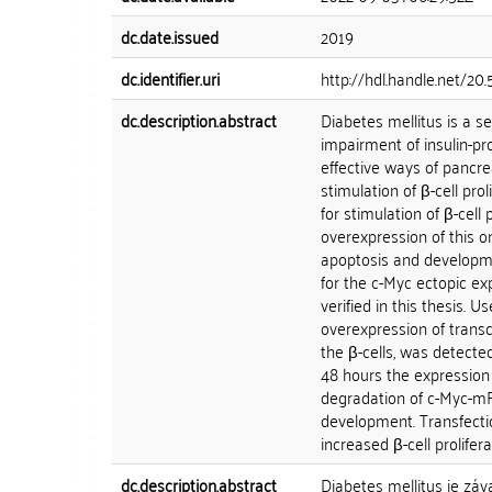
dc.date.issued
2019
dc.identifier.uri
http://hdl.handle.net/2
dc.description.abstract
Diabetes mellitus is a s
impairment of insulin-pr
effective ways of pancre
stimulation of β-cell pro
for stimulation of β-cel
overexpression of this on
apoptosis and developmen
for the c-Myc ectopic ex
verified in this thesis.
overexpression of transcr
the β-cells, was detecte
48 hours the expression l
degradation of c-Myc-mRN
development. Transfection
increased β-cell prolifera
dc.description.abstract
Diabetes mellitus je zá