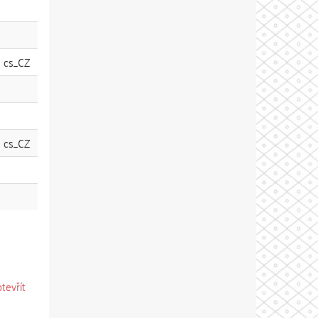
cs_CZ
cs_CZ
otevřít