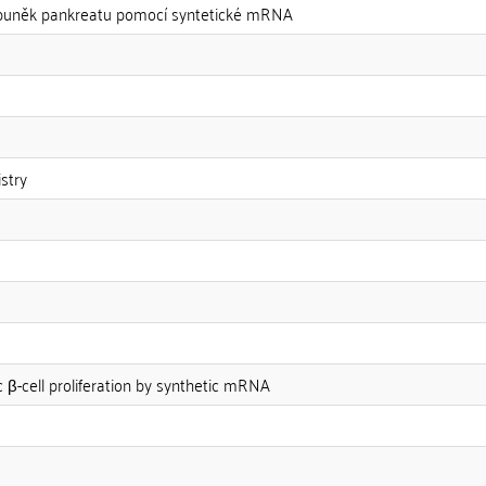
β-buněk pankreatu pomocí syntetické mRNA
stry
c β-cell proliferation by synthetic mRNA