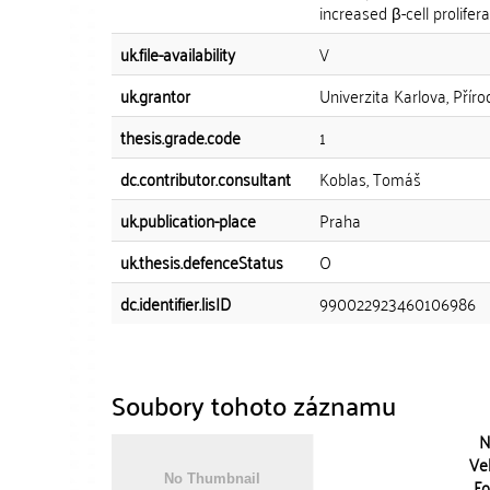
increased β-cell prolifera
uk.file-availability
V
uk.grantor
Univerzita Karlova, Přír
thesis.grade.code
1
dc.contributor.consultant
Koblas, Tomáš
uk.publication-place
Praha
uk.thesis.defenceStatus
O
dc.identifier.lisID
990022923460106986
Soubory tohoto záznamu
N
Vel
Fo