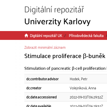
Přeskočit na obsah
Digitální repozitář UK
Přírodovědecká fakulta
Zobrazit minimální záznam
Stimulace proliferace β-buně
Stimulation of pancreatic β-cell proliferati
dc.contributor.advisor
Hodek, Petr
dc.creator
Volejníková, Anna
dc.date.accessioned
2022-09-03T06:29:52Z
dc.date.available
2022-09-03T06:29:52Z