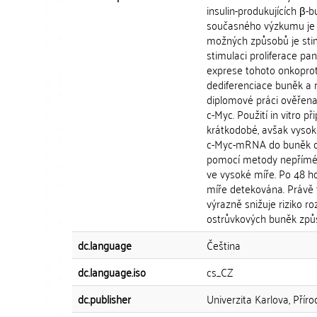
insulin-produkujících β
současného výzkumu je p
možných způsobů je stim
stimulaci proliferace pa
exprese tohoto onkoprot
dediferenciace buněk a 
diplomové práci ověřena
c-Myc. Použití in vitro
krátkodobé, avšak vysoké
c-Myc-mRNA do buněk di
pomocí metody nepřímé 
ve vysoké míře. Po 48 h
míře detekována. Právě 
výrazně snižuje riziko 
ostrůvkových buněk způso
dc.language
Čeština
dc.language.iso
cs_CZ
dc.publisher
Univerzita Karlova, Přír