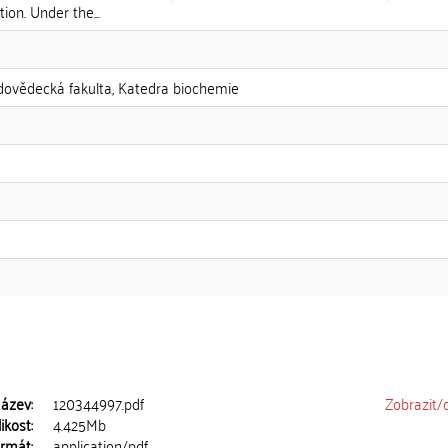
tion. Under the...
odovědecká fakulta, Katedra biochemie
ázev:
120344997.pdf
Zobrazit/
ikost:
4.425Mb
rmát:
application/pdf