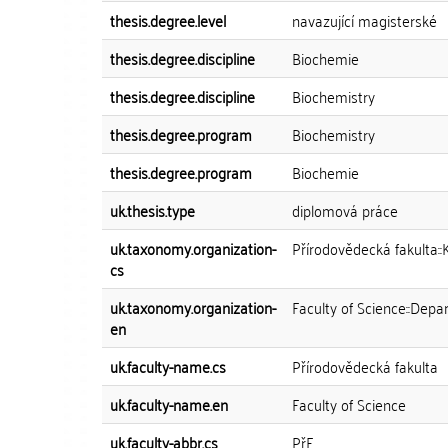
thesis.degree.level
navazující magisterské
thesis.degree.discipline
Biochemie
thesis.degree.discipline
Biochemistry
thesis.degree.program
Biochemistry
thesis.degree.program
Biochemie
uk.thesis.type
diplomová práce
uk.taxonomy.organization-
Přírodovědecká fakulta:
cs
uk.taxonomy.organization-
Faculty of Science::Depa
en
uk.faculty-name.cs
Přírodovědecká fakulta
uk.faculty-name.en
Faculty of Science
uk.faculty-abbr.cs
PřF