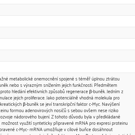
važné metabolické onemocnění spojené s téměř úplnou ztrátou
-buněk nebo s výrazným snížením jejich funkčnosti. Předmětem
roto hledání efektivních způsobů regenerace β-buněk. Jedním z
ulace jejich proliferace. Jako potenciálně vhodná molekula pro
nkreatických β-buněk se jeví transkripční faktor c-Myc. Navýšení
einu formou adenovirových nosičů s sebou ovšem nese riziko
rozvoje nádorového bujení. Z tohoto důvodu byla v předkládané
 možnost využití synteticky připravené mRNA pro expresi proteinu
 připravené c-Myc- mRNA umožňuje v cílové buňce dosáhnout