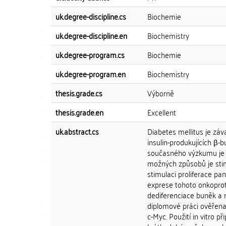
uk.degree-discipline.cs
Biochemie
uk.degree-discipline.en
Biochemistry
uk.degree-program.cs
Biochemie
uk.degree-program.en
Biochemistry
thesis.grade.cs
Výborně
thesis.grade.en
Excellent
uk.abstract.cs
Diabetes mellitus je zá
insulin-produkujících β
současného výzkumu je p
možných způsobů je stim
stimulaci proliferace pa
exprese tohoto onkoprot
dediferenciace buněk a 
diplomové práci ověřena
c-Myc. Použití in vitro