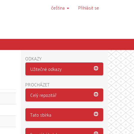
čeština
Přihlásit se
ODKAZY
Užitečné odkazy
PROCHÁZET
Celý repozitář
Tato sbírka