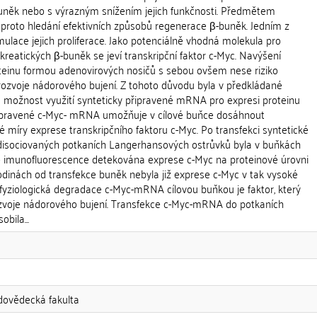
-buněk nebo s výrazným snížením jejich funkčnosti. Předmětem
roto hledání efektivních způsobů regenerace β-buněk. Jedním z
ulace jejich proliferace. Jako potenciálně vhodná molekula pro
nkreatických β-buněk se jeví transkripční faktor c-Myc. Navýšení
einu formou adenovirových nosičů s sebou ovšem nese riziko
rozvoje nádorového bujení. Z tohoto důvodu byla v předkládané
 možnost využití synteticky připravené mRNA pro expresi proteinu
 připravené c-Myc- mRNA umožňuje v cílové buňce dosáhnout
 míry exprese transkripčního faktoru c-Myc. Po transfekci syntetické
sociovaných potkaních Langerhansových ostrůvků byla v buňkách
imunofluorescence detekována exprese c-Myc na proteinové úrovni
odinách od transfekce buněk nebyla již exprese c-Myc v tak vysoké
fyziologická degradace c-Myc-mRNA cílovou buňkou je faktor, který
rozvoje nádorového bujení. Transfekce c-Myc-mRNA do potkaních
bila...
odovědecká fakulta