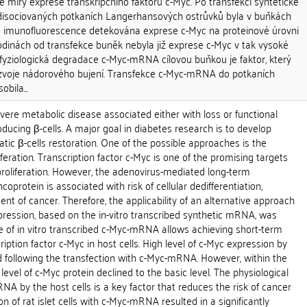
 míry exprese transkripčního faktoru c-Myc. Po transfekci syntetické
sociovaných potkaních Langerhansových ostrůvků byla v buňkách
imunofluorescence detekována exprese c-Myc na proteinové úrovni
odinách od transfekce buněk nebyla již exprese c-Myc v tak vysoké
fyziologická degradace c-Myc-mRNA cílovou buňkou je faktor, který
rozvoje nádorového bujení. Transfekce c-Myc-mRNA do potkaních
bila...
evere metabolic disease associated either with loss or functional
oducing β-cells. A major goal in diabetes research is to develop
atic β-cells restoration. One of the possible approaches is the
liferation. Transcription factor c-Myc is one of the promising targets
l proliferation. However, the adenovirus-mediated long-term
coprotein is associated with risk of cellular dedifferentiation,
t of cancer. Therefore, the applicability of an alternative approach
pression, based on the in-vitro transcribed synthetic mRNA, was
 Use of in vitro transcribed c-Myc-mRNA allows achieving short-term
iption factor c-Myc in host cells. High level of c-Myc expression by
d following the transfection with c-Myc-mRNA. However, within the
evel of c-Myc protein declined to the basic level. The physiological
A by the host cells is a key factor that reduces the risk of cancer
 of rat islet cells with c-Myc-mRNA resulted in a significantly