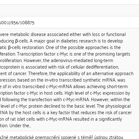
0.500.11956/108875
evere metabolic disease associated either with loss or functional
oducing β-cells. A major goal in diabetes research is to develop
atic β-cells restoration. One of the possible approaches is the
liferation. Transcription factor c-Myc is one of the promising targets
l proliferation. However, the adenovirus-mediated long-term
coprotein is associated with risk of cellular dedifferentiation,
t of cancer. Therefore, the applicability of an alternative approach
pression, based on the in-vitro transcribed synthetic mRNA, was
 Use of in vitro transcribed c-Myc-mRNA allows achieving short-term
iption factor c-Myc in host cells. High level of c-Myc expression by
d following the transfection with c-Myc-mRNA. However, within the
evel of c-Myc protein declined to the basic level. The physiological
A by the host cells is a key factor that reduces the risk of cancer
 of rat islet cells with c-Myc-mRNA resulted in a significantly
tion. Under the...
važné metabolické onemocnění spojené s téměř úplnou ztrátou