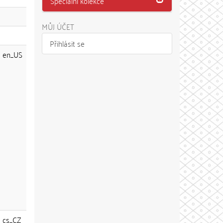
Speciální kolekce
MŮJ ÚČET
Přihlásit se
en_US
cs_CZ