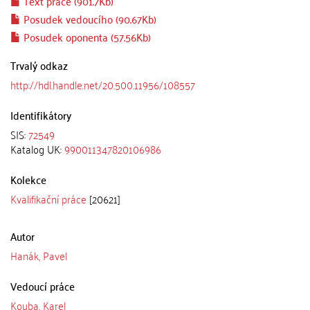
Text práce (901.7Kb)
Posudek vedoucího (90.67Kb)
Posudek oponenta (57.56Kb)
Trvalý odkaz
http://hdl.handle.net/20.500.11956/108557
Identifikátory
SIS:
72549
Katalog UK:
990011347820106986
Kolekce
Kvalifikační práce
[20621]
Autor
Hanák, Pavel
Vedoucí práce
Kouba, Karel