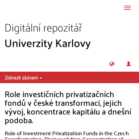
Přeskočit na obsah
Přepn
navig
Zobrazit záznam
Role investičních privatizačních
fondů v české transformaci, jejich
vývoj, koncentrace kapitálu a dnešní
podoba.
Role of Investment Privatization Funds in the Czech
Transformation, Their evolution, Concentration of