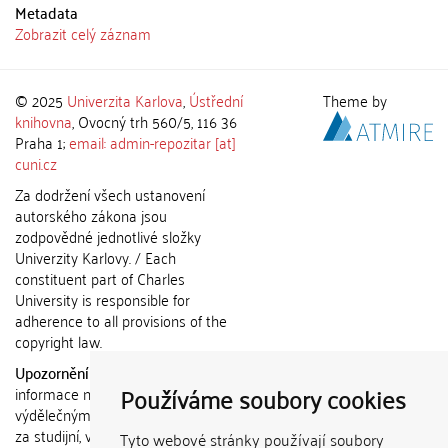
Metadata
Zobrazit celý záznam
© 2025
Univerzita Karlova
,
Ústřední
Theme by
knihovna
, Ovocný trh 560/5, 116 36
Praha 1;
email: admin-repozitar [at]
cuni.cz
Za dodržení všech ustanovení
autorského zákona jsou
zodpovědné jednotlivé složky
Univerzity Karlovy. / Each
constituent part of Charles
University is responsible for
adherence to all provisions of the
copyright law.
Upozornění / Notice:
Získané
Používáme soubory cookies
informace nemohou být použity k
výdělečným účelům nebo vydávány
za studijní, vědeckou nebo jinou
Tyto webové stránky používají soubory