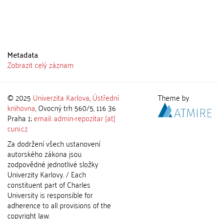
Metadata
Zobrazit celý záznam
© 2025
Univerzita Karlova
,
Ústřední
Theme by
knihovna
, Ovocný trh 560/5, 116 36
Praha 1;
email: admin-repozitar [at]
cuni.cz
Za dodržení všech ustanovení
autorského zákona jsou
zodpovědné jednotlivé složky
Univerzity Karlovy. / Each
constituent part of Charles
University is responsible for
adherence to all provisions of the
copyright law.