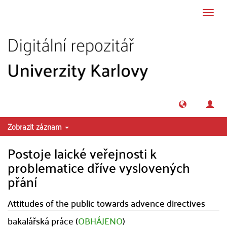
Přeskočit na obsah
Přepn
navig
Zobrazit záznam
Postoje laické veřejnosti k
problematice dříve vyslovených
přání
Attitudes of the public towards advence directives
bakalářská práce (
OBHÁJENO
)