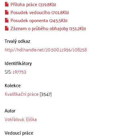
Příloha práce (319.8Kb)
Posudek vedoucího (701.8Kb)
Posudek oponenta (245.5Kb)
Záznam o průběhu obhajoby (151.2Kb)
Trvalý odkaz
http://hdl.handle.net/20.500.11956/108258
Identifikátory
SIS:
197753
Kolekce
Kvalifikační práce
[3547]
Autor
Vokřálová, Eliška
Vedoucí práce