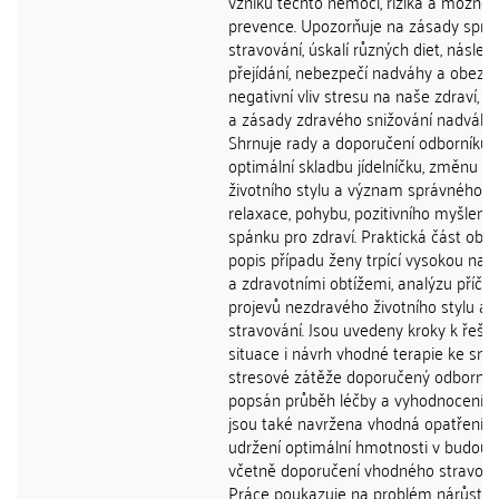
vzniku těchto nemocí, rizika a možnos
prevence. Upozorňuje na zásady spr
stravování, úskalí různých diet, násled
přejídání, nebezpečí nadváhy a obezity
negativní vliv stresu na naše zdraví, 
a zásady zdravého snižování nadváhy.
Shrnuje rady a doporučení odborníků 
optimální skladbu jídelníčku, změnu
životního stylu a význam správného d
relaxace, pohybu, pozitivního myšlení 
spánku pro zdraví. Praktická část obs
popis případu ženy trpící vysokou na
a zdravotními obtížemi, analýzu příčin
projevů nezdravého životního stylu a
stravování. Jsou uvedeny kroky k řešen
situace i návrh vhodné terapie ke sníž
stresové zátěže doporučený odborník
popsán průběh léčby a vyhodnocení riz
jsou také navržena vhodná opatření k
udržení optimální hmotnosti v budouc
včetně doporučení vhodného stravová
Práce poukazuje na problém nárůstu