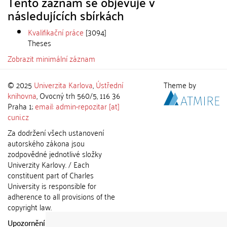
Tento záznam se objevuje v
následujících sbírkách
Kvalifikační práce
[3094]
Theses
Zobrazit minimální záznam
© 2025
Univerzita Karlova
,
Ústřední
Theme by
knihovna
, Ovocný trh 560/5, 116 36
Praha 1;
email: admin-repozitar [at]
cuni.cz
Za dodržení všech ustanovení
autorského zákona jsou
zodpovědné jednotlivé složky
Univerzity Karlovy. / Each
constituent part of Charles
University is responsible for
adherence to all provisions of the
copyright law.
Upozornění / Notice:
Získané