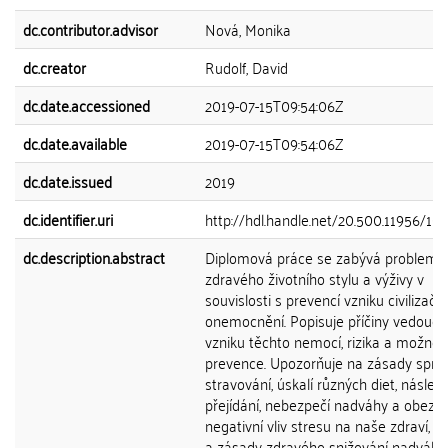
dc.contributor.advisor
Nová, Monika
dc.creator
Rudolf, David
dc.date.accessioned
2019-07-15T09:54:06Z
dc.date.available
2019-07-15T09:54:06Z
dc.date.issued
2019
dc.identifier.uri
http://hdl.handle.net/20.500.11956/10
dc.description.abstract
Diplomová práce se zabývá problema
zdravého životního stylu a výživy v
souvislosti s prevencí vzniku civilizačn
onemocnění. Popisuje příčiny vedoucí 
vzniku těchto nemocí, rizika a možnos
prevence. Upozorňuje na zásady spr
stravování, úskalí různých diet, násled
přejídání, nebezpečí nadváhy a obezity
negativní vliv stresu na naše zdraví, 
a zásady zdravého snižování nadváhy.