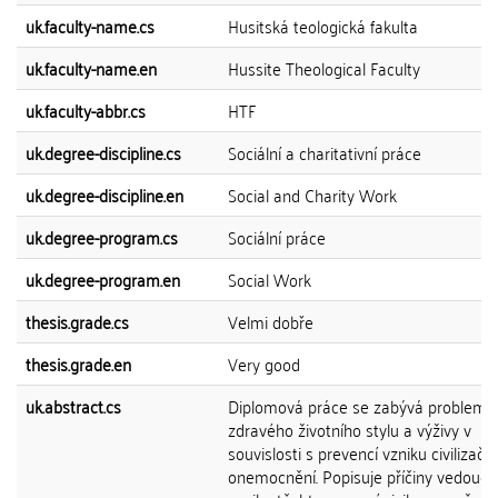
uk.faculty-name.cs
Husitská teologická fakulta
uk.faculty-name.en
Hussite Theological Faculty
uk.faculty-abbr.cs
HTF
uk.degree-discipline.cs
Sociální a charitativní práce
uk.degree-discipline.en
Social and Charity Work
uk.degree-program.cs
Sociální práce
uk.degree-program.en
Social Work
thesis.grade.cs
Velmi dobře
thesis.grade.en
Very good
uk.abstract.cs
Diplomová práce se zabývá problema
zdravého životního stylu a výživy v
souvislosti s prevencí vzniku civilizačn
onemocnění. Popisuje příčiny vedoucí 