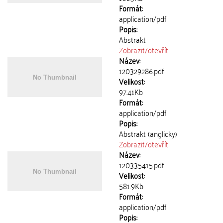
Formát:
application/pdf
Popis:
Abstrakt
Zobrazit/
otevřít
Název:
120329286.pdf
Velikost:
97.41Kb
Formát:
application/pdf
Popis:
Abstrakt (anglicky)
Zobrazit/
otevřít
Název:
120335415.pdf
Velikost:
581.9Kb
Formát:
application/pdf
Popis: