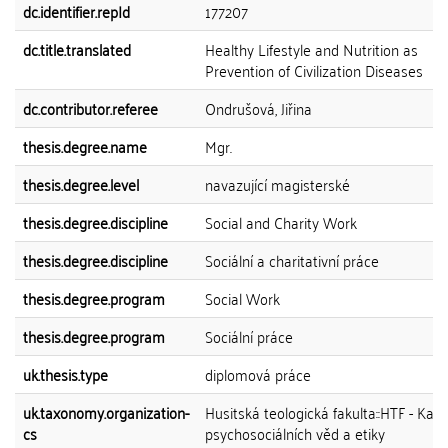
dc.identifier.repId
177207
dc.title.translated
Healthy Lifestyle and Nutrition as
Prevention of Civilization Diseases
dc.contributor.referee
Ondrušová, Jiřina
thesis.degree.name
Mgr.
thesis.degree.level
navazující magisterské
thesis.degree.discipline
Social and Charity Work
thesis.degree.discipline
Sociální a charitativní práce
thesis.degree.program
Social Work
thesis.degree.program
Sociální práce
uk.thesis.type
diplomová práce
uk.taxonomy.organization-
Husitská teologická fakulta::HTF - Kat
cs
psychosociálních věd a etiky