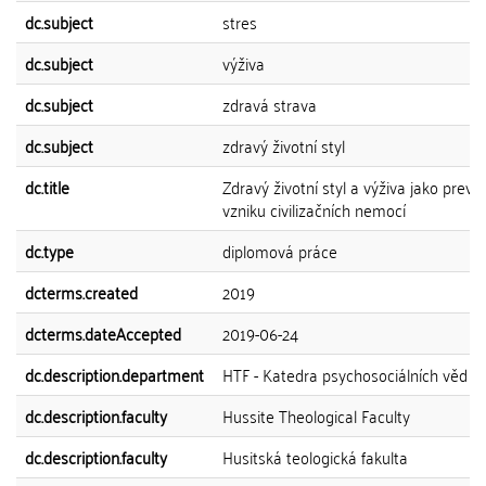
dc.subject
stres
dc.subject
výživa
dc.subject
zdravá strava
dc.subject
zdravý životní styl
dc.title
Zdravý životní styl a výživa jako prev
vzniku civilizačních nemocí
dc.type
diplomová práce
dcterms.created
2019
dcterms.dateAccepted
2019-06-24
dc.description.department
HTF - Katedra psychosociálních věd a 
dc.description.faculty
Hussite Theological Faculty
dc.description.faculty
Husitská teologická fakulta