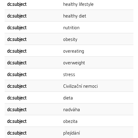
dc.subject
healthy lifestyle
dc.subject
healthy diet
dc.subject
nutrition
dc.subject
obesity
dc.subject
overeating
dc.subject
overweight
dc.subject
stress
dc.subject
Civilizační nemoci
dc.subject
dieta
dc.subject
nadváha
dc.subject
obezita
dc.subject
přejídání