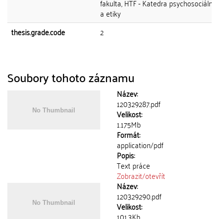
fakulta, HTF - Katedra psychosociální
a etiky
thesis.grade.code
2
Soubory tohoto záznamu
Název:
120329287.pdf
Velikost:
1.175Mb
Formát:
application/pdf
Popis:
Text práce
Zobrazit/
otevřít
Název:
120329290.pdf
Velikost:
101.3Kb