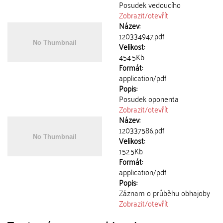
Posudek vedoucího
Zobrazit/
otevřít
Název:
120334947.pdf
Velikost:
454.5Kb
Formát:
application/pdf
Popis:
Posudek oponenta
Zobrazit/
otevřít
Název:
120337586.pdf
Velikost:
152.5Kb
Formát:
application/pdf
Popis:
Záznam o průběhu obhajoby
Zobrazit/
otevřít