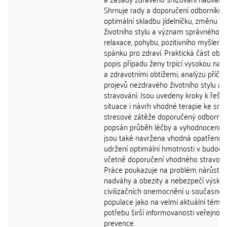
Shrnuje rady a doporučení odborníků 
optimální skladbu jídelníčku, změnu
životního stylu a význam správného d
relaxace, pohybu, pozitivního myšlení 
spánku pro zdraví. Praktická část obs
popis případu ženy trpící vysokou na
a zdravotními obtížemi, analýzu příčin
projevů nezdravého životního stylu a
stravování. Jsou uvedeny kroky k řešen
situace i návrh vhodné terapie ke sníž
stresové zátěže doporučený odborník
popsán průběh léčby a vyhodnocení riz
jsou také navržena vhodná opatření k
udržení optimální hmotnosti v budouc
včetně doporučení vhodného stravová
Práce poukazuje na problém nárůstu
nadváhy a obezity a nebezpečí výskyt
civilizačních onemocnění u současné
populace jako na velmi aktuální téma
potřebu širší informovanosti veřejnost
prevence.