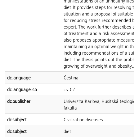
manifestations of an unhealthy lifesty
diet. It provides steps for resolving the
situation and a proposal of suitable t
for reducing stress recommended by 
expert. The work further describes a 
of treatment and a risk assessment, 
also proposes appropriate measures f
maintaining an optimal weight in the f
including recommendations of a suita
diet. The thesis points out the proble
growing of overweight and obesity,...
dc.language
Čeština
dc.language.iso
cs_CZ
dc.publisher
Univerzita Karlova, Husitská teologick
fakulta
dc.subject
Civilization diseases
dc.subject
diet