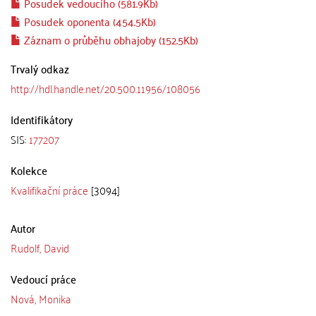
Posudek vedoucího (581.9Kb)
Posudek oponenta (454.5Kb)
Záznam o průběhu obhajoby (152.5Kb)
Trvalý odkaz
http://hdl.handle.net/20.500.11956/108056
Identifikátory
SIS:
177207
Kolekce
Kvalifikační práce
[3094]
Autor
Rudolf, David
Vedoucí práce
Nová, Monika