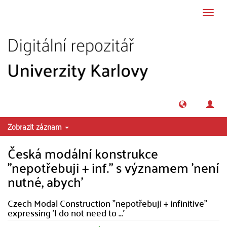
Přeskočit na obsah
Přepn
navig
Zobrazit záznam
Česká modální konstrukce
"nepotřebuji + inf." s významem 'není
nutné, abych'
Czech Modal Construction "nepotřebuji + infinitive"
expressing 'I do not need to ...'