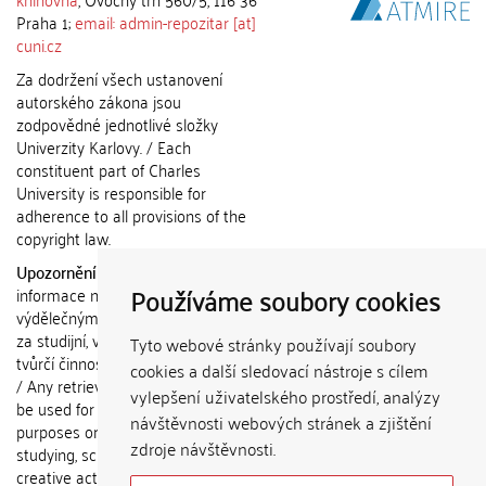
Praha 1;
email: admin-repozitar [at]
cuni.cz
Za dodržení všech ustanovení
autorského zákona jsou
zodpovědné jednotlivé složky
Univerzity Karlovy. / Each
constituent part of Charles
University is responsible for
adherence to all provisions of the
copyright law.
Upozornění / Notice:
Získané
Používáme soubory cookies
informace nemohou být použity k
výdělečným účelům nebo vydávány
za studijní, vědeckou nebo jinou
Tyto webové stránky používají soubory
tvůrčí činnost jiné osoby než autora.
cookies a další sledovací nástroje s cílem
/ Any retrieved information shall not
vylepšení uživatelského prostředí, analýzy
be used for any commercial
návštěvnosti webových stránek a zjištění
purposes or claimed as results of
zdroje návštěvnosti.
studying, scientific or any other
creative activities of any person