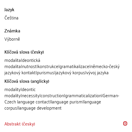
Jazyk
Čeština
Známka
Výborně
Klíčová slova (česky)
modalita|deontická
modalita|nutnost|konstrukce|gramatikalizace|německo-český
jazykový kontakt|purismus|jazykový korpus|vývoj jazyka
Klíčová slova (anglicky)
modality|deontic
modality|necessity|construction|grammaticalization|German-
Czech language contact|language purism|language
corpus|language development
Abstrakt (česky)