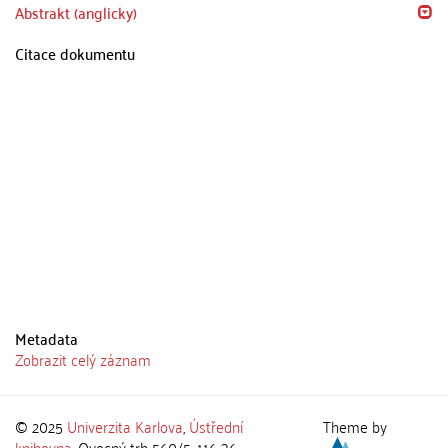
Abstrakt (anglicky)
Citace dokumentu
Metadata
Zobrazit celý záznam
© 2025
Univerzita Karlova
,
Ústřední
Theme by
knihovna
, Ovocný trh 560/5, 116 36