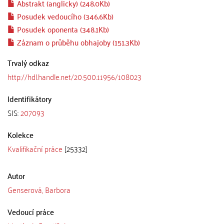
Abstrakt (anglicky) (248.0Kb)
Posudek vedoucího (346.6Kb)
Posudek oponenta (348.1Kb)
Záznam o průběhu obhajoby (151.3Kb)
Trvalý odkaz
http://hdl.handle.net/20.500.11956/108023
Identifikátory
SIS:
207093
Kolekce
Kvalifikační práce
[25332]
Autor
Genserová, Barbora
Vedoucí práce