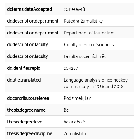
dcterms.dateAccepted
2019-06-18
dc.description.department
Katedra žurnalistiky
dc.description.department
Department of Journalism
dc.description.faculty
Faculty of Social Sciences
dc.description.faculty
Fakulta sociálních věd
dc.identifier.repId
204267
dc.title.translated
Language analysis of ice hockey
commentary in 1968 and 2018
dc.contributor.referee
Podzimek, Jan
thesis.degree.name
Bc.
thesis.degree.level
bakalářské
thesis.degree.discipline
Žurnalistika