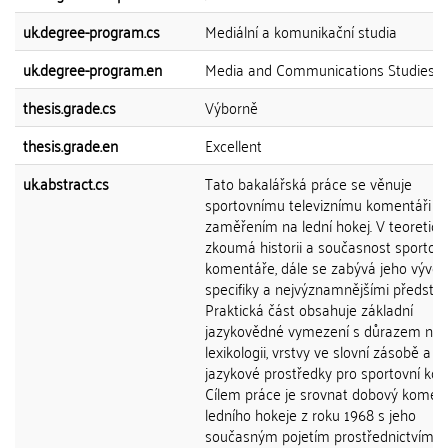
uk.degree-program.cs
Mediální a komunikační studia
uk.degree-program.en
Media and Communications Studies
thesis.grade.cs
Výborně
thesis.grade.en
Excellent
uk.abstract.cs
Tato bakalářská práce se věnuje
sportovnímu televiznímu komentáři s
zaměřením na lední hokej. V teoretick
zkoumá historii a současnost sportov
komentáře, dále se zabývá jeho vývoj
specifiky a nejvýznamnějšími představi
Praktická část obsahuje základní
jazykovědné vymezení s důrazem na
lexikologii, vrstvy ve slovní zásobě a t
jazykové prostředky pro sportovní ko
Cílem práce je srovnat dobový komen
ledního hokeje z roku 1968 s jeho
současným pojetím prostřednictvím