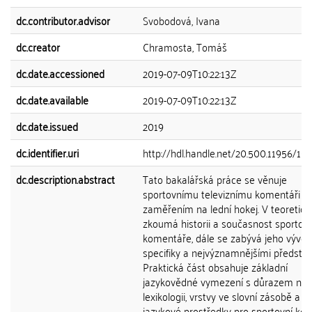
dc.contributor.advisor
Svobodová, Ivana
dc.creator
Chramosta, Tomáš
dc.date.accessioned
2019-07-09T10:22:13Z
dc.date.available
2019-07-09T10:22:13Z
dc.date.issued
2019
dc.identifier.uri
http://hdl.handle.net/20.500.11956/10
dc.description.abstract
Tato bakalářská práce se věnuje
sportovnímu televiznímu komentáři s
zaměřením na lední hokej. V teoretick
zkoumá historii a současnost sportov
komentáře, dále se zabývá jeho vývoj
specifiky a nejvýznamnějšími představi
Praktická část obsahuje základní
jazykovědné vymezení s důrazem na
lexikologii, vrstvy ve slovní zásobě a t
jazykové prostředky pro sportovní ko