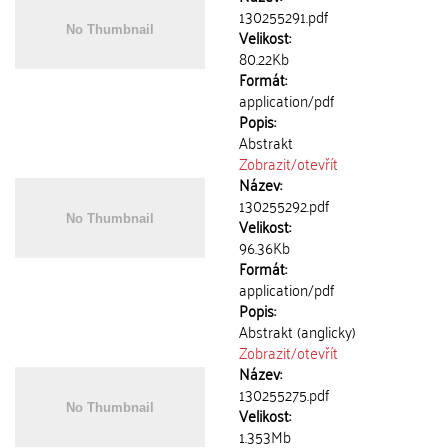
130255291.pdf
Velikost:
80.22Kb
Formát:
application/pdf
Popis:
Abstrakt
Zobrazit/
otevřít
Název:
130255292.pdf
Velikost:
96.36Kb
Formát:
application/pdf
Popis:
Abstrakt (anglicky)
Zobrazit/
otevřít
Název:
130255275.pdf
Velikost:
1.353Mb