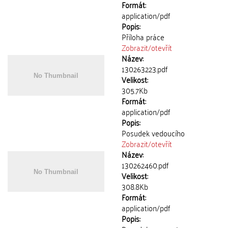
Formát:
application/pdf
Popis:
Příloha práce
Zobrazit/
otevřít
Název:
130263223.pdf
Velikost:
305.7Kb
Formát:
application/pdf
Popis:
Posudek vedoucího
Zobrazit/
otevřít
Název:
130262460.pdf
Velikost:
308.8Kb
Formát:
application/pdf
Popis: