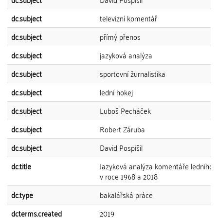
dc.subject
televizní komentář
dc.subject
přímý přenos
dc.subject
jazyková analýza
dc.subject
sportovní žurnalistika
dc.subject
lední hokej
dc.subject
Luboš Pecháček
dc.subject
Robert Záruba
dc.subject
David Pospíšil
dc.title
Jazyková analýza komentáře ledního 
v roce 1968 a 2018
dc.type
bakalářská práce
dcterms.created
2019