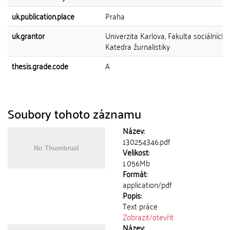
uk.publication.place
Praha
uk.grantor
Univerzita Karlova, Fakulta sociálních 
Katedra žurnalistiky
thesis.grade.code
A
Soubory tohoto záznamu
Název:
130254346.pdf
Velikost:
1.056Mb
Formát:
application/pdf
Popis:
Text práce
Zobrazit/
otevřít
Název: