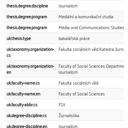
thesis.degree.discipline
Journalism
thesis.degree.program
Mediální a komunikační studia
thesis.degree.program
Media and Communications Studies
uk.thesis.type
bakalářská práce
uk.taxonomy.organization-
Fakulta sociálních věd::Katedra žurnali
cs
uk.taxonomy.organization-
Faculty of Social Sciences::Department
en
Journalism
uk.faculty-name.cs
Fakulta sociálních věd
uk.faculty-name.en
Faculty of Social Sciences
uk.faculty-abbr.cs
FSV
uk.degree-discipline.cs
Žurnalistika
uk.degree-discipline.en
Journalism