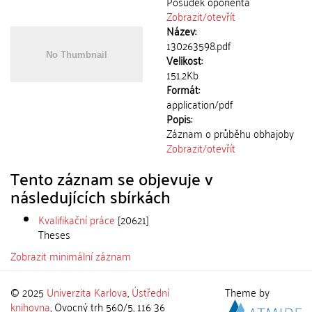
Posudek oponenta
Zobrazit/
otevřít
Název:
130263598.pdf
Velikost:
151.2Kb
Formát:
application/pdf
Popis:
Záznam o průběhu obhajoby
Zobrazit/
otevřít
Tento záznam se objevuje v
následujících sbírkách
Kvalifikační práce
[20621]
Theses
Zobrazit minimální záznam
© 2025
Univerzita Karlova
,
Ústřední
Theme by
knihovna
, Ovocný trh 560/5, 116 36