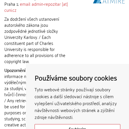
Praha 1;
email: admin-repozitar [at]
cuni.cz
Za dodržení všech ustanovení
autorského zákona jsou
zodpovědné jednotlivé složky
Univerzity Karlovy. / Each
constituent part of Charles
University is responsible for
adherence to all provisions of the
copyright law.
Upozornění / Notice:
Získané
Používáme soubory cookies
informace nemohou být použity k
výdělečným účelům nebo vydávány
za studijní, vědeckou nebo jinou
Tyto webové stránky používají soubory
tvůrčí činnost jiné osoby než autora.
cookies a další sledovací nástroje s cílem
/ Any retrieved information shall not
vylepšení uživatelského prostředí, analýzy
be used for any commercial
návštěvnosti webových stránek a zjištění
purposes or claimed as results of
zdroje návštěvnosti.
studying, scientific or any other
creative activities of any person
Souhlasím