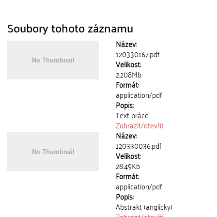
Soubory tohoto záznamu
Název:
120330167.pdf
Velikost:
2.208Mb
Formát:
application/pdf
Popis:
Text práce
Zobrazit/
otevřít
Název:
120330036.pdf
Velikost:
28.49Kb
Formát:
application/pdf
Popis:
Abstrakt (anglicky)
Zobrazit/
otevřít