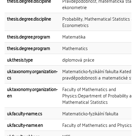
thesis.degree.discipline
Pravděpodobnost, matematická statis
ekonometrie
thesis.degree.discipline
Probability, Mathematical Statistics a
Econometrics
thesis.degree.program
Matematika
thesis.degree.program
Mathematics
uk.thesis.type
diplomová práce
uk.taxonomy.organization-
Matematicko-fyzikální fakulta::Katedra
cs
pravděpodobnosti a matematické stat
uk.taxonomy.organization-
Faculty of Mathematics and
en
Physics::Department of Probability an
Mathematical Statistics
uk.faculty-name.cs
Matematicko-fyzikální fakulta
uk.faculty-name.en
Faculty of Mathematics and Physics