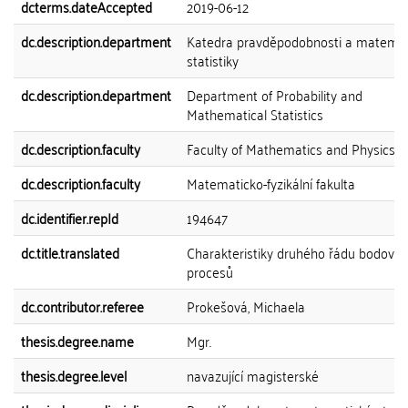
dcterms.dateAccepted
2019-06-12
dc.description.department
Katedra pravděpodobnosti a matemat
statistiky
dc.description.department
Department of Probability and
Mathematical Statistics
dc.description.faculty
Faculty of Mathematics and Physics
dc.description.faculty
Matematicko-fyzikální fakulta
dc.identifier.repId
194647
dc.title.translated
Charakteristiky druhého řádu bodový
procesů
dc.contributor.referee
Prokešová, Michaela
thesis.degree.name
Mgr.
thesis.degree.level
navazující magisterské