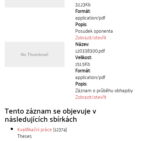
32.23Kb
Formát:
application/pdf
Popis:
Posudek oponenta
Zobrazit/
otevřít
Název:
120338300.pdf
Velikost:
151.5Kb
Formát:
application/pdf
Popis:
Záznam o průběhu obhajoby
Zobrazit/
otevřít
Tento záznam se objevuje v
následujících sbírkách
Kvalifikační práce
[12374]
Theses