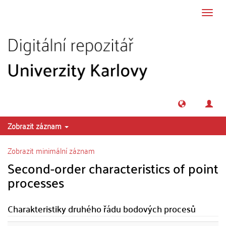
Přeskočit na obsah
Přepn
navig
Zobrazit záznam
Zobrazit minimální záznam
Second-order characteristics of point
processes
Charakteristiky druhého řádu bodových procesů