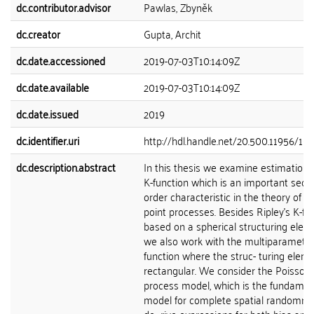
dc.contributor.advisor
Pawlas, Zbyněk
dc.creator
Gupta, Archit
dc.date.accessioned
2019-07-03T10:14:09Z
dc.date.available
2019-07-03T10:14:09Z
dc.date.issued
2019
dc.identifier.uri
http://hdl.handle.net/20.500.11956/10
dc.description.abstract
In this thesis we examine estimation 
K-function which is an important seco
order characteristic in the theory of sp
point processes. Besides Ripley's K-fu
based on a spherical structuring elem
we also work with the multiparameter
function where the struc- turing eleme
rectangular. We consider the Poisson 
process model, which is the fundamen
model for complete spatial randomne