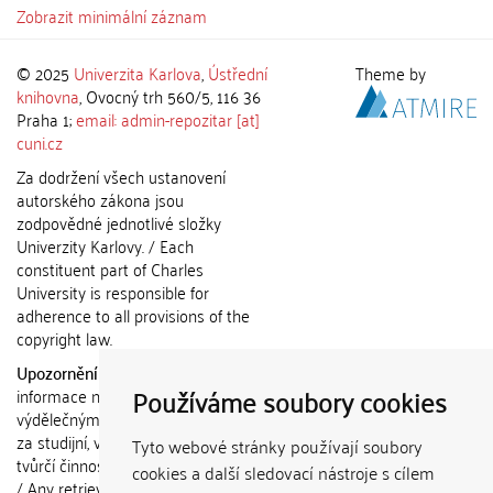
Zobrazit minimální záznam
© 2025
Univerzita Karlova
,
Ústřední
Theme by
knihovna
, Ovocný trh 560/5, 116 36
Praha 1;
email: admin-repozitar [at]
cuni.cz
Za dodržení všech ustanovení
autorského zákona jsou
zodpovědné jednotlivé složky
Univerzity Karlovy. / Each
constituent part of Charles
University is responsible for
adherence to all provisions of the
copyright law.
Upozornění / Notice:
Získané
Používáme soubory cookies
informace nemohou být použity k
výdělečným účelům nebo vydávány
za studijní, vědeckou nebo jinou
Tyto webové stránky používají soubory
tvůrčí činnost jiné osoby než autora.
cookies a další sledovací nástroje s cílem
/ Any retrieved information shall not