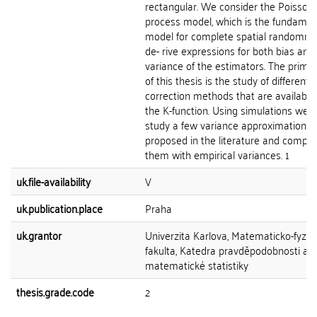
rectangular. We consider the Poisson 
process model, which is the fundamen
model for complete spatial randomne
de- rive expressions for both bias and
variance of the estimators. The prima
of this thesis is the study of different
correction methods that are available 
the K-function. Using simulations we a
study a few variance approximations
proposed in the literature and compa
them with empirical variances. 1
uk.file-availability
V
uk.publication.place
Praha
uk.grantor
Univerzita Karlova, Matematicko-fyziká
fakulta, Katedra pravděpodobnosti a
matematické statistiky
thesis.grade.code
2