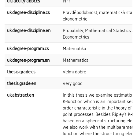
uk.faculty-abbr.cs
MFF
uk.degree-discipline.cs
Pravděpodobnost, matematická statis
ekonometrie
uk.degree-discipline.en
Probability, Mathematical Statistics a
Econometrics
uk.degree-program.cs
Matematika
uk.degree-program.en
Mathematics
thesis.grade.cs
Velmi dobře
thesis.grade.en
Very good
uk.abstract.en
In this thesis we examine estimation 
K-function which is an important seco
order characteristic in the theory of sp
point processes. Besides Ripley's K-fu
based on a spherical structuring elem
we also work with the multiparameter
function where the struc- turing eleme