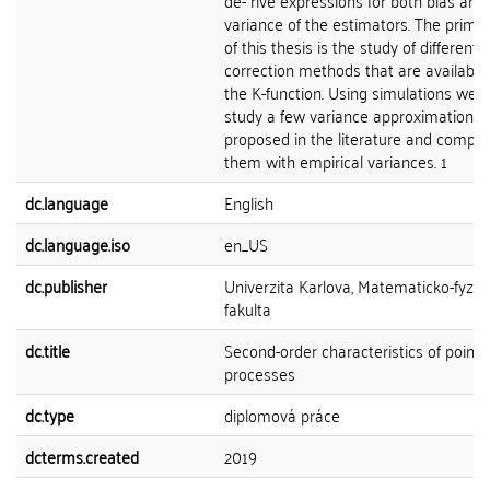
de- rive expressions for both bias and
variance of the estimators. The prima
of this thesis is the study of different
correction methods that are available 
the K-function. Using simulations we a
study a few variance approximations
proposed in the literature and compa
them with empirical variances. 1
dc.language
English
dc.language.iso
en_US
dc.publisher
Univerzita Karlova, Matematicko-fyziká
fakulta
dc.title
Second-order characteristics of point
processes
dc.type
diplomová práce
dcterms.created
2019