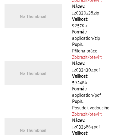
Název:
120330238.zip
Velikost:
9.257Kb
Formát:
application/zip
Popis:
Příloha práce
Zobrazit/
otevřít
Název:
120334302.pdf
Velikost:
59.24Kb
Formát:
application/pdf
Popis:
Posudek vedoucího
Zobrazit/
otevřít
Název:
120335864.pdf
Velikost: