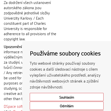
Za dodržení všech ustanovení
autorského zákona jsou
zodpovědné jednotlivé složky
Univerzity Karlovy. / Each
constituent part of Charles
University is responsible for
adherence to all provisions of the
copyright law.
Upozornění / Notice:
Získané
Používáme soubory cookies
informace nemohou být použity k
výdělečným účelům nebo vydávány
za studijní, vědeckou nebo jinou
Tyto webové stránky používají soubory
tvůrčí činnost jiné osoby než autora.
cookies a další sledovací nástroje s cílem
/ Any retrieved information shall not
vylepšení uživatelského prostředí, analýzy
be used for any commercial
návštěvnosti webových stránek a zjištění
purposes or claimed as results of
zdroje návštěvnosti.
studying, scientific or any other
creative activities of any person
Souhlasím
other than the author.
DSpace software
copyright © 2002-
Odmítám