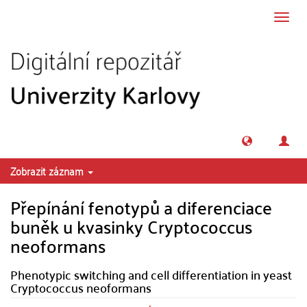
Přeskočit na obsah
Přepn
navig
Zobrazit záznam
Přepínání fenotypů a diferenciace
buněk u kvasinky Cryptococcus
neoformans
Phenotypic switching and cell differentiation in yeast
Cryptococcus neoformans