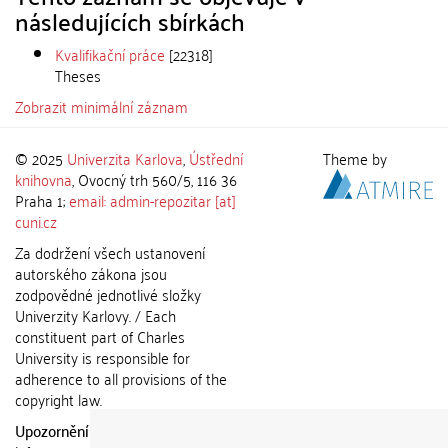
následujících sbírkách
Kvalifikační práce
[22318]
Theses
Zobrazit minimální záznam
© 2025
Univerzita Karlova
,
Ústřední
Theme by
knihovna
, Ovocný trh 560/5, 116 36
Praha 1;
email: admin-repozitar [at]
cuni.cz
Za dodržení všech ustanovení
autorského zákona jsou
zodpovědné jednotlivé složky
Univerzity Karlovy. / Each
constituent part of Charles
University is responsible for
adherence to all provisions of the
copyright law.
Upozornění / Notice:
Získané