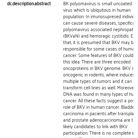
dc.description.abstract
BK polyomavirus is small uncoated 
virus which is ubiquitous in human
population. In imunosupresed individu
can cause severe diseases, specificall
polyomavirus associated nephropathy
(BKVaN) and hemoragic cystitidis. Exc
that, it is presumed that BKV may be
responsible for some cases of human
cancer. Some features of BKV could s
this idea. There are three encoded
oncoproteins in BKV genome. BKV is
oncogenic in rodents, where induces
multiple types of tumors and it can
transform cell lines as well. Moreover
DNA was found in many types of hu
cancer. All these facts suggest a poss
role of BKV in human cancer. Bladder
carcinoma in pacients after transplata
and prostate adenocarcinoma are th
likely candidates to link with BKV
participation. There is no complete ev