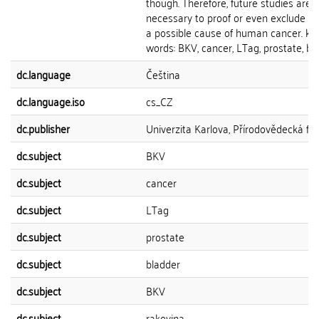
though. Therefore, future studies are
necessary to proof or even exclude B
a possible cause of human cancer. ke
words: BKV, cancer, LTag, prostate, bl
dc.language
Čeština
dc.language.iso
cs_CZ
dc.publisher
Univerzita Karlova, Přírodovědecká fak
dc.subject
BKV
dc.subject
cancer
dc.subject
LTag
dc.subject
prostate
dc.subject
bladder
dc.subject
BKV
dc.subject
rakovina