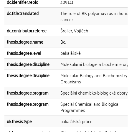
dc.identifier.repId
209141
dc.title.translated
The role of BK polyomavirus in human
cancer
dc.contributor.referee
Šroller, Vojtěch
thesis.degree.name
Bc.
thesis.degree.level
bakalářské
thesis.degree.discipline
Molekulární biologie a biochemie org
thesis.degree.discipline
Molecular Biology and Biochemistry of
Organisms
thesis.degree.program
Speciální chemicko-biologické obory
thesis.degree.program
Special Chemical and Biological
Programmes
uk.thesis.type
bakalářská práce