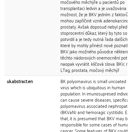
močového měchýře u pacientů po
transplantaci ledvin a je uvažována
možnost, že je BKV jedním z faktorů, 
mohou zapříčinit vznik adenokarcino
prostaty. Avšak doposud nebyl předlo
stoprocentní důkaz, který by tyto souvi
potvrdil a je tedy nutná řada dalších st
které by mohly přinést nové poznatky 
BKV jako možného původce některéh
těchto nádorových onemocnění potvrdi
naopak vyvrátit. klíčová slova: BKV, rak
LTag, prostata, močový měchýř
uk.abstract.en
BK polyomavirus is small uncoated 
virus which is ubiquitous in human
population. In imunosupresed individu
can cause severe diseases, specificall
polyomavirus associated nephropathy
(BKVaN) and hemoragic cystitidis. Exc
that, it is presumed that BKV may be
responsible for some cases of human
cancer. Some features of BKV could s