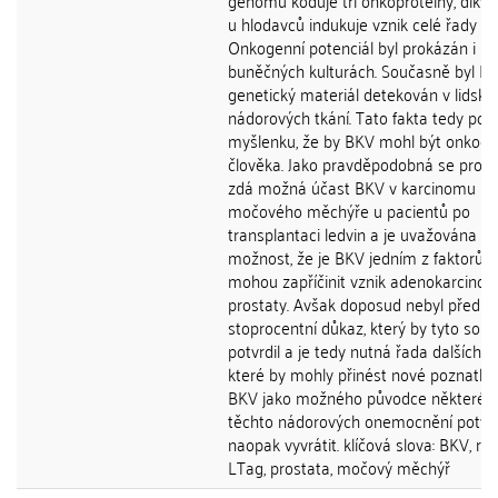
genomu kóduje tři onkoproteiny, díky
u hlodavců indukuje vznik celé řady n
Onkogenní potenciál byl prokázán i na
buněčných kulturách. Současně byl B
genetický materiál detekován v lidský
nádorových tkání. Tato fakta tedy pod
myšlenku, že by BKV mohl být onkogen
člověka. Jako pravděpodobná se proz
zdá možná účast BKV v karcinomu
močového měchýře u pacientů po
transplantaci ledvin a je uvažována
možnost, že je BKV jedním z faktorů, 
mohou zapříčinit vznik adenokarcino
prostaty. Avšak doposud nebyl předlo
stoprocentní důkaz, který by tyto souvi
potvrdil a je tedy nutná řada dalších st
které by mohly přinést nové poznatky 
BKV jako možného původce některéh
těchto nádorových onemocnění potvrdi
naopak vyvrátit. klíčová slova: BKV, rak
LTag, prostata, močový měchýř