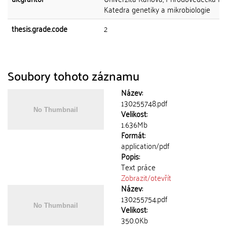
Katedra genetiky a mikrobiologie
thesis.grade.code
2
Soubory tohoto záznamu
Název:
130255748.pdf
Velikost:
1.636Mb
Formát:
application/pdf
Popis:
Text práce
Zobrazit/
otevřít
Název:
130255754.pdf
Velikost:
350.0Kb