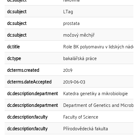
dc.subject
LTag
dc.subject
prostata
dc.subject
močový měchýř
dc.title
Role BK polyomaviru v lidských nádor
dc.type
bakalářská práce
dcterms.created
2019
dcterms.dateAccepted
2019-06-03
dc.description.department
Katedra genetiky a mikrobiologie
dc.description.department
Department of Genetics and Microbio
dc.description.faculty
Faculty of Science
dc.description.faculty
Přírodovědecká fakulta