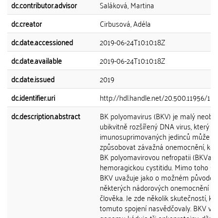
dc.contributor.advisor
Saláková, Martina
dc.creator
Cirbusová, Adéla
dc.date.accessioned
2019-06-24T10:10:18Z
dc.date.available
2019-06-24T10:10:18Z
dc.date.issued
2019
dc.identifier.uri
http://hdl.handle.net/20.500.11956/10
dc.description.abstract
BK polyomavirus (BKV) je malý neoba
ubikvitně rozšířený DNA virus, který u
imunosuprimovaných jedinců může
způsobovat závažná onemocnění, kon
BK polyomavirovou nefropatii (BKVaN
hemoragickou cystitidu. Mimo toho se
BKV uvažuje jako o možném původci
některých nádorových onemocnění u
člověka. Je zde několik skutečností, kt
tomuto spojení nasvědčovaly. BKV ve