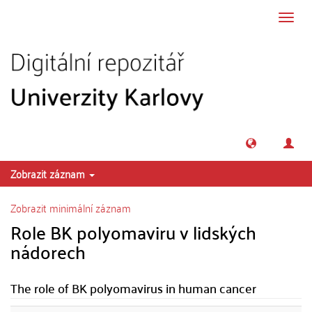
Přeskočit na obsah
Přepn
navig
Zobrazit záznam
Zobrazit minimální záznam
Role BK polyomaviru v lidských
nádorech
The role of BK polyomavirus in human cancer