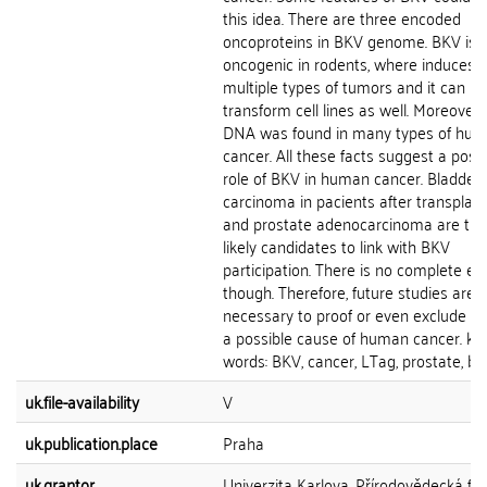
this idea. There are three encoded
oncoproteins in BKV genome. BKV is
oncogenic in rodents, where induces
multiple types of tumors and it can
transform cell lines as well. Moreover
DNA was found in many types of hu
cancer. All these facts suggest a poss
role of BKV in human cancer. Bladder
carcinoma in pacients after transplata
and prostate adenocarcinoma are th
likely candidates to link with BKV
participation. There is no complete ev
though. Therefore, future studies are
necessary to proof or even exclude B
a possible cause of human cancer. ke
words: BKV, cancer, LTag, prostate, bl
uk.file-availability
V
uk.publication.place
Praha
uk.grantor
Univerzita Karlova, Přírodovědecká fak