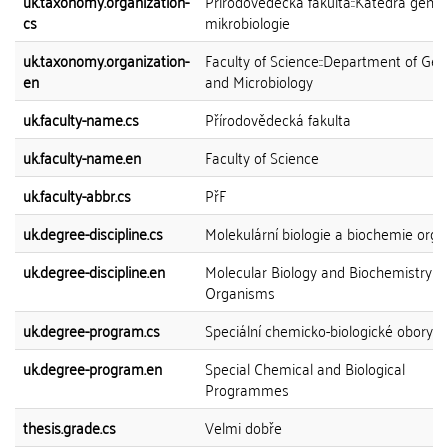
uk.taxonomy.organization-
Přírodovědecká fakulta::Katedra genet
cs
mikrobiologie
uk.taxonomy.organization-
Faculty of Science::Department of Gen
en
and Microbiology
uk.faculty-name.cs
Přírodovědecká fakulta
uk.faculty-name.en
Faculty of Science
uk.faculty-abbr.cs
PřF
uk.degree-discipline.cs
Molekulární biologie a biochemie org
uk.degree-discipline.en
Molecular Biology and Biochemistry of
Organisms
uk.degree-program.cs
Speciální chemicko-biologické obory
uk.degree-program.en
Special Chemical and Biological
Programmes
thesis.grade.cs
Velmi dobře