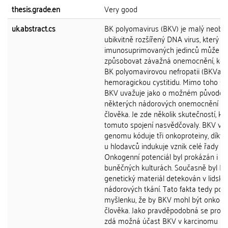
thesis.grade.en
Very good
uk.abstract.cs
BK polyomavirus (BKV) je malý neoba
ubikvitně rozšířený DNA virus, který u
imunosuprimovaných jedinců může
způsobovat závažná onemocnění, kon
BK polyomavirovou nefropatii (BKVaN
hemoragickou cystitidu. Mimo toho se
BKV uvažuje jako o možném původci
některých nádorových onemocnění u
člověka. Je zde několik skutečností, kt
tomuto spojení nasvědčovaly. BKV ve
genomu kóduje tři onkoproteiny, díky
u hlodavců indukuje vznik celé řady n
Onkogenní potenciál byl prokázán i na
buněčných kulturách. Současně byl B
genetický materiál detekován v lidský
nádorových tkání. Tato fakta tedy pod
myšlenku, že by BKV mohl být onkogen
člověka. Jako pravděpodobná se proz
zdá možná účast BKV v karcinomu