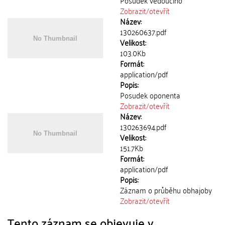
Posudek vedoucího
Zobrazit/
otevřít
Název:
130260637.pdf
Velikost:
103.0Kb
Formát:
application/pdf
Popis:
Posudek oponenta
Zobrazit/
otevřít
Název:
130263694.pdf
Velikost:
151.7Kb
Formát:
application/pdf
Popis:
Záznam o průběhu obhajoby
Zobrazit/
otevřít
Tento záznam se objevuje v