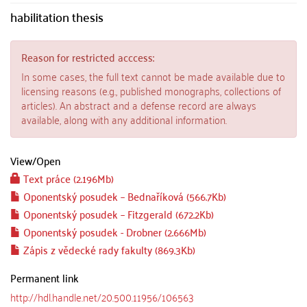
habilitation thesis
Reason for restricted acccess:
In some cases, the full text cannot be made available due to
licensing reasons (e.g., published monographs, collections of
articles). An abstract and a defense record are always
available, along with any additional information.
View/
Open
Text práce (2.196Mb)
Oponentský posudek – Bednaříková (566.7Kb)
Oponentský posudek – Fitzgerald (672.2Kb)
Oponentský posudek - Drobner (2.666Mb)
Zápis z vědecké rady fakulty (869.3Kb)
Permanent link
http://hdl.handle.net/20.500.11956/106563