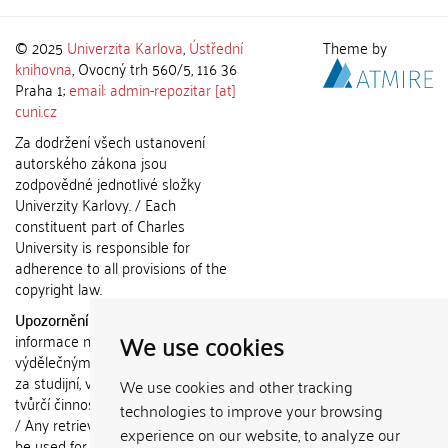
© 2025
Univerzita Karlova
,
Ústřední
Theme by
knihovna
, Ovocný trh 560/5, 116 36
Praha 1;
email: admin-repozitar [at]
cuni.cz
Za dodržení všech ustanovení
autorského zákona jsou
zodpovědné jednotlivé složky
Univerzity Karlovy. / Each
constituent part of Charles
University is responsible for
adherence to all provisions of the
copyright law.
Upozornění / Notice:
Získané
We use cookies
informace nemohou být použity k
výdělečným účelům nebo vydávány
za studijní, vědeckou nebo jinou
We use cookies and other tracking
tvůrčí činnost jiné osoby než autora.
technologies to improve your browsing
/ Any retrieved information shall not
experience on our website, to analyze our
be used for any commercial