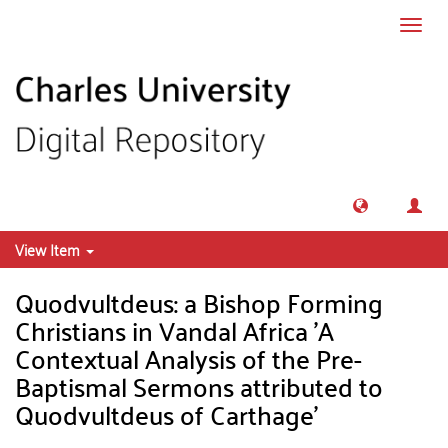
Skip to main content
Toggl
navig
View Item
Quodvultdeus: a Bishop Forming
Christians in Vandal Africa 'A
Contextual Analysis of the Pre-
Baptismal Sermons attributed to
Quodvultdeus of Carthage'