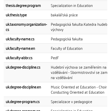
thesis.degree.program
Specialization in Education
uk.thesis.type
bakalářská práce
uk.taxonomy.organization-
Pedagogická fakulta::Katedra hudební
cs
výchovy
uk.faculty-name.cs
Pedagogická fakulta
uk.faculty-name.en
Faculty of Education
uk.faculty-abbr.cs
PedF
uk.degree-discipline.cs
Hudební výchova se zaměřením na
vzdělávání - Sbormistrovství se zamě
na vzdělávání
uk.degree-discipline.en
Music Oriented at Education - Choir
Conducting Oriented at Education
uk.degree-program.cs
Specializace v pedagogice
uk.degree-program.en
Specialization in Education