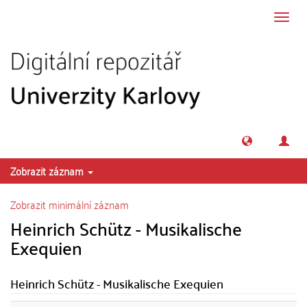
Přeskočit na obsah
Přepn
navig
Zobrazit záznam
Zobrazit minimální záznam
Heinrich Schütz - Musikalische
Exequien
Heinrich Schütz - Musikalische Exequien