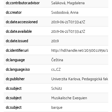
dc.contributor.advisor
Saláková, Magdalena
dc.creator
Svobodová, Anna
dc.date.accessioned
2019-06-21T07:33:47Z
dc.date.available
2019-06-21T07:33:47Z
dc.date.issued
2019
dc.identifier.uri
http://hdl.handle.net/20.500.11956/10
dc.language
Čeština
dc.language.iso
cs_CZ
dc.publisher
Univerzita Karlova, Pedagogická fakul
dc.subject
Schütz
dc.subject
Musikalische Exequien
dc.subject
barque