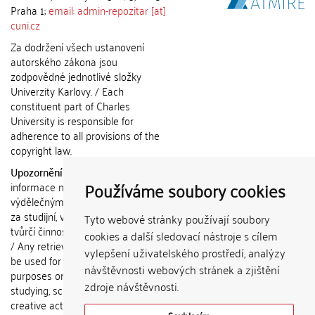
Praha 1;
email: admin-repozitar [at]
cuni.cz
Za dodržení všech ustanovení
autorského zákona jsou
zodpovědné jednotlivé složky
Univerzity Karlovy. / Each
constituent part of Charles
University is responsible for
adherence to all provisions of the
copyright law.
Upozornění / Notice:
Získané
Používáme soubory cookies
informace nemohou být použity k
výdělečným účelům nebo vydávány
za studijní, vědeckou nebo jinou
Tyto webové stránky používají soubory
tvůrčí činnost jiné osoby než autora.
cookies a další sledovací nástroje s cílem
/ Any retrieved information shall not
vylepšení uživatelského prostředí, analýzy
be used for any commercial
návštěvnosti webových stránek a zjištění
purposes or claimed as results of
zdroje návštěvnosti.
studying, scientific or any other
creative activities of any person