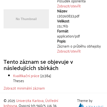
Posudek oponenta
Zobrazit/
otevřít
Název:
130260833.pdf
Velikost:
151.7Kb
Formát:
application/pdf
Popis:
Záznam o průběhu obhajoby
Zobrazit/
otevřít
Tento záznam se objevuje v
následujících sbírkách
Kvalifikační práce
[21384]
Theses
Zobrazit minimální záznam
© 2025
Univerzita Karlova
,
Ústřední
Theme by
knihovna
, Ovocný trh 560/5, 116 36