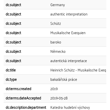
dc.subject
Germany
dc.subject
authentic interpretation
dc.subject
Schütz
dc.subject
Musikalische Exequien
dc.subject
baroko
dc.subject
Německo
dc.subject
autentická interpretace
dc.title
Heinrich Schütz - Musikalische Exequi
dc.type
bakalářská práce
dcterms.created
2019
dcterms.dateAccepted
2019-05-28
dc.description.department
Katedra hudební výchovy