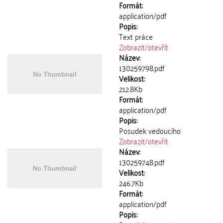
Formát:
application/pdf
Popis:
Text práce
Zobrazit/
otevřít
Název:
130259798.pdf
Velikost:
212.8Kb
Formát:
application/pdf
Popis:
Posudek vedoucího
Zobrazit/
otevřít
Název:
130259748.pdf
Velikost:
246.7Kb
Formát:
application/pdf
Popis: