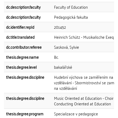
dc.description.faculty
Faculty of Education
dc.description.faculty
Pedagogická fakulta
dc.identifier.repId
201452
dc.title.translated
Heinrich Schütz - Musikalische Exequi
dc.contributor.referee
Sasková, Sylvie
thesis.degree.name
Bc.
thesis.degree.level
bakalářské
thesis.degree.discipline
Hudební výchova se zaměřením na
vzdělávání - Sbormistrovství se zamě
na vzdělávání
thesis.degree.discipline
Music Oriented at Education - Choir
Conducting Oriented at Education
thesis.degree.program
Specializace v pedagogice