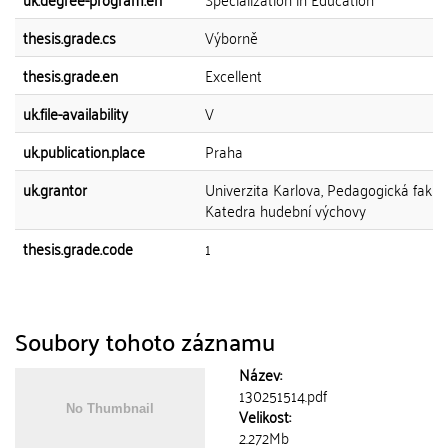
thesis.grade.cs
Výborně
thesis.grade.en
Excellent
uk.file-availability
V
uk.publication.place
Praha
uk.grantor
Univerzita Karlova, Pedagogická fakult
Katedra hudební výchovy
thesis.grade.code
1
Soubory tohoto záznamu
Název:
130251514.pdf
Velikost:
2.272Mb