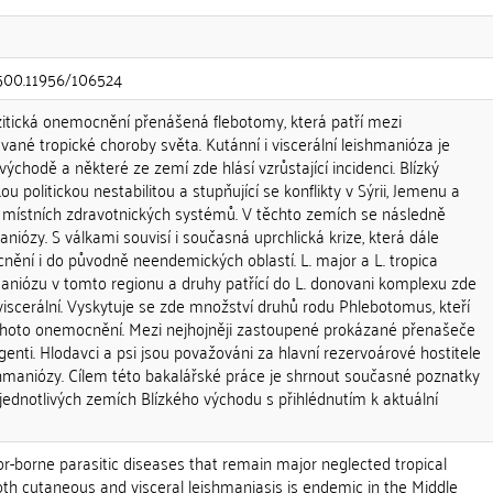
0.500.11956/106524
itická onemocnění přenášená flebotomy, která patří mezi
né tropické choroby světa. Kutánní i viscerální leishmanióza je
ýchodě a některé ze zemí zde hlásí vzrůstající incidenci. Blízký
ou politickou nestabilitou a stupňující se konflikty v Sýrii, Jemenu a
 místních zdravotnických systémů. V těchto zemích se následně
niózy. S válkami souvisí i současná uprchlická krize, která dále
nění i do původně neendemických oblastí. L. major a L. tropica
maniózu v tomto regionu a druhy patřící do L. donovani komplexu zde
iscerální. Vyskytuje se zde množství druhů rodu Phlebotomus, kteří
ohoto onemocnění. Mezi nejhojněji zastoupené prokázané přenašeče
rgenti. Hlodavci a psi jsou považováni za hlavní rezervoárové hostitele
hmaniózy. Cílem této bakalářské práce je shrnout současné poznatky
jednotlivých zemích Blízkého východu s přihlédnutím k aktuální
r-borne parasitic diseases that remain major neglected tropical
oth cutaneous and visceral leishmaniasis is endemic in the Middle