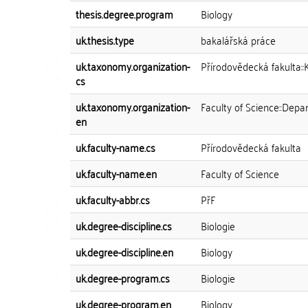
thesis.degree.program
Biology
uk.thesis.type
bakalářská práce
uk.taxonomy.organization-
Přírodovědecká fakulta::
cs
uk.taxonomy.organization-
Faculty of Science::Depa
en
uk.faculty-name.cs
Přírodovědecká fakulta
uk.faculty-name.en
Faculty of Science
uk.faculty-abbr.cs
PřF
uk.degree-discipline.cs
Biologie
uk.degree-discipline.en
Biology
uk.degree-program.cs
Biologie
uk.degree-program.en
Biology