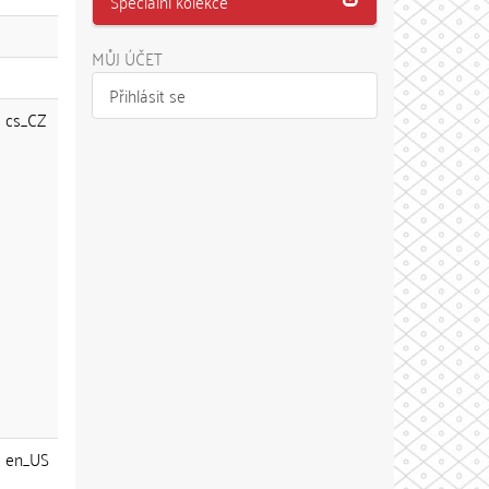
Speciální kolekce
MŮJ ÚČET
Přihlásit se
cs_CZ
en_US