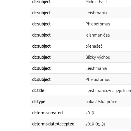
dc.subject
Middle East
dc.subject
Leishmania
dc.subject
Phlebotomus
dc.subject
leishmanióza
dc.subject
přenašeč
dc.subject
Blízký východ
dc.subject
Leishmania
dc.subject
Phlebotomus
dc.title
Leishmaniózy a jejich p
dc.type
bakalářská práce
dcterms.created
2019
dcterms.dateAccepted
2019-05-31