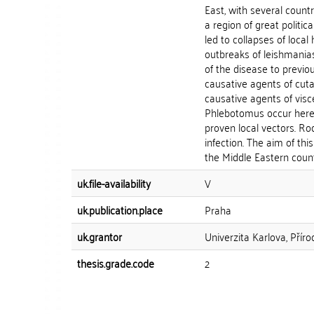
East, with several countr
a region of great politic
led to collapses of loc
outbreaks of leishmanias
of the disease to previo
causative agents of cut
causative agents of visc
Phlebotomus occur here,
proven local vectors. Ro
infection. The aim of th
the Middle Eastern countr
uk.file-availability
V
uk.publication.place
Praha
uk.grantor
Univerzita Karlova, Přír
thesis.grade.code
2