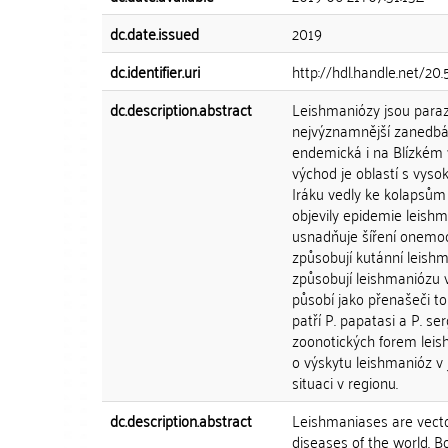
dc.date.issued
2019
dc.identifier.uri
http://hdl.handle.net/2
dc.description.abstract
Leishmaniózy jsou paraz
nejvýznamnější zanedbáva
endemická i na Blízkém v
východ je oblastí s vysok
Iráku vedly ke kolapsům
objevily epidemie leishma
usnadňuje šíření onemoc
způsobují kutánní leish
způsobují leishmaniózu v
působí jako přenašeči t
patří P. papatasi a P. se
zoonotických forem leis
o výskytu leishmanióz v 
situaci v regionu.
dc.description.abstract
Leishmaniases are vecto
diseases of the world. B