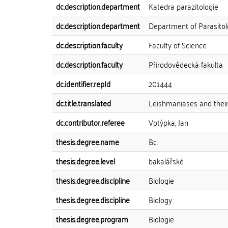
dc.description.department
Katedra parazitologie
dc.description.department
Department of Parasito
dc.description.faculty
Faculty of Science
dc.description.faculty
Přírodovědecká fakulta
dc.identifier.repId
201444
dc.title.translated
Leishmaniases and their
dc.contributor.referee
Votýpka, Jan
thesis.degree.name
Bc.
thesis.degree.level
bakalářské
thesis.degree.discipline
Biologie
thesis.degree.discipline
Biology
thesis.degree.program
Biologie