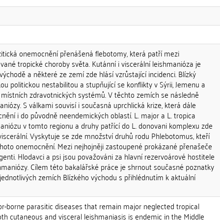
itická onemocnění přenášená flebotomy, která patří mezi
né tropické choroby světa. Kutánní i viscerální leishmanióza je
ýchodě a některé ze zemí zde hlásí vzrůstající incidenci. Blízký
ou politickou nestabilitou a stupňující se konflikty v Sýrii, Jemenu a
 místních zdravotnických systémů. V těchto zemích se následně
niózy. S válkami souvisí i současná uprchlická krize, která dále
nění i do původně neendemických oblastí. L. major a L. tropica
maniózu v tomto regionu a druhy patřící do L. donovani komplexu zde
iscerální. Vyskytuje se zde množství druhů rodu Phlebotomus, kteří
ohoto onemocnění. Mezi nejhojněji zastoupené prokázané přenašeče
rgenti. Hlodavci a psi jsou považováni za hlavní rezervoárové hostitele
hmaniózy. Cílem této bakalářské práce je shrnout současné poznatky
jednotlivých zemích Blízkého východu s přihlédnutím k aktuální
r-borne parasitic diseases that remain major neglected tropical
oth cutaneous and visceral leishmaniasis is endemic in the Middle