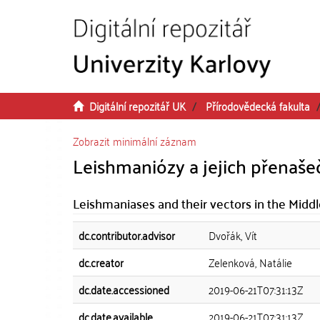
Přeskočit na obsah
Digitální repozitář UK
Přírodovědecká fakulta
Zobrazit minimální záznam
Leishmaniózy a jejich přenaše
Leishmaniases and their vectors in the Middl
dc.contributor.advisor
Dvořák, Vít
dc.creator
Zelenková, Natálie
dc.date.accessioned
2019-06-21T07:31:13Z
dc.date.available
2019-06-21T07:31:13Z