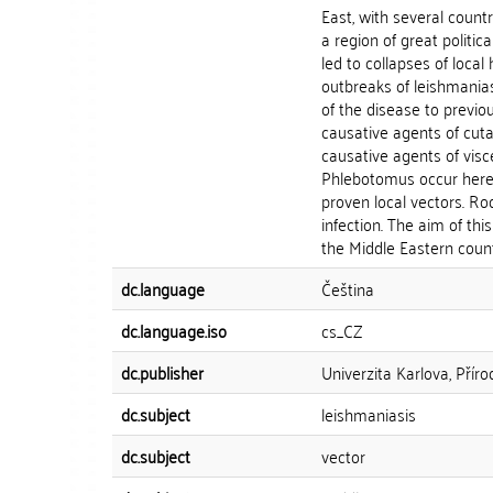
East, with several countr
a region of great politic
led to collapses of loc
outbreaks of leishmanias
of the disease to previo
causative agents of cut
causative agents of visc
Phlebotomus occur here,
proven local vectors. Ro
infection. The aim of th
the Middle Eastern countr
dc.language
Čeština
dc.language.iso
cs_CZ
dc.publisher
Univerzita Karlova, Přír
dc.subject
leishmaniasis
dc.subject
vector