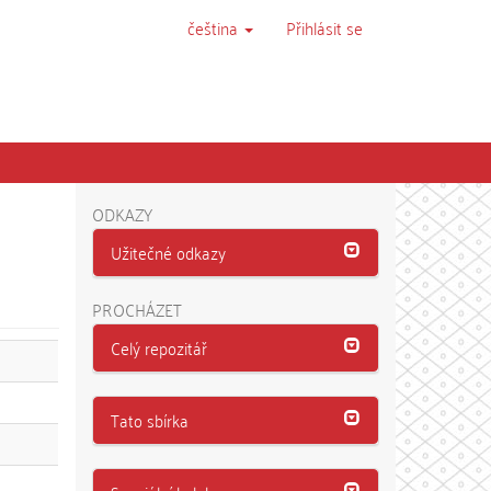
čeština
Přihlásit se
ODKAZY
Užitečné odkazy
PROCHÁZET
Celý repozitář
Tato sbírka