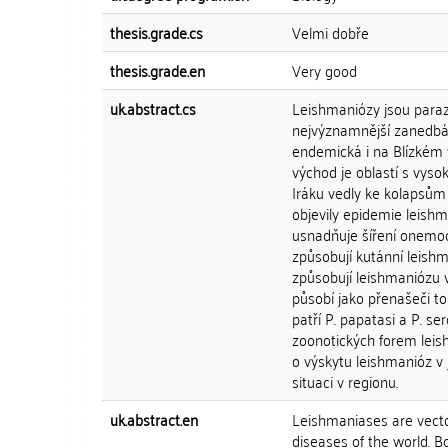
thesis.grade.cs
Velmi dobře
thesis.grade.en
Very good
uk.abstract.cs
Leishmaniózy jsou paraz
nejvýznamnější zanedbáva
endemická i na Blízkém v
východ je oblastí s vysok
Iráku vedly ke kolapsům
objevily epidemie leishma
usnadňuje šíření onemoc
způsobují kutánní leish
způsobují leishmaniózu v
působí jako přenašeči t
patří P. papatasi a P. se
zoonotických forem leis
o výskytu leishmanióz v 
situaci v regionu.
uk.abstract.en
Leishmaniases are vecto
diseases of the world. B