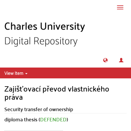
Skip to main content
Toggl
navig
View Item
Zajišťovací převod vlastnického
práva
Security transfer of ownership
diploma thesis (
DEFENDED
)