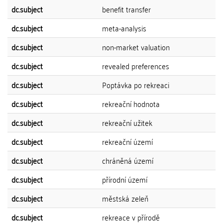
dc.subject
benefit transfer
dc.subject
meta-analysis
dc.subject
non-market valuation
dc.subject
revealed preferences
dc.subject
Poptávka po rekreaci
dc.subject
rekreační hodnota
dc.subject
rekreační užitek
dc.subject
rekreační území
dc.subject
chráněná území
dc.subject
přírodní území
dc.subject
městská zeleň
dc.subject
rekreace v přírodě