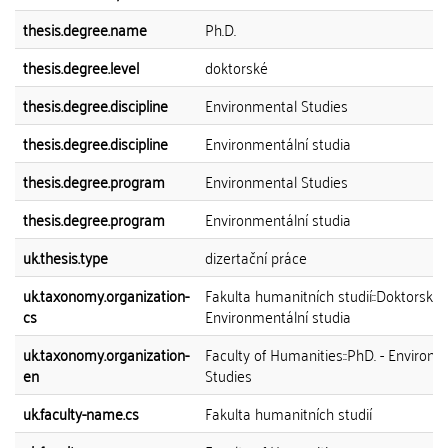
thesis.degree.name
Ph.D.
thesis.degree.level
doktorské
thesis.degree.discipline
Environmental Studies
thesis.degree.discipline
Environmentální studia
thesis.degree.program
Environmental Studies
thesis.degree.program
Environmentální studia
uk.thesis.type
dizertační práce
uk.taxonomy.organization-
Fakulta humanitních studií::Doktorský 
cs
Environmentální studia
uk.taxonomy.organization-
Faculty of Humanities::PhD. - Environ
en
Studies
uk.faculty-name.cs
Fakulta humanitních studií