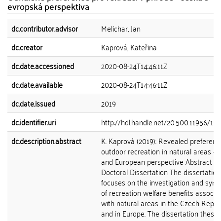
evropská perspektiva
dc.contributor.advisor
Melichar, Jan
dc.creator
Kaprová, Kateřina
dc.date.accessioned
2020-08-24T14:46:11Z
dc.date.available
2020-08-24T14:46:11Z
dc.date.issued
2019
dc.identifier.uri
http://hdl.handle.net/20.500.11956/10
dc.description.abstract
K. Kaprová (2019): Revealed preferenc
outdoor recreation in natural areas - 
and European perspective Abstract of
Doctoral Dissertation The dissertation
focuses on the investigation and synt
of recreation welfare benefits associa
with natural areas in the Czech Repub
and in Europe. The dissertation thesis