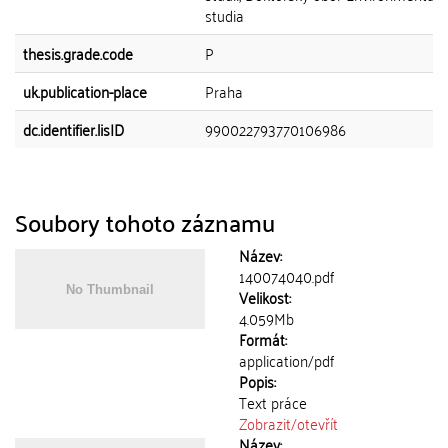
studia
thesis.grade.code
P
uk.publication-place
Praha
dc.identifier.lisID
990022793770106986
Soubory tohoto záznamu
Název:
140074040.pdf
Velikost:
4.059Mb
Formát:
application/pdf
Popis:
Text práce
Zobrazit/
otevřít
Název: