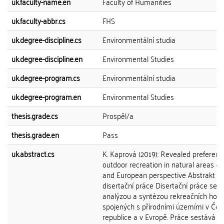
uk.faculty-name.en
Faculty of Humanities
uk.faculty-abbr.cs
FHS
uk.degree-discipline.cs
Environmentální studia
uk.degree-discipline.en
Environmental Studies
uk.degree-program.cs
Environmentální studia
uk.degree-program.en
Environmental Studies
thesis.grade.cs
Prospěl/a
thesis.grade.en
Pass
uk.abstract.cs
K. Kaprová (2019): Revealed preferenc
outdoor recreation in natural areas - 
and European perspective Abstrakt
disertační práce Disertační práce se 
analýzou a syntézou rekreačních hod
spojených s přírodními územími v Čes
republice a v Evropě. Práce sestává z 