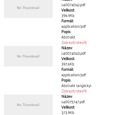
140074042.pdf
Velikost:
396.9Kb
Formát:
application/pdf
Popis:
Abstrakt
Zobrazit/
otevřít
Název:
140074043.pdf
Velikost:
397.6Kb
Formát:
application/pdf
Popis:
Abstrakt (anglicky)
Zobrazit/
otevřít
Název:
140075747.pdf
Velikost:
373.9Kb