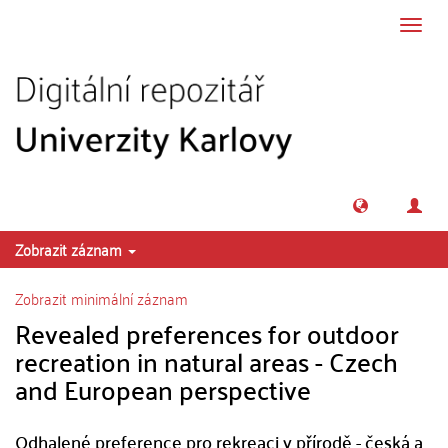
Přeskočit na obsah
Přepn
navig
Zobrazit záznam
Zobrazit minimální záznam
Revealed preferences for outdoor
recreation in natural areas - Czech
and European perspective
Odhalené preference pro rekreaci v přírodě - česká a