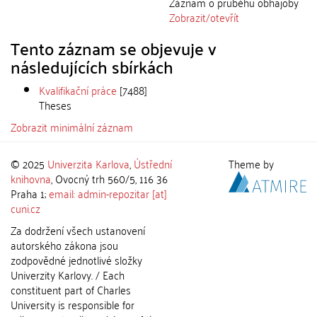
Záznam o průběhu obhajoby
Zobrazit/
otevřít
Tento záznam se objevuje v
následujících sbírkách
Kvalifikační práce
[7488]
Theses
Zobrazit minimální záznam
© 2025
Univerzita Karlova
,
Ústřední
Theme by
knihovna
, Ovocný trh 560/5, 116 36
Praha 1;
email: admin-repozitar [at]
cuni.cz
Za dodržení všech ustanovení
autorského zákona jsou
zodpovědné jednotlivé složky
Univerzity Karlovy. / Each
constituent part of Charles
University is responsible for