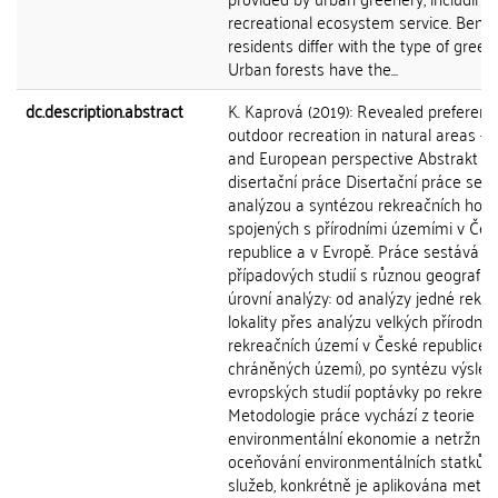
recreational ecosystem service. Benefi
residents differ with the type of green
Urban forests have the...
dc.description.abstract
K. Kaprová (2019): Revealed preferenc
outdoor recreation in natural areas - 
and European perspective Abstrakt
disertační práce Disertační práce se 
analýzou a syntézou rekreačních hod
spojených s přírodními územími v Čes
republice a v Evropě. Práce sestává z 
případových studií s různou geografic
úrovní analýzy: od analýzy jedné rekre
lokality přes analýzu velkých přírodníc
rekreačních území v České republice 
chráněných území), po syntézu výsled
evropských studií poptávky po rekreaci
Metodologie práce vychází z teorie
environmentální ekonomie a netržníh
oceňování environmentálních statků a
služeb, konkrétně je aplikována meto