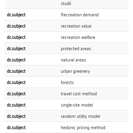
studií
dc.subject
Recreation demand
dc.subject
recreation value
dc.subject
recreation welfare
dc.subject
protected areas
dc.subject
natural areas
dc.subject
urban greenery
dc.subject
forests
dc.subject
travel cost method
dc.subject
single-site model
dc.subject
random utility model
dc.subject
hedonic pricing method