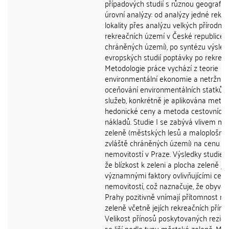
případových studií s různou geografic
úrovní analýzy: od analýzy jedné rekre
lokality přes analýzu velkých přírodníc
rekreačních území v České republice 
chráněných území), po syntézu výsled
evropských studií poptávky po rekreaci
Metodologie práce vychází z teorie
environmentální ekonomie a netržníh
oceňování environmentálních statků a
služeb, konkrétně je aplikována meto
hedonické ceny a metoda cestovních
nákladů. Studie I se zabývá vlivem m
zeleně (městských lesů a maloplošný
zvláště chráněných území) na cenu
nemovitostí v Praze. Výsledky studie u
že blízkost k zeleni a plocha zeleně js
významnými faktory ovlivňujícími ceny
nemovitostí, což naznačuje, že obyvat
Prahy pozitivně vnímají přítomnost m
zeleně včetně jejích rekreačních příno
Velikost přínosů poskytovaných rezi
se liší podle typu městské zeleně. Mě