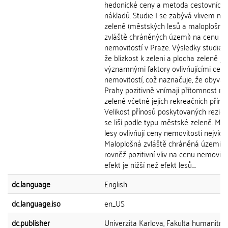
hedonické ceny a metoda cestovních
nákladů. Studie I se zabývá vlivem m
zeleně (městských lesů a maloplošný
zvláště chráněných území) na cenu
nemovitostí v Praze. Výsledky studie u
že blízkost k zeleni a plocha zeleně js
významnými faktory ovlivňujícími ceny
nemovitostí, což naznačuje, že obyvat
Prahy pozitivně vnímají přítomnost m
zeleně včetně jejích rekreačních příno
Velikost přínosů poskytovaných rezi
se liší podle typu městské zeleně. Mě
lesy ovlivňují ceny nemovitostí nejvíce.
Maloplošná zvláště chráněná území m
rovněž pozitivní vliv na cenu nemovitos
efekt je nižší než efekt lesů....
dc.language
English
dc.language.iso
en_US
dc.publisher
Univerzita Karlova, Fakulta humanitní