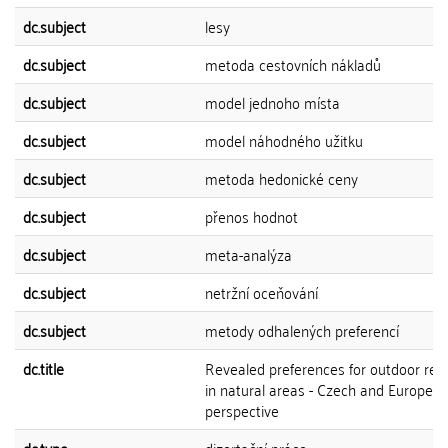
dc.subject
lesy
dc.subject
metoda cestovních nákladů
dc.subject
model jednoho místa
dc.subject
model náhodného užitku
dc.subject
metoda hedonické ceny
dc.subject
přenos hodnot
dc.subject
meta-analýza
dc.subject
netržní oceňování
dc.subject
metody odhalených preferencí
dc.title
Revealed preferences for outdoor rec
in natural areas - Czech and Europea
perspective