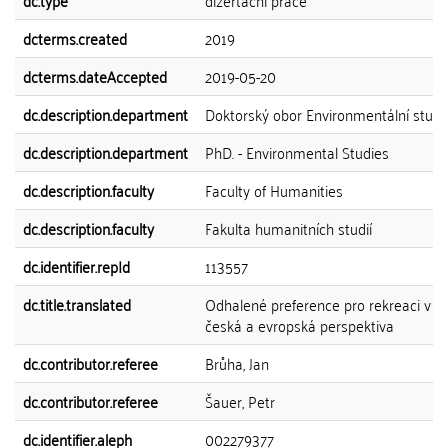
dc.type
dizertační práce
dcterms.created
2019
dcterms.dateAccepted
2019-05-20
dc.description.department
Doktorský obor Environmentální studi
dc.description.department
PhD. - Environmental Studies
dc.description.faculty
Faculty of Humanities
dc.description.faculty
Fakulta humanitních studií
dc.identifier.repId
113557
dc.title.translated
Odhalené preference pro rekreaci v př
česká a evropská perspektiva
dc.contributor.referee
Brůha, Jan
dc.contributor.referee
Šauer, Petr
dc.identifier.aleph
002279377