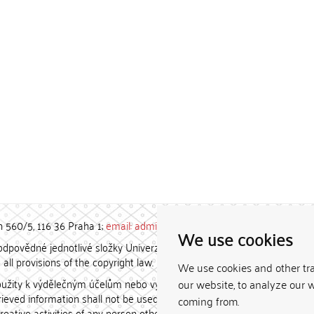
h 560/5, 116 36 Praha 1;
email: admin-repozitar [at] cuni.cz
We use cookies
povědné jednotlivé složky Univerzity Karlovy. / Each constituent
all provisions of the copyright law.
We use cookies and other tr
užity k výdělečným účelům nebo vydávány za studijní, vědeckou
our website, to analyze our w
etrieved information shall not be used for any commercial purposes
coming from.
creative activities of any person other than the author.