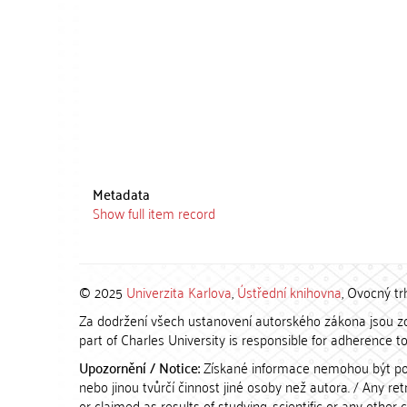
Metadata
Show full item record
© 2025
Univerzita Karlova
,
Ústřední knihovna
, Ovocný tr
Za dodržení všech ustanovení autorského zákona jsou zod
part of Charles University is responsible for adherence to 
Upozornění / Notice:
Získané informace nemohou být po
nebo jinou tvůrčí činnost jiné osoby než autora. / Any r
or claimed as results of studying, scientific or any other 