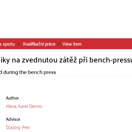
a sportu
Kvalifikační práce
View Item
iky na zvednutou zátěž při bench-press
ad during the bench press
Author
Hlava, Karel Dennis
Advisor
Šťastný, Petr