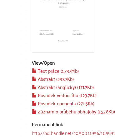
View/
Open
Text práce (1.737Mb)
Abstrakt (237.7Kb)
Abstrakt (anglicky) (171.7Kb)
Posudek vedoucího (123.7Kb)
Posudek oponenta (271.5Kb)
Záznam o průběhu obhajoby (152.8Kb)
Permanent link
http://hdl.handle.net/20.500.11956/105991