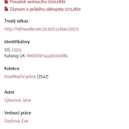
Posudek vedoucího (100.0Kb)
Záznam o průběhu obhajoby (173.2Kb)
Trvalý odkaz
http://hdl.handle.net/20.500.11956/10572
Identifikátory
SIS:
13221
Katalog UK:
990009714140106986
Kolekce
Kvalifikační práce
[3547]
Autor
Sýkorová, Jana
Vedoucí práce
Gojišová, Eva