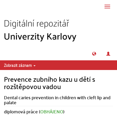
Přeskočit na obsah
Přepn
navig
Zobrazit záznam
Prevence zubního kazu u dětí s
rozštěpovou vadou
Dental caries prevention in children with cleft lip and
palate
diplomová práce (
OBHÁJENO
)