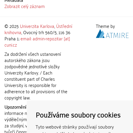
Zobrazit celý záznam
© 2025
Univerzita Karlova
,
Ústřední
Theme by
knihovna
, Ovocný trh 560/5, 116 36
Praha 1;
email: admin-repozitar [at]
cuni.cz
Za dodržení všech ustanovení
autorského zákona jsou
zodpovědné jednotlivé složky
Univerzity Karlovy. / Each
constituent part of Charles
University is responsible for
adherence to all provisions of the
copyright law.
Upozornění / Notice:
Získané
Používáme soubory cookies
informace nemohou být použity k
výdělečným účelům nebo vydávány
za studijní, vědeckou nebo jinou
Tyto webové stránky používají soubory
tvůrčí činnost jiné osoby než autora.