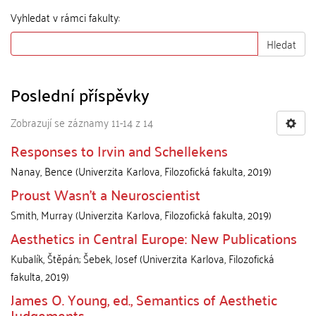
Vyhledat v rámci fakulty:
Hledat
Poslední příspěvky
Zobrazují se záznamy 11-14 z 14
Responses to Irvin and Schellekens
Nanay, Bence
(
Univerzita Karlova, Filozofická fakulta
,
2019
)
Proust Wasn’t a Neuroscientist
Smith, Murray
(
Univerzita Karlova, Filozofická fakulta
,
2019
)
Aesthetics in Central Europe: New Publications
Kubalík, Štěpán
;
Šebek, Josef
(
Univerzita Karlova, Filozofická
fakulta
,
2019
)
James O. Young, ed., Semantics of Aesthetic
Judgements