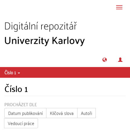
Přeskočit na obsah
Přepn
navig
Číslo 1
Číslo 1
PROCHÁZET DLE
Datum publikování
Klíčová slova
Autoři
Vedoucí práce