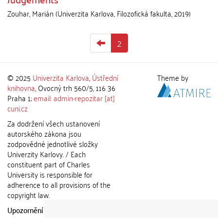
Zouhar, Marián
(
Univerzita Karlova, Filozofická fakulta
,
2019
)
2
© 2025
Univerzita Karlova
,
Ústřední
Theme by
knihovna
, Ovocný trh 560/5, 116 36
Praha 1;
email: admin-repozitar [at]
cuni.cz
Za dodržení všech ustanovení
autorského zákona jsou
zodpovědné jednotlivé složky
Univerzity Karlovy. / Each
constituent part of Charles
University is responsible for
adherence to all provisions of the
copyright law.
Upozornění / Notice:
Získané