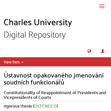
Skip to main content
Toggl
navig
View Item
Ústavnost opakovaného jmenování
soudních funkcionářů
Constitutionality of Reappointment of Presidents and
Vicepresidents of Courts
rigorous thesis (
DEFENDED
)