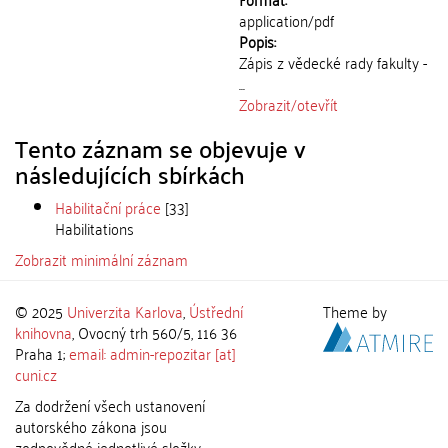
application/pdf
Popis:
Zápis z vědecké rady fakulty -
...
Zobrazit/
otevřít
Tento záznam se objevuje v
následujících sbírkách
Habilitační práce
[33]
Habilitations
Zobrazit minimální záznam
© 2025
Univerzita Karlova
,
Ústřední
Theme by
knihovna
, Ovocný trh 560/5, 116 36
Praha 1;
email: admin-repozitar [at]
cuni.cz
Za dodržení všech ustanovení
autorského zákona jsou
zodpovědné jednotlivé složky