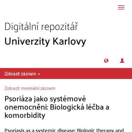
Přeskočit na obsah
Přepn
navig
Zobrazit záznam
Zobrazit minimální záznam
Psoriáza jako systémové
onemocněni: Biologická léčba a
komorbidity
Psoriasis as a systemic disease: Biologic therapy and