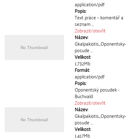
application/pdf
Popis:
Text práce – komentář a
seznam ...
Zobrazit/
otevřít
Název:
Gkalpakiotis_Oponentsky-
posude ...
Velikost:
1.732Mb
Formát:
application/pdf
Popis:
Oponentský posudek -
Buchvald
Zobrazit/
otevřít
Název:
Gkalpakiotis_Oponentsky-
posude ...
Velikost:
1.417Mb