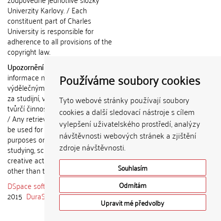
Univerzity Karlovy. / Each
constituent part of Charles
University is responsible for
adherence to all provisions of the
copyright law.
Upozornění / Notice:
Získané
Používáme soubory cookies
informace nemohou být použity k
výdělečným účelům nebo vydávány
za studijní, vědeckou nebo jinou
Tyto webové stránky používají soubory
tvůrčí činnost jiné osoby než autora.
cookies a další sledovací nástroje s cílem
/ Any retrieved information shall not
vylepšení uživatelského prostředí, analýzy
be used for any commercial
návštěvnosti webových stránek a zjištění
purposes or claimed as results of
zdroje návštěvnosti.
studying, scientific or any other
creative activities of any person
Souhlasím
other than the author.
DSpace software
copyright © 2002-
Odmítám
2015
DuraSpace
Upravit mé předvolby