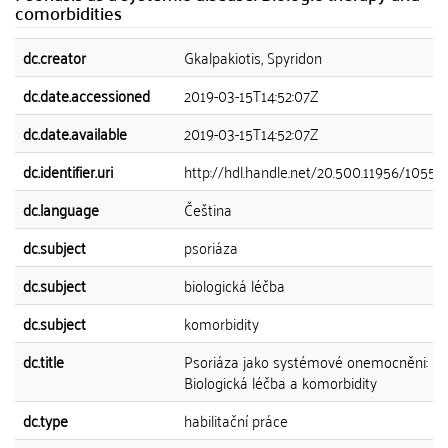
comorbidities
dc.creator
Gkalpakiotis, Spyridon
dc.date.accessioned
2019-03-15T14:52:07Z
dc.date.available
2019-03-15T14:52:07Z
dc.identifier.uri
http://hdl.handle.net/20.500.11956/10550
dc.language
Čeština
dc.subject
psoriáza
dc.subject
biologická léčba
dc.subject
komorbidity
dc.title
Psoriáza jako systémové onemocněni:
Biologická léčba a komorbidity
dc.type
habilitační práce