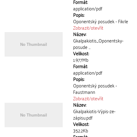
Formát:
application/pdf
Popis:
Oponentský posudek - Fikrle
Zobrazit/
otevřít
Název:
Gkalpakiotis_Oponentsky-
posude ...
Velikost:
1.977Mb
Formát:
application/pdf
Popis:
Oponentský posudek -
Faustmann
Zobrazit/
otevřít
Název:
Gkalpakiotis-Výpis-ze-
zápisu.pdf
Velikost:
352.2Kb
Formát: