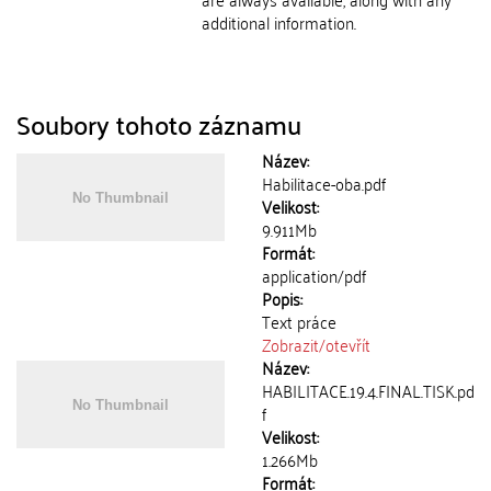
additional information.
Soubory tohoto záznamu
Název:
Habilitace-oba.pdf
Velikost:
9.911Mb
Formát:
application/pdf
Popis:
Text práce
Zobrazit/
otevřít
Název:
HABILITACE.19.4.FINAL.TISK.pd
f
Velikost:
1.266Mb
Formát: