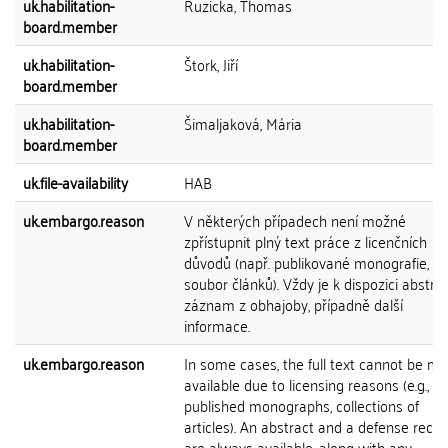
uk.habilitation-
Ruzicka, Thomas
board.member
uk.habilitation-
Štork, Jiří
board.member
uk.habilitation-
Šimaljaková, Mária
board.member
uk.file-availability
HAB
uk.embargo.reason
V některých případech není možné
zpřístupnit plný text práce z licenčních
důvodů (např. publikované monografie,
soubor článků). Vždy je k dispozici abstra
záznam z obhajoby, případně další
informace.
uk.embargo.reason
In some cases, the full text cannot be m
available due to licensing reasons (e.g.,
published monographs, collections of
articles). An abstract and a defense recor
are always available, along with any