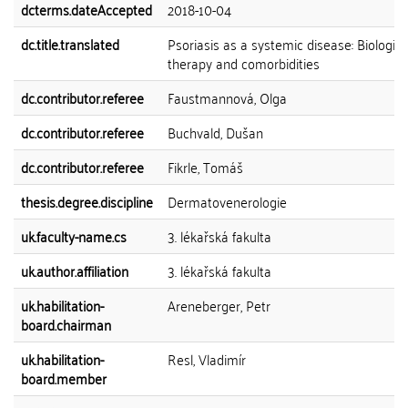
dcterms.dateAccepted
2018-10-04
dc.title.translated
Psoriasis as a systemic disease: Biologic
therapy and comorbidities
dc.contributor.referee
Faustmannová, Olga
dc.contributor.referee
Buchvald, Dušan
dc.contributor.referee
Fikrle, Tomáš
thesis.degree.discipline
Dermatovenerologie
uk.faculty-name.cs
3. lékařská fakulta
uk.author.affiliation
3. lékařská fakulta
uk.habilitation-
Areneberger, Petr
board.chairman
uk.habilitation-
Resl, Vladimír
board.member