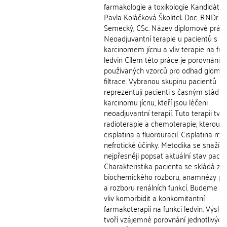
farmakologie a toxikologie Kandidát: M
Pavla Koláčková Školitel: Doc. RNDr. V
Semecký, CSc. Název diplomové práce
Neoadjuvantní terapie u pacientů s
karcinomem jícnu a vliv terapie na fun
ledvin Cílem této práce je porovnání
používaných vzorců pro odhad glomer
filtrace. Vybranou skupinu pacientů
reprezentují pacienti s časným stádi
karcinomu jícnu, kteří jsou léčeni
neoadjuvantní terapií. Tuto terapii tvoř
radioterapie a chemoterapie, kterou tv
cisplatina a fluorouracil. Cisplatina má
nefrotické účinky. Metodika se snaží c
nejpřesněji popsat aktuální stav pacie
Charakteristika pacienta se skládá z
biochemického rozboru, anamnézy pa
a rozboru renálních funkcí. Budeme sl
vliv komorbidit a konkomitantní
farmakoterapii na funkci ledvin. Výsle
tvoří vzájemné porovnání jednotlivých