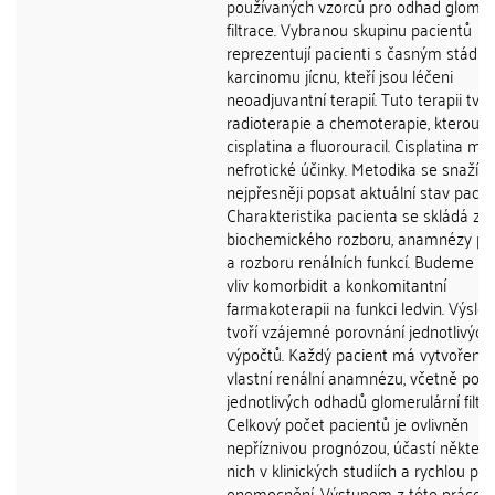
používaných vzorců pro odhad glomer
filtrace. Vybranou skupinu pacientů
reprezentují pacienti s časným stádi
karcinomu jícnu, kteří jsou léčeni
neoadjuvantní terapií. Tuto terapii tvoř
radioterapie a chemoterapie, kterou tv
cisplatina a fluorouracil. Cisplatina má
nefrotické účinky. Metodika se snaží c
nejpřesněji popsat aktuální stav pacie
Charakteristika pacienta se skládá z
biochemického rozboru, anamnézy pa
a rozboru renálních funkcí. Budeme sl
vliv komorbidit a konkomitantní
farmakoterapii na funkci ledvin. Výsle
tvoří vzájemné porovnání jednotlivých
výpočtů. Každý pacient má vytvořeno
vlastní renální anamnézu, včetně por
jednotlivých odhadů glomerulární filtra
Celkový počet pacientů je ovlivněn
nepříznivou prognózou, účastí některý
nich v klinických studiích a rychlou pro
onemocnění. Výstupem z této práce 