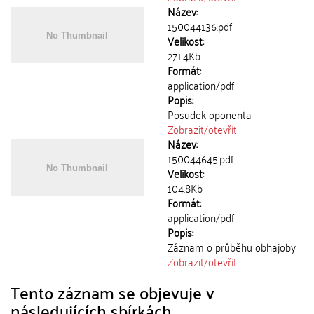
Název:
150044136.pdf
Velikost:
271.4Kb
Formát:
application/pdf
Popis:
Posudek oponenta
Zobrazit/
otevřít
Název:
150044645.pdf
Velikost:
104.8Kb
Formát:
application/pdf
Popis:
Záznam o průběhu obhajoby
Zobrazit/
otevřít
Tento záznam se objevuje v
následujících sbírkách