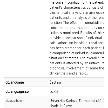
the current condition of the patient. T
patient's characteristics consists of a
biochemical analysis, a anamnesis of 
patients and an analysis of the renal
function. The effect of comorbidities a
concomitant pharmacotherapy on ren
fiction is monitored. Results of this wo
provide a comparison of individual
calculations. An individual renal anam
has been created for each patient, inc
a comparison of individual glomerular
filtration estimates. The overall numbe
patients is affected by an unfavourabl
prognosis, involvement of some them 
clinical trials and a rapid...
dc.language
Čeština
dc.language.iso
cs_CZ
dc.publisher
Univerzita Karlova, Farmaceutická faku
Hradci Králové