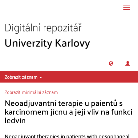
Přeskočit na obsah
Přepn
navig
Zobrazit záznam
Zobrazit minimální záznam
Neoadjuvantní terapie u paientů s
karcinomem jícnu a její vliv na funkci
ledvin
Neoadjuvant therapies in patients with oesophageal