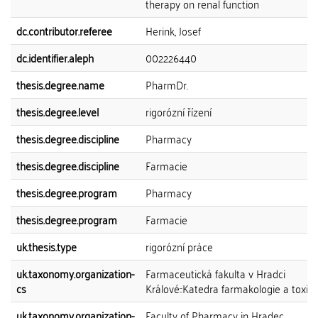
therapy on renal function
dc.contributor.referee
Herink, Josef
dc.identifier.aleph
002226440
thesis.degree.name
PharmDr.
thesis.degree.level
rigorózní řízení
thesis.degree.discipline
Pharmacy
thesis.degree.discipline
Farmacie
thesis.degree.program
Pharmacy
thesis.degree.program
Farmacie
uk.thesis.type
rigorózní práce
uk.taxonomy.organization-
Farmaceutická fakulta v Hradci
cs
Králové::Katedra farmakologie a toxiko
uk.taxonomy.organization-
Faculty of Pharmacy in Hradec