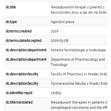
dc.title
Neoadjuvantní terapie u paientů s
karcinomem jícnu a její vliv na funkci l
dc.type
rigorózní práce
dcterms.created
2019
dcterms.dateAccepted
2019-02-08
dc.description.department
Katedra farmakologie a toxikologie
dc.description.department
Department of Pharmacology and
Toxicology
dc.description.faculty
Faculty of Pharmacy in Hradec Králov
dc.description.faculty
Farmaceutická fakulta v Hradci Králov
dc.identifier.repId
191826
dc.title.translated
Neoadjuvant therapies in patients wit
oesophageal carcinoma and the effect