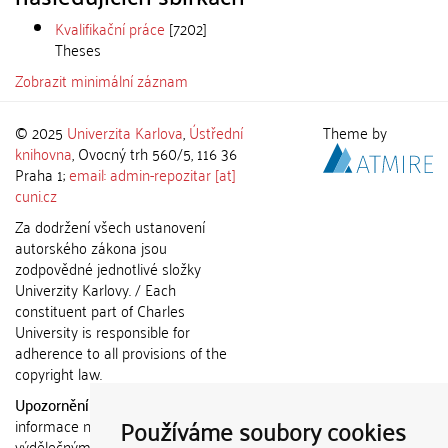
Kvalifikační práce
[7202]
Theses
Zobrazit minimální záznam
© 2025
Univerzita Karlova
,
Ústřední
Theme by
knihovna
, Ovocný trh 560/5, 116 36
Praha 1;
email: admin-repozitar [at]
cuni.cz
Za dodržení všech ustanovení
autorského zákona jsou
zodpovědné jednotlivé složky
Univerzity Karlovy. / Each
constituent part of Charles
University is responsible for
adherence to all provisions of the
copyright law.
Upozornění / Notice:
Získané
Používáme soubory cookies
informace nemohou být použity k
výdělečným účelům nebo vydávány