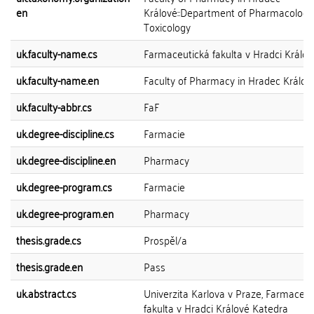
en
Králové::Department of Pharmacology
Toxicology
uk.faculty-name.cs
Farmaceutická fakulta v Hradci Králov
uk.faculty-name.en
Faculty of Pharmacy in Hradec Králov
uk.faculty-abbr.cs
FaF
uk.degree-discipline.cs
Farmacie
uk.degree-discipline.en
Pharmacy
uk.degree-program.cs
Farmacie
uk.degree-program.en
Pharmacy
thesis.grade.cs
Prospěl/a
thesis.grade.en
Pass
uk.abstract.cs
Univerzita Karlova v Praze, Farmaceut
fakulta v Hradci Králové Katedra