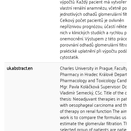
výpočtů. Každý pacient má vytvořeno
vlastní renální anamnézu, včetně por
jednotlivých odhadů glomerulární filtra
Celkový počet pacientů je ovlivněn
nepříznivou prognózou, účastí některý
nich v klinických studiích a rychlou pro
onemocnění. Výstupem z této práce 
porovnání odhadů glomerulární filtrace 
praktické uplatnění při výpočtu podá
cytostatik.
uk.abstract.en
Charles University in Prague, Faculty o
Pharmacy in Hradec Králové Departm
Pharmacology and Toxicology Candida
Mgr. Pavla Koláčková Supervisor: Doc.
Vladimír Semecký, CSc. Title of the di
thesis: Neoadjuvant therapies in patie
with oesophageal carcinoma and the 
of therapy on renal function The aim o
work is to compare the formulas used
estimate the glomerular filtration. The
selected group of patients are patient