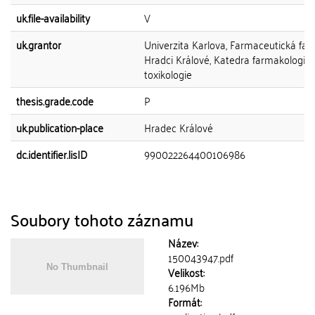
uk.file-availability
V
uk.grantor
Univerzita Karlova, Farmaceutická faku
Hradci Králové, Katedra farmakologie 
toxikologie
thesis.grade.code
P
uk.publication-place
Hradec Králové
dc.identifier.lisID
990022264400106986
Soubory tohoto záznamu
Název:
150043947.pdf
Velikost:
6.196Mb
Formát: