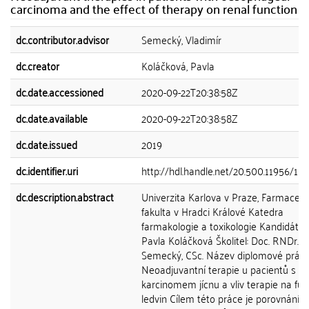
carcinoma and the effect of therapy on renal function
dc.contributor.advisor
Semecký, Vladimír
dc.creator
Koláčková, Pavla
dc.date.accessioned
2020-09-22T20:38:58Z
dc.date.available
2020-09-22T20:38:58Z
dc.date.issued
2019
dc.identifier.uri
http://hdl.handle.net/20.500.11956/10
dc.description.abstract
Univerzita Karlova v Praze, Farmaceut
fakulta v Hradci Králové Katedra
farmakologie a toxikologie Kandidát: M
Pavla Koláčková Školitel: Doc. RNDr. V
Semecký, CSc. Název diplomové práce
Neoadjuvantní terapie u pacientů s
karcinomem jícnu a vliv terapie na fun
ledvin Cílem této práce je porovnání