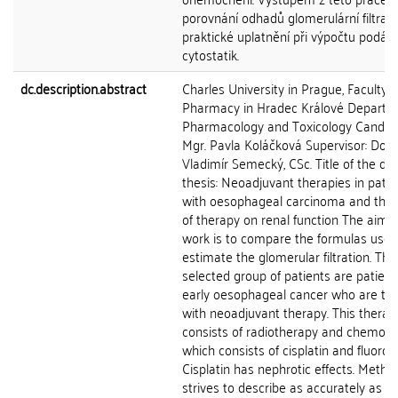
porovnání odhadů glomerulární filtrace 
praktické uplatnění při výpočtu podá
cytostatik.
dc.description.abstract
Charles University in Prague, Faculty o
Pharmacy in Hradec Králové Departm
Pharmacology and Toxicology Candida
Mgr. Pavla Koláčková Supervisor: Doc.
Vladimír Semecký, CSc. Title of the di
thesis: Neoadjuvant therapies in patie
with oesophageal carcinoma and the 
of therapy on renal function The aim o
work is to compare the formulas used
estimate the glomerular filtration. The
selected group of patients are patient
early oesophageal cancer who are tr
with neoadjuvant therapy. This therap
consists of radiotherapy and chemoth
which consists of cisplatin and fluorour
Cisplatin has nephrotic effects. Metho
strives to describe as accurately as p