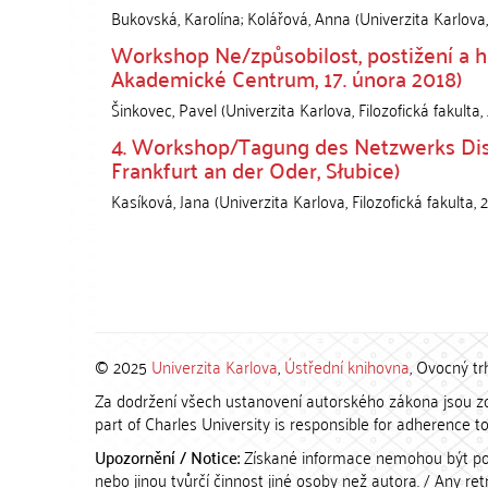
Bukovská, Karolína
;
Kolářová, Anna
(
Univerzita Karlova,
Workshop Ne/způsobilost, postižení a 
Akademické Centrum, 17. února 2018)
Šinkovec, Pavel
(
Univerzita Karlova, Filozofická fakulta
,
4. Workshop/Tagung des Netzwerks Displ
Frankfurt an der Oder, Słubice)
Kasíková, Jana
(
Univerzita Karlova, Filozofická fakulta
,
© 2025
Univerzita Karlova
,
Ústřední knihovna
, Ovocný tr
Za dodržení všech ustanovení autorského zákona jsou zod
part of Charles University is responsible for adherence to 
Upozornění / Notice:
Získané informace nemohou být po
nebo jinou tvůrčí činnost jiné osoby než autora. / Any r