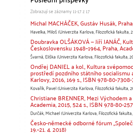
Zobrazují se záznamy 11-17 z 17
Michal MACHÁČEK, Gustáv Husák, Praha, 
Havelka, Miloš
(
Univerzita Karlova, Filozofická fakulta
,
2
Doubravka OLŠÁKOVÁ — Jiří JANÁČ, Kult j
Československu 1948–1964, Praha, Acade
Švarná, Eliška
(
Univerzita Karlova, Filozofická fakulta
,
2
Ondřej DANIEL a kol., Kultura svépomoc
prostředí pozdního státního socialismu a
Karlovy, 2016, 169 s., ISBN 978-80-7308
Kovařík, Pavel
(
Univerzita Karlova, Filozofická fakulta
,
2
Christiane BRENNER, Mezi Východem a Z
Academia, 2015, 524 s., ISBN 978-80-25
Durčák, Michael
(
Univerzita Karlova, Filozofická fakulta
Česko-německé odborné fórum „Společn
19.–21. 4. 2018)