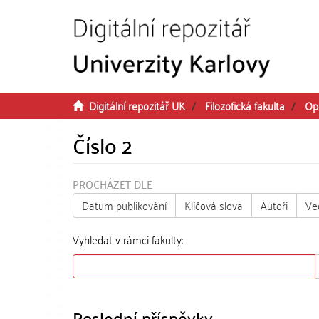
Přeskočit na obsah
Digitální repozitář UK
Filozofická fakulta
Op
Číslo 2
PROCHÁZET DLE
Datum publikování
Klíčová slova
Autoři
Ve
Vyhledat v rámci fakulty:
Poslední příspěvky