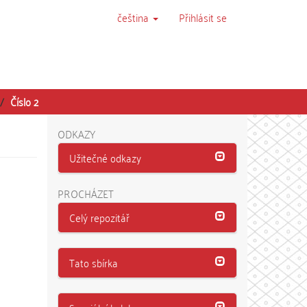
čeština
Přihlásit se
Číslo 2
ODKAZY
Užitečné odkazy
PROCHÁZET
Celý repozitář
Tato sbírka