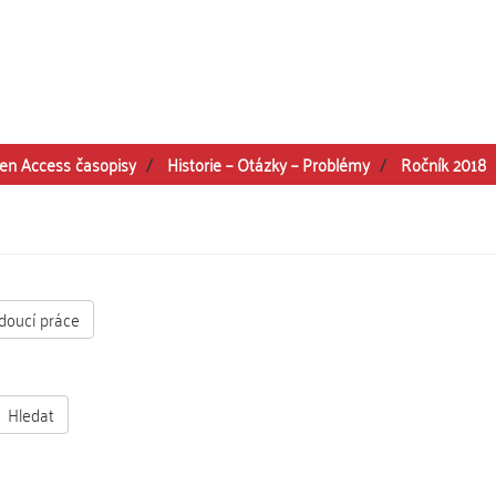
en Access časopisy
Historie – Otázky – Problémy
Ročník 2018
doucí práce
Hledat