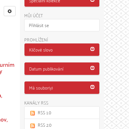
Speciální kolekce
MŮJ ÚČET
Přihlásit se
PROHLÍŽENÍ
Klíčové slovo
turním
Datum publikování
y
Má soubor(y)
,
KANÁLY RSS
RSS 1.0
ov,
RSS 2.0