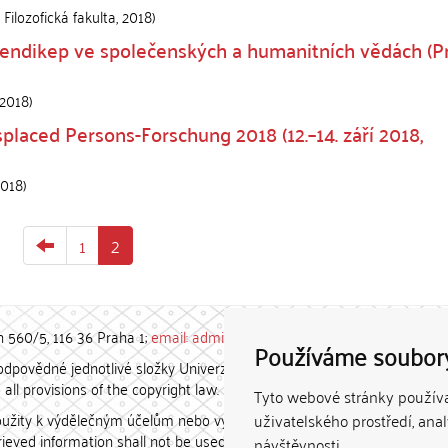
 Filozofická fakulta
,
2018
)
hendikep ve společenských a humanitních vědách (P
2018
)
aced Persons-Forschung 2018 (12.–14. září 2018,
2018
)
1
2
h 560/5, 116 36 Praha 1;
email: admin-repozitar [at] cuni.cz
Používáme soubor
povědné jednotlivé složky Univerzity Karlovy. / Each constituent
all provisions of the copyright law.
Tyto webové stránky používaj
užity k výdělečným účelům nebo vydávány za studijní, vědeckou
uživatelského prostředí, ana
etrieved information shall not be used for any commercial purposes
návštěvnosti.