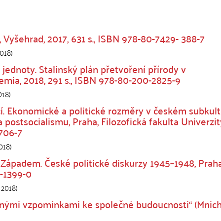
Vyšehrad, 2017, 631 s., ISBN 978-80-7429- 388-7
018
)
ednoty. Stalinský plán přetvoření přírody v
mia, 2018, 291 s., ISBN 978-80-200-2825-9
018
)
í. Ekonomické a politické rozměry v českém subkul
 postsocialismu, Praha, Filozofická fakulta Univerzit
-706-7
018
)
ápadem. České politické diskurzy 1945–1948, Praha
7-1399-0
,
2018
)
ými vzpomínkami ke společné budoucnosti“ (Mnich