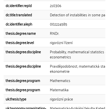
dc.identifier.repId
210306
dc.title.translated
Detection of instabilities in some pane
dc.identifier.aleph
002224585
thesis.degree.name
RNDr.
thesis.degree.level
rigorózní řízení
thesis.degree.discipline
Probability, mathematical statistics a
econometrics
thesis.degree.discipline
Pravděpodobnost, matematická statis
ekonometrie
thesis.degree.program
Mathematics
thesis.degree.program
Matematika
uk.thesis.type
rigorózní práce
uk.taxonomy.organization-
Matematicko-fyzikální fakulta::Katedra