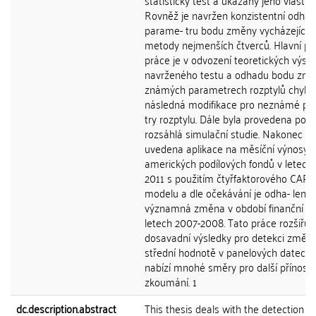
statistický test a ukázány jeho vlastnos
Rovněž je navržen konzistentní odhad
parame- tru bodu změny vycházející z
metody nejmenších čtverců. Hlavní př
práce je v odvození teoretických výsl
navrženého testu a odhadu bodu změ
známých parametrech rozptylů chyb 
následná modifikace pro neznámé pa
try rozptylu. Dále byla provedena po
rozsáhlá simulační studie. Nakonec je
uvedena aplikace na měsíční výnosy
amerických podílových fondů v letech
2011 s použitím čtyřfaktorového CAP
modelu a dle očekávání je odha- lena
významná změna v období finanční kri
letech 2007-2008. Tato práce rozšiřuj
dosavadní výsledky pro detekci změn
střední hodnotě v panelových datech 
nabízí mnohé směry pro další přínosn
zkoumání. 1
dc.description.abstract
This thesis deals with the detection of