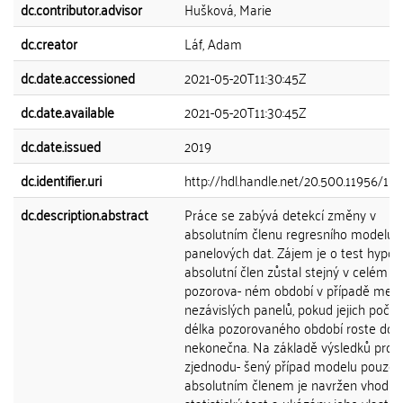
dc.contributor.advisor
Hušková, Marie
dc.creator
Láf, Adam
dc.date.accessioned
2021-05-20T11:30:45Z
dc.date.available
2021-05-20T11:30:45Z
dc.date.issued
2019
dc.identifier.uri
http://hdl.handle.net/20.500.11956/10
dc.description.abstract
Práce se zabývá detekcí změny v
absolutním členu regresního modelu
panelových dat. Zájem je o test hypot
absolutní člen zůstal stejný v celém
pozorova- ném období v případě mezi
nezávislých panelů, pokud jejich počet 
délka pozorovaného období roste do
nekonečna. Na základě výsledků pro
zjednodu- šený případ modelu pouze 
absolutním členem je navržen vhodný