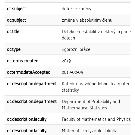
dc.subject
detekce změny
dc.subject
změna v absolutním členu
dc.title
Detekce nestabilit v některých panelo
datech
dc.type
rigorózní práce
dcterms.created
2019
dcterms.dateAccepted
2019-02-05
dc.description.department
Katedra pravděpodobnosti a matemat
statistiky
dc.description.department
Department of Probability and
Mathematical Statistics
dc.description.faculty
Faculty of Mathematics and Physics
dc.description.faculty
Matematicko-fyzikální fakulta