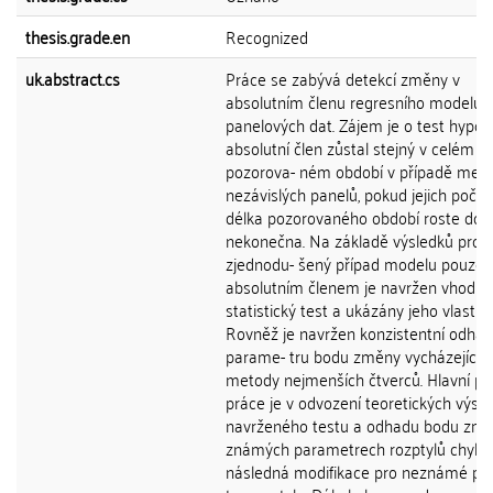
thesis.grade.en
Recognized
uk.abstract.cs
Práce se zabývá detekcí změny v
absolutním členu regresního modelu
panelových dat. Zájem je o test hypot
absolutní člen zůstal stejný v celém
pozorova- ném období v případě mezi
nezávislých panelů, pokud jejich počet 
délka pozorovaného období roste do
nekonečna. Na základě výsledků pro
zjednodu- šený případ modelu pouze 
absolutním členem je navržen vhodný
statistický test a ukázány jeho vlastnos
Rovněž je navržen konzistentní odhad
parame- tru bodu změny vycházející z
metody nejmenších čtverců. Hlavní př
práce je v odvození teoretických výsl
navrženého testu a odhadu bodu změ
známých parametrech rozptylů chyb 
následná modifikace pro neznámé pa