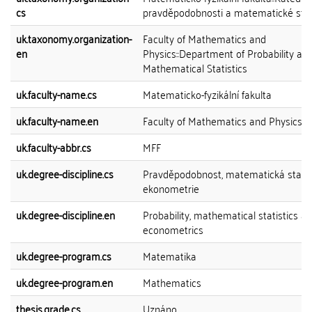
cs
pravděpodobnosti a matematické stat
uk.taxonomy.organization-
Faculty of Mathematics and
en
Physics::Department of Probability an
Mathematical Statistics
uk.faculty-name.cs
Matematicko-fyzikální fakulta
uk.faculty-name.en
Faculty of Mathematics and Physics
uk.faculty-abbr.cs
MFF
uk.degree-discipline.cs
Pravděpodobnost, matematická statis
ekonometrie
uk.degree-discipline.en
Probability, mathematical statistics a
econometrics
uk.degree-program.cs
Matematika
uk.degree-program.en
Mathematics
thesis.grade.cs
Uznáno