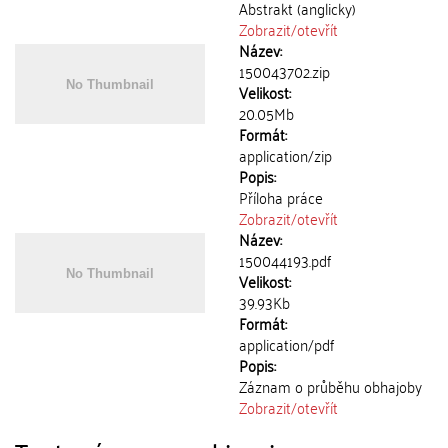
Abstrakt (anglicky)
Zobrazit/
otevřít
Název:
150043702.zip
Velikost:
20.05Mb
Formát:
application/zip
Popis:
Příloha práce
Zobrazit/
otevřít
Název:
150044193.pdf
Velikost:
39.93Kb
Formát:
application/pdf
Popis:
Záznam o průběhu obhajoby
Zobrazit/
otevřít