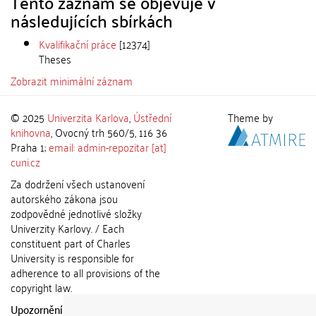
Tento záznam se objevuje v
následujících sbírkách
Kvalifikační práce
[12374]
Theses
Zobrazit minimální záznam
© 2025
Univerzita Karlova
,
Ústřední
Theme by
knihovna
, Ovocný trh 560/5, 116 36
Praha 1;
email: admin-repozitar [at]
cuni.cz
Za dodržení všech ustanovení
autorského zákona jsou
zodpovědné jednotlivé složky
Univerzity Karlovy. / Each
constituent part of Charles
University is responsible for
adherence to all provisions of the
copyright law.
Upozornění / Notice:
Získané