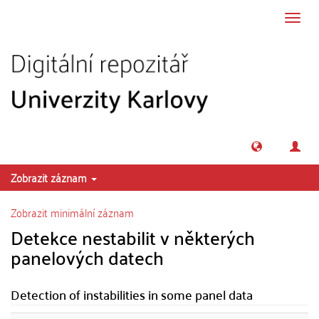
Přeskočit na obsah
Přepn
navig
Zobrazit záznam
Zobrazit minimální záznam
Detekce nestabilit v některých
panelových datech
Detection of instabilities in some panel data