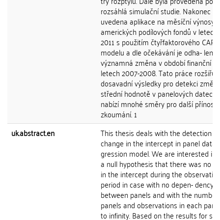
try rozptylu. Dále byla provedena po
rozsáhlá simulační studie. Nakonec je
uvedena aplikace na měsíční výnosy
amerických podílových fondů v letech
2011 s použitím čtyřfaktorového CAP
modelu a dle očekávání je odha- lena
významná změna v období finanční kri
letech 2007-2008. Tato práce rozšiřuj
dosavadní výsledky pro detekci změn
střední hodnotě v panelových datech 
nabízí mnohé směry pro další přínosn
zkoumání. 1
uk.abstract.en
This thesis deals with the detection of
change in the intercept in panel data 
gression model. We are interested in 
a null hypothesis that there was no 
in the intercept during the observatio
period in case with no depen- dency
between panels and with the number 
panels and observations in each pane
to infinity. Based on the results for sim