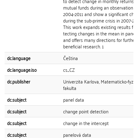
to detect change in monthly returns o
mutual funds during an observation p
2004-2011 and show a significant cha
during the sub-prime crisis in 2007-20
This work expands existing results for
tecting changes in the mean in panel
and offers many directions for further
beneficial research. 1
dc.language
Čeština
dc.language.iso
cs_CZ
dc.publisher
Univerzita Karlova, Matematicko-fyziká
fakulta
dc.subject
panel data
dc.subject
change point detection
dc.subject
change in the intercept
dc.subject
panelová data