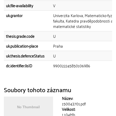
uk.file-availability
V
uk.grantor
Univerzita Karlova, Matematicko-fyziká
fakulta, Katedra pravděpodobnosti a
matematické statistiky
thesis.grade.code
U
uk.publication-place
Praha
uk.thesis.defenceStatus
U
dc.identifier.lisID
990022245850106986
Soubory tohoto záznamu
Název:
150043701.pdf
Velikost:
1.104Mb