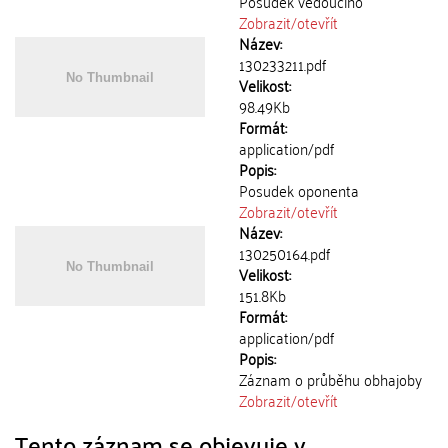
Posudek vedoucího
Zobrazit/
otevřít
Název:
130233211.pdf
Velikost:
98.49Kb
Formát:
application/pdf
Popis:
Posudek oponenta
Zobrazit/
otevřít
Název:
130250164.pdf
Velikost:
151.8Kb
Formát:
application/pdf
Popis:
Záznam o průběhu obhajoby
Zobrazit/
otevřít
Tento záznam se objevuje v