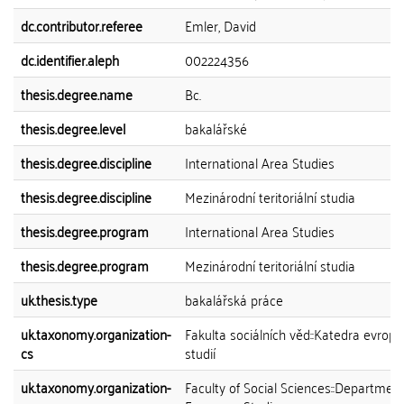
dc.contributor.referee
Emler, David
dc.identifier.aleph
002224356
thesis.degree.name
Bc.
thesis.degree.level
bakalářské
thesis.degree.discipline
International Area Studies
thesis.degree.discipline
Mezinárodní teritoriální studia
thesis.degree.program
International Area Studies
thesis.degree.program
Mezinárodní teritoriální studia
uk.thesis.type
bakalářská práce
uk.taxonomy.organization-
Fakulta sociálních věd::Katedra evrop
cs
studií
uk.taxonomy.organization-
Faculty of Social Sciences::Department