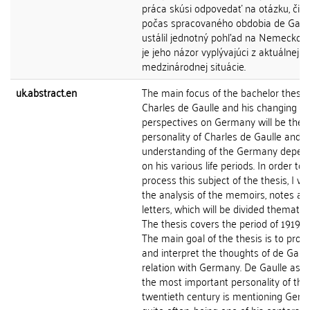
práca skúsi odpovedať na otázku, či s
počas spracovaného obdobia de Gaull
ustálil jednotný pohľad na Nemecko, 
je jeho názor vyplývajúci z aktuálnej
medzinárodnej situácie.
uk.abstract.en
The main focus of the bachelor thesis
Charles de Gaulle and his changing
perspectives on Germany will be the
personality of Charles de Gaulle and h
understanding of the Germany depen
on his various life periods. In order to
process this subject of the thesis, I wil
the analysis of the memoirs, notes an
letters, which will be divided thematica
The thesis covers the period of 1919-1
The main goal of the thesis is to proc
and interpret the thoughts of de Gaull
relation with Germany. De Gaulle as o
the most important personality of the
twentieth century is mentioning Ger