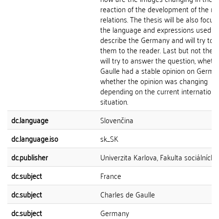
reaction of the development of the m
relations. The thesis will be also focus
the language and expressions used t
describe the Germany and will try to cl
them to the reader. Last but not the le
will try to answer the question, wheth
Gaulle had a stable opinion on Germa
whether the opinion was changing
depending on the current internationa
situation.
dc.language
Slovenčina
dc.language.iso
sk_SK
dc.publisher
Univerzita Karlova, Fakulta sociálních 
dc.subject
France
dc.subject
Charles de Gaulle
dc.subject
Germany