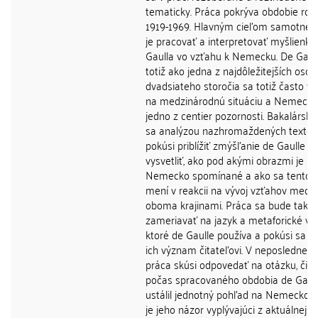
tematicky. Práca pokrýva obdobie rok
1919-1969. Hlavným cieľom samotnej 
je pracovať a interpretovať myšlienky
Gaulla vo vzťahu k Nemecku. De Gaul
totiž ako jedna z najdôležitejších osob
dvadsiateho storočia sa totiž často vy
na medzinárodnú situáciu a Nemecko
jedno z centier pozornosti. Bakalárska
sa analýzou nazhromaždených textov
pokúsi priblížiť zmýšľanie de Gaulle a
vysvetliť, ako pod akými obrazmi je
Nemecko spomínané a ako sa tento 
mení v reakcii na vývoj vzťahov medzi
oboma krajinami. Práca sa bude takti
zameriavať na jazyk a metaforické výr
ktoré de Gaulle používa a pokúsi sa pri
ich význam čitateľovi. V neposlednej 
práca skúsi odpovedať na otázku, či s
počas spracovaného obdobia de Gaull
ustálil jednotný pohľad na Nemecko, 
je jeho názor vyplývajúci z aktuálnej