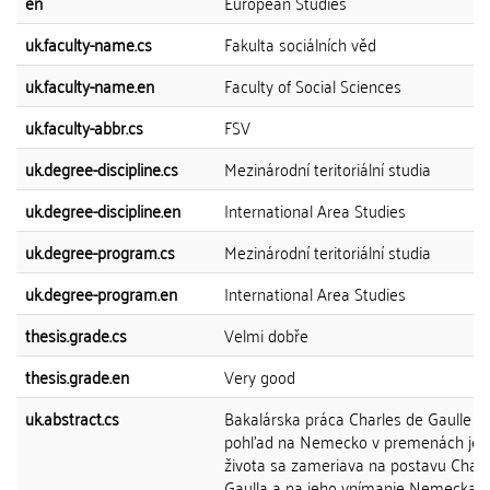
en
European Studies
uk.faculty-name.cs
Fakulta sociálních věd
uk.faculty-name.en
Faculty of Social Sciences
uk.faculty-abbr.cs
FSV
uk.degree-discipline.cs
Mezinárodní teritoriální studia
uk.degree-discipline.en
International Area Studies
uk.degree-program.cs
Mezinárodní teritoriální studia
uk.degree-program.en
International Area Studies
thesis.grade.cs
Velmi dobře
thesis.grade.en
Very good
uk.abstract.cs
Bakalárska práca Charles de Gaulle a 
pohľad na Nemecko v premenách jeh
života sa zameriava na postavu Charl
Gaulla a na jeho vnímanie Nemecka v