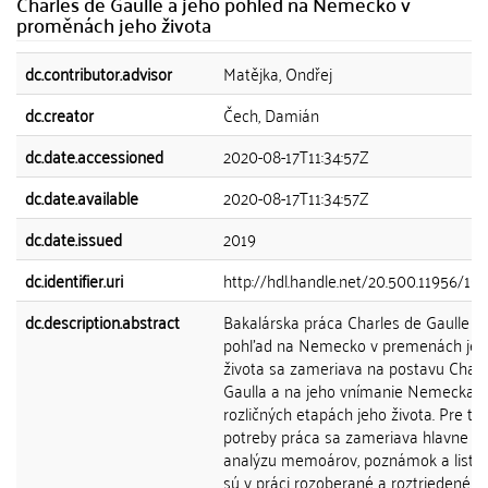
Charles de Gaulle a jeho pohled na Německo v
proměnách jeho života
dc.contributor.advisor
Matějka, Ondřej
dc.creator
Čech, Damián
dc.date.accessioned
2020-08-17T11:34:57Z
dc.date.available
2020-08-17T11:34:57Z
dc.date.issued
2019
dc.identifier.uri
http://hdl.handle.net/20.500.11956/10
dc.description.abstract
Bakalárska práca Charles de Gaulle a 
pohľad na Nemecko v premenách jeh
života sa zameriava na postavu Charl
Gaulla a na jeho vnímanie Nemecka v
rozličných etapách jeho života. Pre tie
potreby práca sa zameriava hlavne n
analýzu memoárov, poznámok a listov
sú v práci rozoberané a roztriedené