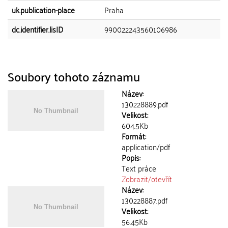
uk.publication-place
Praha
dc.identifier.lisID
990022243560106986
Soubory tohoto záznamu
Název:
130228889.pdf
Velikost:
604.5Kb
Formát:
application/pdf
Popis:
Text práce
Zobrazit/
otevřít
Název:
130228887.pdf
Velikost:
56.45Kb