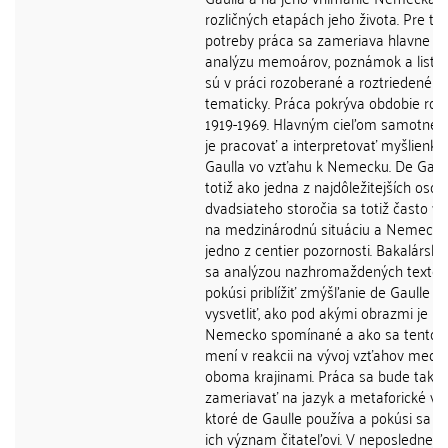
rozličných etapách jeho života. Pre tie
potreby práca sa zameriava hlavne n
analýzu memoárov, poznámok a listov
sú v práci rozoberané a roztriedené
tematicky. Práca pokrýva obdobie rok
1919-1969. Hlavným cieľom samotnej 
je pracovať a interpretovať myšlienky
Gaulla vo vzťahu k Nemecku. De Gaul
totiž ako jedna z najdôležitejších osob
dvadsiateho storočia sa totiž často vy
na medzinárodnú situáciu a Nemecko
jedno z centier pozornosti. Bakalárska
sa analýzou nazhromaždených textov
pokúsi priblížiť zmýšľanie de Gaulle a
vysvetliť, ako pod akými obrazmi je
Nemecko spomínané a ako sa tento 
mení v reakcii na vývoj vzťahov medzi
oboma krajinami. Práca sa bude takti
zameriavať na jazyk a metaforické výr
ktoré de Gaulle používa a pokúsi sa pri
ich význam čitateľovi. V neposlednej 