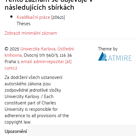
následujících sbírkách
Kvalifikační práce
[20621]
Theses
Zobrazit minimální záznam
© 2025
Univerzita Karlova
,
Ústřední
Theme by
knihovna
, Ovocný trh 560/5, 116 36
Praha 1;
email: admin-repozitar [at]
cuni.cz
Za dodržení všech ustanovení
autorského zákona jsou
zodpovědné jednotlivé složky
Univerzity Karlovy. / Each
constituent part of Charles
University is responsible for
adherence to all provisions of the
copyright law.
Upozornění / Notice:
Získané