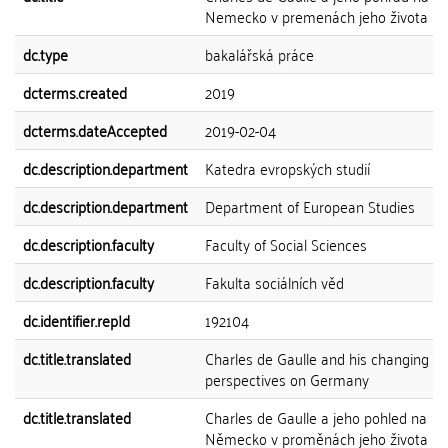
Nemecko v premenách jeho života
dc.type
bakalářská práce
dcterms.created
2019
dcterms.dateAccepted
2019-02-04
dc.description.department
Katedra evropských studií
dc.description.department
Department of European Studies
dc.description.faculty
Faculty of Social Sciences
dc.description.faculty
Fakulta sociálních věd
dc.identifier.repId
192104
dc.title.translated
Charles de Gaulle and his changing
perspectives on Germany
dc.title.translated
Charles de Gaulle a jeho pohled na
Německo v proměnách jeho života