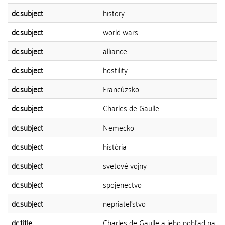
dc.subject
history
dc.subject
world wars
dc.subject
alliance
dc.subject
hostility
dc.subject
Francúzsko
dc.subject
Charles de Gaulle
dc.subject
Nemecko
dc.subject
história
dc.subject
svetové vojny
dc.subject
spojenectvo
dc.subject
nepriateľstvo
dc.title
Charles de Gaulle a jeho pohľad na