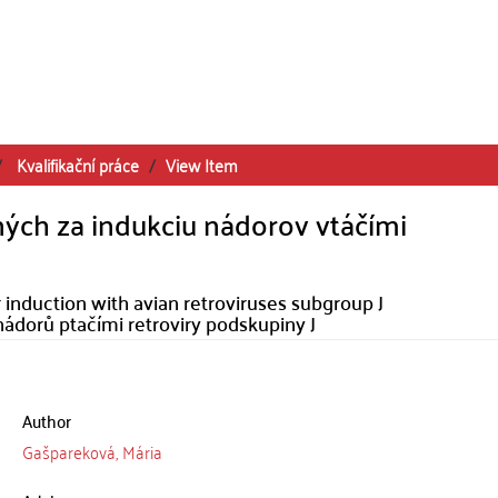
Kvalifikační práce
View Item
ých za indukciu nádorov vtáčími
 induction with avian retroviruses subgroup J
ádorů ptačími retroviry podskupiny J
Author
Gašpareková, Mária