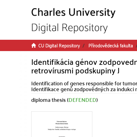
Skip to main content
CU Digital Repository
Přírodovědecká fakulta
Identifikácia génov zodpovedn
retrovírusmi podskupiny J
Identification of genes responsible for tumor
Identifikace genů zodpovědných za indukci n
diploma thesis (
DEFENDED
)