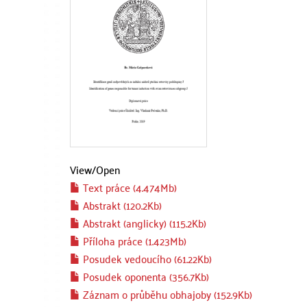
View/
Open
Text práce (4.474Mb)
Abstrakt (120.2Kb)
Abstrakt (anglicky) (115.2Kb)
Příloha práce (1.423Mb)
Posudek vedoucího (61.22Kb)
Posudek oponenta (356.7Kb)
Záznam o průběhu obhajoby (152.9Kb)