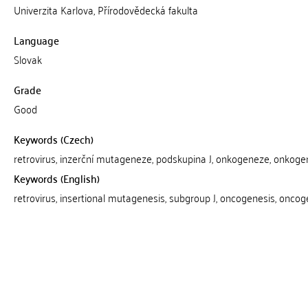
Univerzita Karlova, Přírodovědecká fakulta
Language
Slovak
Grade
Good
Keywords (Czech)
retrovirus, inzerční mutageneze, podskupina J, onkogeneze, onkoge
Keywords (English)
retrovirus, insertional mutagenesis, subgroup J, oncogenesis, onco