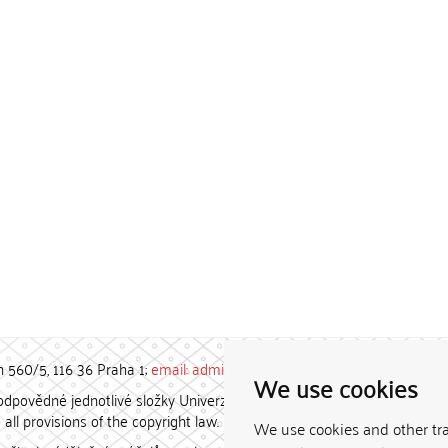
h 560/5, 116 36 Praha 1;
email: admin-repozitar [at] cuni.cz
We use cookies
povědné jednotlivé složky Univerzity Karlovy. / Each constituent
all provisions of the copyright law.
We use cookies and other tr