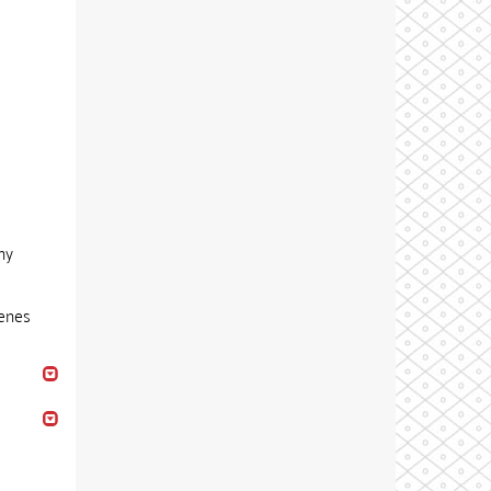
ny
genes