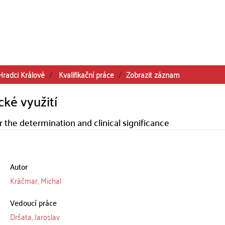
Hradci Králové
Kvalifikační práce
Zobrazit záznam
cké využití
 the determination and clinical significance
Autor
Kráčmar, Michal
Vedoucí práce
Dršata, Jaroslav