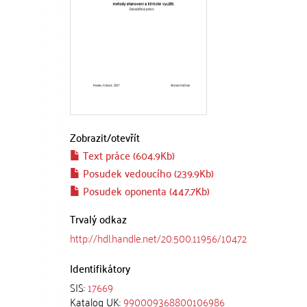
Zobrazit/
otevřít
Text práce (604.9Kb)
Posudek vedoucího (239.9Kb)
Posudek oponenta (447.7Kb)
Trvalý odkaz
http://hdl.handle.net/20.500.11956/10472
Identifikátory
SIS:
17669
Katalog UK:
990009368800106986