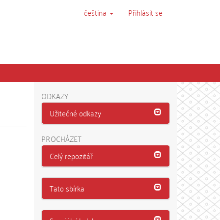
čeština
Přihlásit se
ODKAZY
Užitečné odkazy
PROCHÁZET
Celý repozitář
Tato sbírka