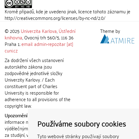
Kromě případů, kde je uvedeno jinak, licence tohoto záznamu je
http://creativecommons.org/licenses/by-nc-nd/2.0/
© 2025
Univerzita Karlova
,
Ústřední
Theme by
knihovna
, Ovocný trh 560/5, 116 36
Praha 1;
email: admin-repozitar [at]
cuni.cz
Za dodržení všech ustanovení
autorského zákona jsou
zodpovědné jednotlivé složky
Univerzity Karlovy. / Each
constituent part of Charles
University is responsible for
adherence to all provisions of the
copyright law.
Upozornění / Notice:
Získané
Používáme soubory cookies
informace nemohou být použity k
výdělečným účelům nebo vydávány
za studijní, vědeckou nebo jinou
Tyto webové stránky používají soubory