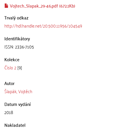
Vojtech_Slapak_29-46.pdf (672.1Kb)
Trvalý odkaz
http://hdl.handle.net/20.500.11956/104549
Identifikátory
ISSN: 2336-7105
Kolekce
Číslo 2
[9]
Autor
Šlapák, Vojtěch
Datum vydání
2018
Nakladatel