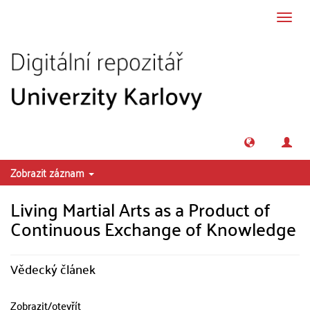
Přeskočit na obsah
Přepn
navig
Zobrazit záznam
Living Martial Arts as a Product of
Continuous Exchange of Knowledge
Vědecký článek
Zobrazit/
otevřít