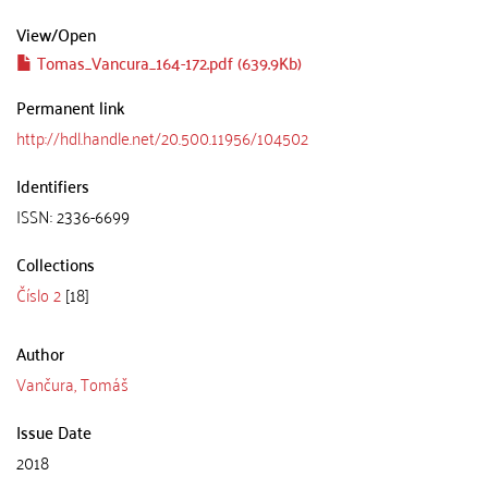
View/
Open
Tomas_Vancura_164-172.pdf (639.9Kb)
Permanent link
http://hdl.handle.net/20.500.11956/104502
Identifiers
ISSN: 2336-6699
Collections
Číslo 2
[18]
Author
Vančura, Tomáš
Issue Date
2018