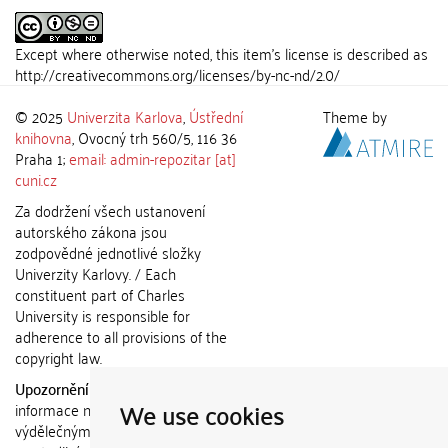
Except where otherwise noted, this item's license is described as
http://creativecommons.org/licenses/by-nc-nd/2.0/
© 2025
Univerzita Karlova
,
Ústřední
Theme by
knihovna
, Ovocný trh 560/5, 116 36
Praha 1;
email: admin-repozitar [at]
cuni.cz
Za dodržení všech ustanovení
autorského zákona jsou
zodpovědné jednotlivé složky
Univerzity Karlovy. / Each
constituent part of Charles
University is responsible for
adherence to all provisions of the
copyright law.
Upozornění / Notice:
Získané
We use cookies
informace nemohou být použity k
výdělečným účelům nebo vydávány