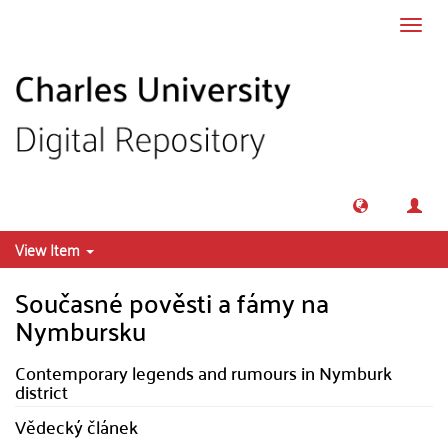
Skip to main content
Toggl
navig
View Item
Současné pověsti a fámy na
Nymbursku
Contemporary legends and rumours in Nymburk
district
Vědecký článek