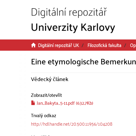
Přeskočit na obsah
Digitální repozitář UK
Filozofická fakulta
Op
Eine etymologische Bemerkun
Vědecký článek
Zobrazit/
otevřít
Jan_Bakyta_5-11.pdf (632.7Kb)
Trvalý odkaz
http://hdl.handle.net/20.500.11956/104208