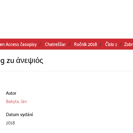
en Access časopisy
Chatreššar
Ročník 2018
Číslo 1
Zobr
g zu ἀνεψιός
Autor
Bakyta, Ján
Datum vydání
2018