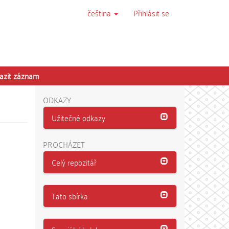
čeština
Přihlásit se
azit záznam
ODKAZY
Užitečné odkazy
PROCHÁZET
Celý repozitář
Tato sbírka