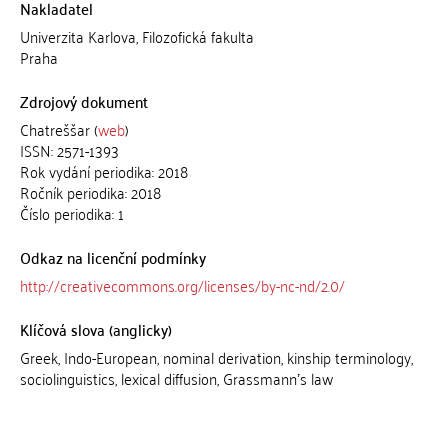
Nakladatel
Univerzita Karlova, Filozofická fakulta
Praha
Zdrojový dokument
Chatreššar (
web
)
ISSN: 2571-1393
Rok vydání periodika: 2018
Ročník periodika: 2018
Číslo periodika: 1
Odkaz na licenční podmínky
http://creativecommons.org/licenses/by-nc-nd/2.0/
Klíčová slova (anglicky)
Greek, Indo-European, nominal derivation, kinship terminology,
sociolinguistics, lexical diffusion, Grassmannʼs law