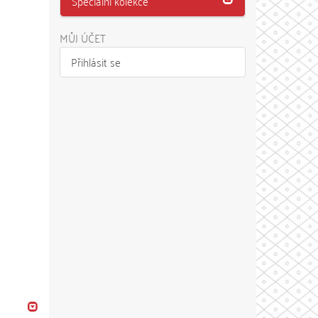
Speciální kolekce
MŮJ ÚČET
Přihlásit se