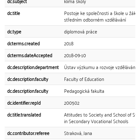
dc.subject
klima školy
dc.title
Postoje ke společnosti a škole u žáků
středním odborném vzdělávání
dc.type
diplomová práce
dcterms.created
2018
dcterms.dateAccepted
2018-09-10
dc.description.department
Ústav výzkumu a rozvoje vzdělávání
dc.description.faculty
Faculty of Education
dc.description.faculty
Pedagogická fakulta
dc.identifier.repId
200502
dc.title.translated
Attitudes to Society and School of St
in Secondary Vocational Schools
dc.contributor.referee
Straková, Jana