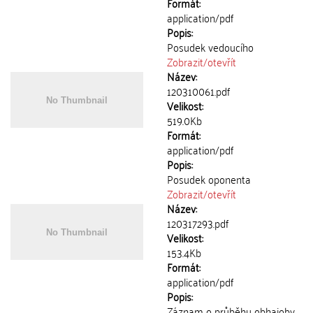
Formát:
application/pdf
Popis:
Posudek vedoucího
Zobrazit/
otevřít
Název:
120310061.pdf
Velikost:
519.0Kb
Formát:
application/pdf
Popis:
Posudek oponenta
Zobrazit/
otevřít
Název:
120317293.pdf
Velikost:
153.4Kb
Formát:
application/pdf
Popis:
Záznam o průběhu obhajoby