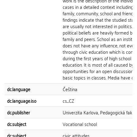
work is the description of the individua
cases in a detailed context including t
family, community, school and friends.
findings indicate that the studied stu
are usually not interested in politics. T
political beliefs are heavily formed by 
family and peers. School as an institut
does not have any influence, not even
through civic education which is comp
during the first years of high school
education. It is most of all caused by 
opportunities for an open discussion 
basic topics in classes. Media have only
dc.language
Čeština
dc.language.iso
cs_CZ
dc.publisher
Univerzita Karlova, Pedagogická fakul
dc.subject
Vocational school
dc.subject
civic attitudes