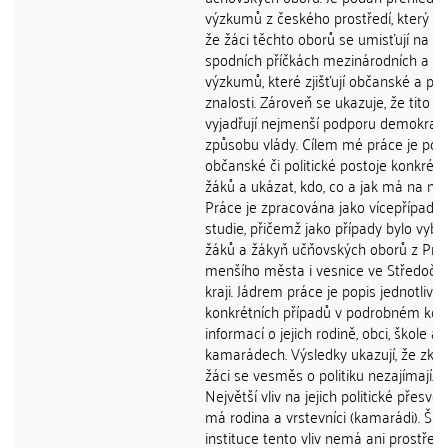
výzkumů z českého prostředí, který uk
že žáci těchto oborů se umisťují na
spodních příčkách mezinárodních a da
výzkumů, které zjišťují občanské a poli
znalosti. Zároveň se ukazuje, že tito žá
vyjadřují nejmenší podporu demokracii
způsobu vlády. Cílem mé práce je pop
občanské či politické postoje konkrétn
žáků a ukázat, kdo, co a jak má na ně v
Práce je zpracována jako vícepřípado
studie, přičemž jako případy bylo vybr
žáků a žákyň učňovských oborů z Prah
menšího města i vesnice ve Středoč
kraji. Jádrem práce je popis jednotlivý
konkrétních případů v podrobném kon
informací o jejich rodině, obci, škole a
kamarádech. Výsledky ukazují, že zk
žáci se vesměs o politiku nezajímají.
Největší vliv na jejich politické přesvě
má rodina a vrstevníci (kamarádi). Ško
instituce tento vliv nemá ani prostřed