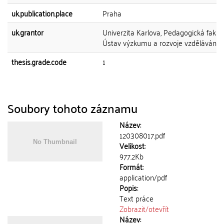
uk.publication.place
Praha
uk.grantor
Univerzita Karlova, Pedagogická fakult
Ústav výzkumu a rozvoje vzdělávání
thesis.grade.code
1
Soubory tohoto záznamu
Název:
120308017.pdf
Velikost:
977.2Kb
Formát:
application/pdf
Popis:
Text práce
Zobrazit/
otevřít
Název: