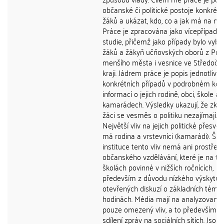
občanské či politické postoje konkrétn
žáků a ukázat, kdo, co a jak má na ně v
Práce je zpracována jako vícepřípado
studie, přičemž jako případy bylo vybr
žáků a žákyň učňovských oborů z Prah
menšího města i vesnice ve Středoč
kraji. Jádrem práce je popis jednotlivý
konkrétních případů v podrobném kon
informací o jejich rodině, obci, škole a
kamarádech. Výsledky ukazují, že zk
žáci se vesměs o politiku nezajímají.
Největší vliv na jejich politické přesvě
má rodina a vrstevníci (kamarádi). Ško
instituce tento vliv nemá ani prostřed
občanského vzdělávání, které je na tě
školách povinné v nižších ročnících,
především z důvodu nízkého výskytu
otevřených diskuzí o základních téma
hodinách. Média mají na analyzované
pouze omezený vliv, a to především s
sdílení zpráv na sociálních sítích. Jsou