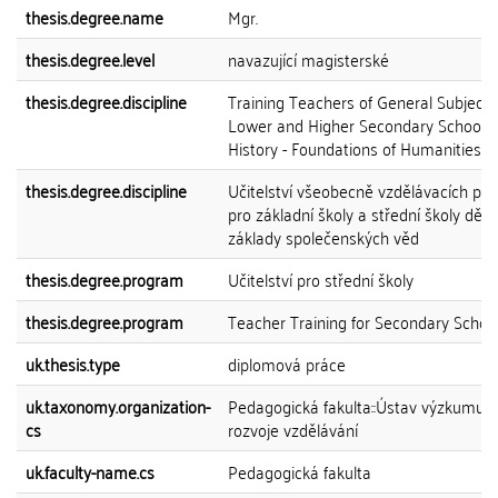
thesis.degree.name
Mgr.
thesis.degree.level
navazující magisterské
thesis.degree.discipline
Training Teachers of General Subjects
Lower and Higher Secondary Schools
History - Foundations of Humanities
thesis.degree.discipline
Učitelství všeobecně vzdělávacích př
pro základní školy a střední školy dějep
základy společenských věd
thesis.degree.program
Učitelství pro střední školy
thesis.degree.program
Teacher Training for Secondary Schoo
uk.thesis.type
diplomová práce
uk.taxonomy.organization-
Pedagogická fakulta::Ústav výzkumu a
cs
rozvoje vzdělávání
uk.faculty-name.cs
Pedagogická fakulta