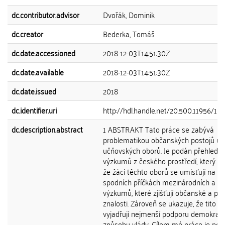
dc.contributor.advisor
Dvořák, Dominik
dc.creator
Bederka, Tomáš
dc.date.accessioned
2018-12-03T14:51:30Z
dc.date.available
2018-12-03T14:51:30Z
dc.date.issued
2018
dc.identifier.uri
http://hdl.handle.net/20.500.11956/10
dc.description.abstract
1 ABSTRAKT Tato práce se zabývá
problematikou občanských postojů u 
učňovských oborů. Je podán přehled
výzkumů z českého prostředí, který uk
že žáci těchto oborů se umisťují na
spodních příčkách mezinárodních a da
výzkumů, které zjišťují občanské a poli
znalosti. Zároveň se ukazuje, že tito žá
vyjadřují nejmenší podporu demokracii
způsobu vlády. Cílem mé práce je pop