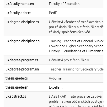
uk.faculty-name.en
Faculty of Education
uk.faculty-abbr.cs
PedF
uk.degree-discipline.cs
Učitelství všeobecně vzdělávacích př
pro základní školy a střední školy dějep
základy společenských věd
uk.degree-discipline.en
Training Teachers of General Subjects
Lower and Higher Secondary Schools
History - Foundations of Humanities
uk.degree-program.cs
Učitelství pro střední školy
uk.degree-program.en
Teacher Training for Secondary Schoo
thesis.grade.cs
Výborně
thesis.grade.en
Excellent
uk.abstract.cs
1 ABSTRAKT Tato práce se zabývá
problematikou občanských postojů u 
učňovských oborů. Je podán přehled