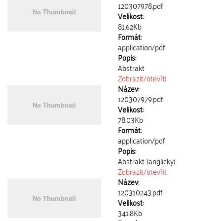
120307978.pdf
Velikost:
81.62Kb
Formát:
application/pdf
Popis:
Abstrakt
Zobrazit/
otevřít
Název:
120307979.pdf
Velikost:
78.03Kb
Formát:
application/pdf
Popis:
Abstrakt (anglicky)
Zobrazit/
otevřít
Název:
120310243.pdf
Velikost:
341.8Kb