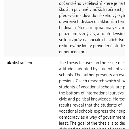
občanského vzdělávání, které je na tě
školách povinné v nižších ročnících,
především z důvodu nízkého výskytu
otevřených diskuzí o základních téma
hodinách. Média mají na analyzované
pouze omezený vliv, a to především s
sdílení zpráv na sociálních sítích. Jsou
diskutovány limity provedené studie,
doporučení pro...
uk.abstract.en
The thesis focuses on the issue of civi
attitudes adopted by students of voca
schools. The author presents an overv
previous Czech research which shows
students of vocational schools are pla
the bottom of international surveys in
civic and political knowledge. Moreover
results reveal that the students of
vocational schools express their suppo
democracy as a way of government t
least. The goal of the thesis is to desc
civic and political opinions of concrete