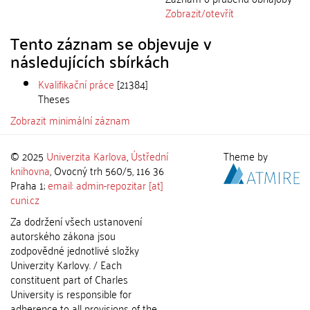
Zobrazit/
otevřít
Tento záznam se objevuje v
následujících sbírkách
Kvalifikační práce
[21384]
Theses
Zobrazit minimální záznam
© 2025
Univerzita Karlova
,
Ústřední
Theme by
knihovna
, Ovocný trh 560/5, 116 36
Praha 1;
email: admin-repozitar [at]
cuni.cz
Za dodržení všech ustanovení
autorského zákona jsou
zodpovědné jednotlivé složky
Univerzity Karlovy. / Each
constituent part of Charles
University is responsible for
adherence to all provisions of the