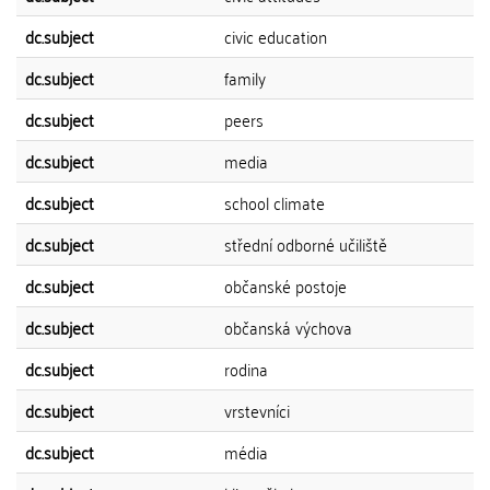
dc.subject
civic education
dc.subject
family
dc.subject
peers
dc.subject
media
dc.subject
school climate
dc.subject
střední odborné učiliště
dc.subject
občanské postoje
dc.subject
občanská výchova
dc.subject
rodina
dc.subject
vrstevníci
dc.subject
média